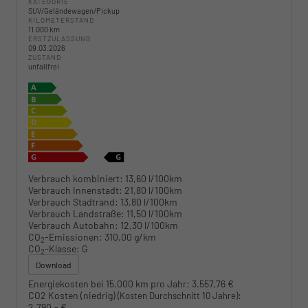
KATEGORIE
SUV/Geländewagen/Pickup
KILOMETERSTAND
11.000 km
ERSTZULASSUNG
09.03.2026
ZUSTAND
unfallfrei
Verbrauch kombiniert:
13,60 l/100km
Verbrauch Innenstadt:
21,80 l/100km
Verbrauch Stadtrand:
13,80 l/100km
Verbrauch Landstraße:
11,50 l/100km
Verbrauch Autobahn:
12,30 l/100km
CO
-Emissionen:
310,00 g/km
2
CO
-Klasse:
G
2
Download
Energiekosten bei 15.000 km pro Jahr:
3.557,76 €
CO2 Kosten (niedrig)
:
(Kosten Durchschnitt 10 Jahre)
2.790,- €