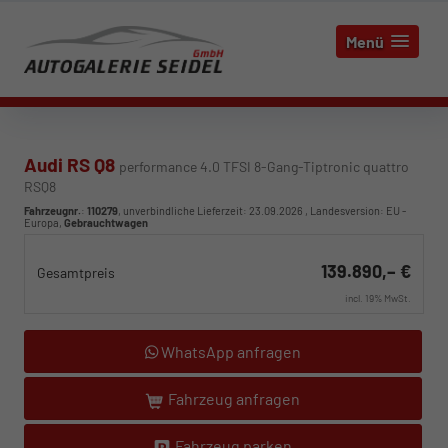
Menü
Audi RS Q8
performance 4.0 TFSI 8-Gang-Tiptronic quattro
RSQ8
Fahrzeugnr.
:
110279
, unverbindliche Lieferzeit:
23.09.2026
, Landesversion: EU -
Europa,
Gebrauchtwagen
139.890,– €
Gesamtpreis
incl. 19% MwSt.
WhatsApp anfragen
Fahrzeug anfragen
Fahrzeug parken