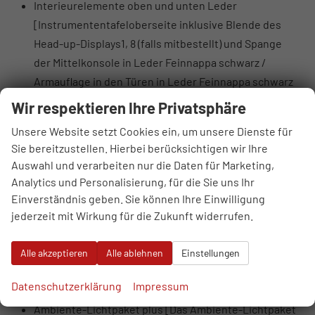
Interieurelemente oben und unten Leder
[Instrumententafeloberseite inklusive Blende des
Head-up-Displays1, 8 (falls mitbestellt) und Spange
der Mittelkonsole in Leder Feinnappa schwarz /
Armauflage in den Türen in Leder Feinnappa schwarz
oder cognacbraun, entsprechend der gewählten
Wir respektieren Ihre Privatsphäre
Innenausstattungsfarbe]
Unsere Website setzt Cookies ein, um unsere Dienste für
Sitzbelüftung vorn
Sie bereitzustellen. Hierbei berücksichtigen wir Ihre
Dekoreinlagen Aluminium Race anthrazit für
Auswahl und verarbeiten nur die Daten für Marketing,
Instrumententafel, Türverkleidungen und
Analytics und Personalisierung, für die Sie uns Ihr
Mittelkonsole
Einverständnis geben. Sie können Ihre Einwilligung
Lederlenkrad 3-Speichen mit Multifunktion,
jederzeit mit Wirkung für die Zukunft widerrufen.
Schaltwippen und Lenkradheizung
Lenkradeinstellung elektrisch
Alle akzeptieren
Alle ablehnen
Einstellungen
Bedientasten schwarz glänzend mit haptischem
Datenschutzerklärung
Impressum
Feedback und Aluminiumoptik Interieur
Ambiente-Lichtpaket plus [Das Ambiente-Lichtpaket