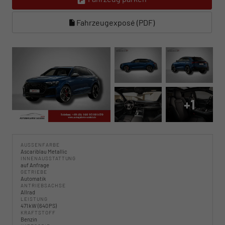
Fahrzeugexposé (PDF)
+1
AUSSENFARBE
Ascariblau Metallic
INNENAUSSTATTUNG
auf Anfrage
GETRIEBE
Automatik
ANTRIEBSACHSE
Allrad
LEISTUNG
471 kW (640 PS)
KRAFTSTOFF
Benzin