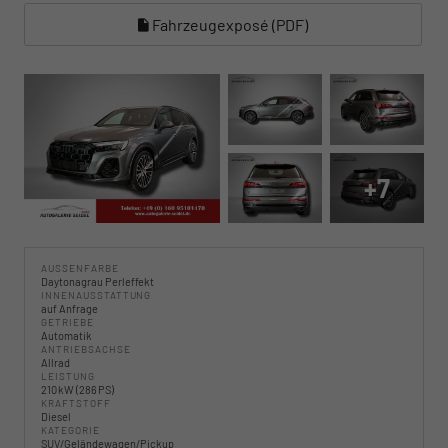
Fahrzeugexposé (PDF)
+7
AUSSENFARBE
Daytonagrau Perleffekt
INNENAUSSTATTUNG
auf Anfrage
GETRIEBE
Automatik
ANTRIEBSACHSE
Allrad
LEISTUNG
210 kW (286 PS)
KRAFTSTOFF
Diesel
KATEGORIE
SUV/Geländewagen/Pickup