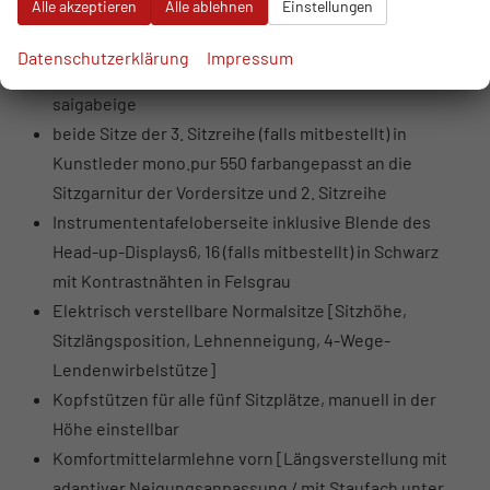
Alle akzeptieren
Alle ablehnen
Einstellungen
Sitzseitenwangen, Kopfstützen, Mittelarmlehne vorn
und hinten sowie mittleren Fondsitz in Kunstleder
Datenschutzerklärung
Impressum
mono.pur 550schwarz, okapibraun, pandograu oder
saigabeige
beide Sitze der 3. Sitzreihe (falls mitbestellt) in
Kunstleder mono.pur 550 farbangepasst an die
Sitzgarnitur der Vordersitze und 2. Sitzreihe
Instrumententafeloberseite inklusive Blende des
Head-up-Displays6, 16 (falls mitbestellt) in Schwarz
mit Kontrastnähten in Felsgrau
Elektrisch verstellbare Normalsitze [Sitzhöhe,
Sitzlängsposition, Lehnenneigung, 4-Wege-
Lendenwirbelstütze]
Kopfstützen für alle fünf Sitzplätze, manuell in der
Höhe einstellbar
Komfortmittelarmlehne vorn [Längsverstellung mit
adaptiver Neigungsanpassung / mit Staufach unter