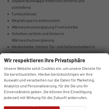
Gepäckraumklappe elektrisch öffnend und
schließend
Funkschlüssel
Wegfahrsperre elektronisch
Wärmeschutzverglasung Frontscheibe
Scheiben seitlich und hinten in
Wärmeschutzverglasung
Heckscheibe, hintere Tür- und Seitenscheiben in
Klarglas
Wir respektieren Ihre Privatsphäre
Dachkantenspoiler inklusive dritter Bremsleuchte
Modellkennzeichnung am Heck
Unsere Website setzt Cookies ein, um unsere Dienste für
Fensterschachtleisten außen in Aluminium eloxiert
Sie bereitzustellen. Hierbei berücksichtigen wir Ihre
Leder/Kunstleder mono.pur 550-Kombination
Auswahl und verarbeiten nur die Daten für Marketing,
Analytics und Personalisierung, für die Sie uns Ihr
Sitzmittelbahn der Vordersitze und der beiden
Einverständnis geben. Sie können Ihre Einwilligung
äußeren Fondsitze sowie die Sitzseitenwange auf der
jederzeit mit Wirkung für die Zukunft widerrufen.
Fahrerseite im Einstiegsbereich in Leder geprägt
schwarz, okapibraun, pandograu oder saigabeige