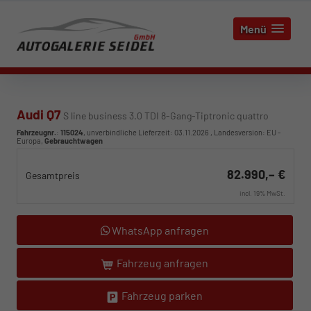
Menü
Audi Q7
S line business 3.0 TDI 8-Gang-Tiptronic quattro
Fahrzeugnr.
:
115024
, unverbindliche Lieferzeit:
03.11.2026
, Landesversion: EU -
Europa,
Gebrauchtwagen
82.990,– €
Gesamtpreis
incl. 19% MwSt.
WhatsApp anfragen
Fahrzeug anfragen
Fahrzeug parken