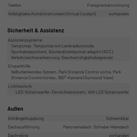
Telefon
Freisprecheinrichtung
Volldigitales Kombiinstrument (Virtual Cockpit)
vorhanden
Sicherheit & Assistenz
Assistenzsysteme
Tempomat, Tempomat mit Lenkradkontrolle,
Spurhalteassistent, Abstandstempomat adaptiv (ACC),
Verkehrzeichenerkennung, Geschwindigkeitsbegrenzer
Einparkhilfe
Selbstlenkendes System, Park Distance Control vorne, Park
Distance Control hinten, 360°-Kamera (Surround View)
Lichttechnik
LED-Scheinwerfer, Fernlichtassistent, Voll-LED Scheinwerfer
Außen
Anhängerkupplung
Schwenkbar
Dachausführung
Panoramadach, Schiebe-Hebedach
Dachreling
vorhanden