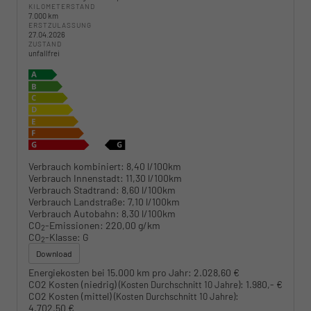
KILOMETERSTAND
7.000 km
ERSTZULASSUNG
27.04.2026
ZUSTAND
unfallfrei
Verbrauch kombiniert:
8,40 l/100km
Verbrauch Innenstadt:
11,30 l/100km
Verbrauch Stadtrand:
8,60 l/100km
Verbrauch Landstraße:
7,10 l/100km
Verbrauch Autobahn:
8,30 l/100km
CO
-Emissionen:
220,00 g/km
2
CO
-Klasse:
G
2
Download
Energiekosten bei 15.000 km pro Jahr:
2.028,60 €
CO2 Kosten (niedrig)
:
1.980,- €
(Kosten Durchschnitt 10 Jahre)
CO2 Kosten (mittel)
:
(Kosten Durchschnitt 10 Jahre)
4.702,50 €