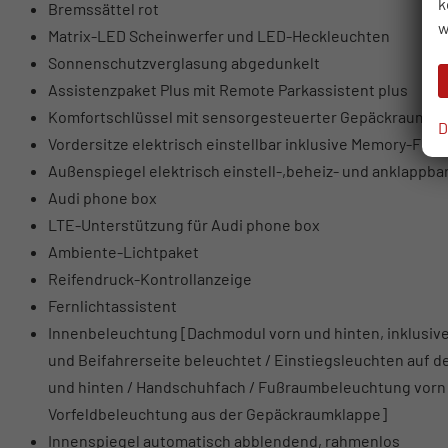
k
Bremssättel rot
w
Matrix-LED Scheinwerfer und LED-Heckleuchten
Sonnenschutzverglasung abgedunkelt
Assistenzpaket Plus mit Remote Parkassistent plus
Komfortschlüssel mit sensorgesteuerter Gepäckraumen
D
Vordersitze elektrisch einstellbar inklusive Memory-Funk
Außenspiegel elektrisch einstell-,beheiz- und anklappba
Audi phone box
LTE-Unterstützung für Audi phone box
Ambiente-Lichtpaket
Reifendruck-Kontrollanzeige
Fernlichtassistent
Innenbeleuchtung [Dachmodul vorn und hinten, inklusive 
und Beifahrerseite beleuchtet / Einstiegsleuchten auf d
und hinten / Handschuhfach / Fußraumbeleuchtung vorn 
Vorfeldbeleuchtung aus der Gepäckraumklappe]
Innenspiegel automatisch abblendend, rahmenlos