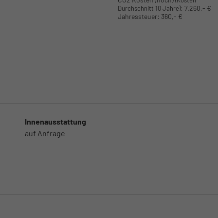
(Kosten
:
7.260,- €
Durchschnitt 10 Jahre)
Jahressteuer:
360,- €
Innenausstattung
auf Anfrage