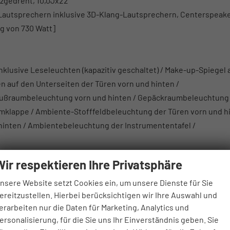
nzgedreht, 10,0Jx22
Lautsprechern inklusive 3D-Klang-Lautsprechern, Centerspeak
g von 730 Watt]
klusive Leseleuchten (kapazitiv geschaltet) / Make-up-Spiegel 
n auf den Unterseiten der Türen vorn und hinten /
 Fußraumbeleuchtung vorn und hinten / Gepäckraumbeleuchtung
umklappe / Ambiente-Stofffeldbeleuchtung der Türen vorn und h
 hinten / Ambientebeleuchtung der Instrumententafel /
Wir respektieren Ihre Privatsphäre
nsere Website setzt Cookies ein, um unsere Dienste für Sie
ereitzustellen. Hierbei berücksichtigen wir Ihre Auswahl und
21
erarbeiten nur die Daten für Marketing, Analytics und
ersonalisierung, für die Sie uns Ihr Einverständnis geben. Sie