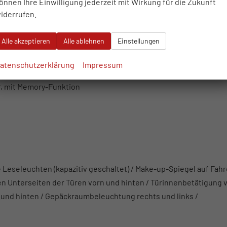
önnen Ihre Einwilligung jederzeit mit Wirkung für die Zukunft
iderrufen.
Alle akzeptieren
Alle ablehnen
Einstellungen
triegelung und elektrischer Laderaumabdeckung
atenschutzerklärung
Impressum
tion für den Fahrersitz
r, mit Memory-Funktion
Leseleuchten (kapazitiv geschaltet) / Make-up-Spiegel auf Fahr
en Unterseiten der Türen vorn und hinten / Türinnenbetätigung 
und hinten / Gepäckraumbeleuchtung rechts und links /