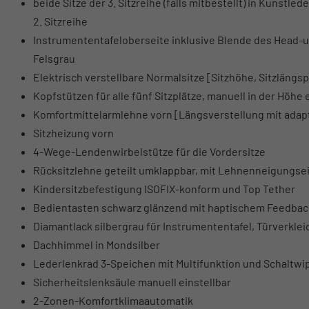
beide Sitze der 3. Sitzreihe (falls mitbestellt) in Kunstl
2. Sitzreihe
Instrumententafeloberseite inklusive Blende des Head-up-
Felsgrau
Elektrisch verstellbare Normalsitze [Sitzhöhe, Sitzlän
Kopfstützen für alle fünf Sitzplätze, manuell in der Höhe 
Komfortmittelarmlehne vorn [Längsverstellung mit adapt
Sitzheizung vorn
4-Wege-Lendenwirbelstütze für die Vordersitze
Rücksitzlehne geteilt umklappbar, mit Lehnenneigungse
Kindersitzbefestigung ISOFIX-konform und Top Tether
Bedientasten schwarz glänzend mit haptischem Feedback
Diamantlack silbergrau für Instrumententafel, Türverkle
Dachhimmel in Mondsilber
Lederlenkrad 3-Speichen mit Multifunktion und Schaltw
Sicherheitslenksäule manuell einstellbar
2-Zonen-Komfortklimaautomatik