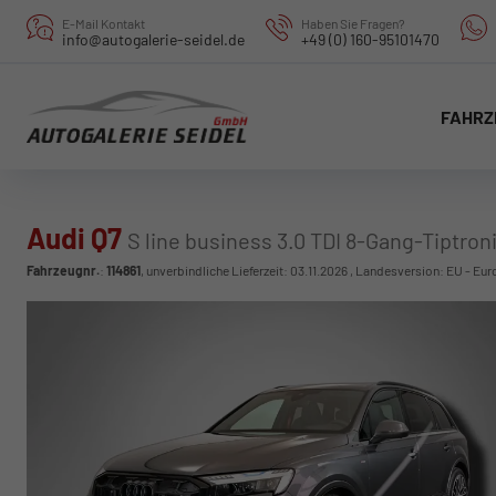
E-Mail Kontakt
Haben Sie Fragen?
info@autogalerie-seidel.de
+49 (0) 160-95101470
FAHRZ
Audi Q7
S line business 3.0 TDI 8-Gang-Tiptron
Fahrzeugnr.
:
114861
, unverbindliche Lieferzeit:
03.11.2026
, Landesversion: EU - Eur