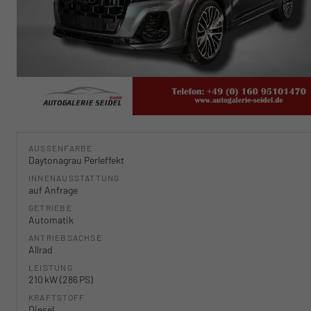
AUSSENFARBE
Daytonagrau Perleffekt
INNENAUSSTATTUNG
auf Anfrage
GETRIEBE
Automatik
ANTRIEBSACHSE
Allrad
LEISTUNG
210 kW (286 PS)
KRAFTSTOFF
Diesel