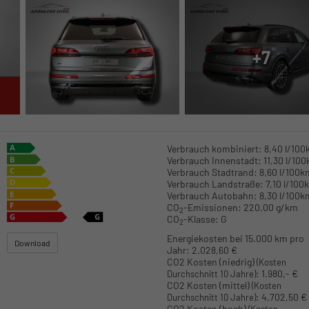
+7
Verbrauch kombiniert:
8,40 l/10
Verbrauch Innenstadt:
11,30 l/10
Verbrauch Stadtrand:
8,60 l/100k
Verbrauch Landstraße:
7,10 l/100
Verbrauch Autobahn:
8,30 l/100k
CO
-Emissionen:
220,00 g/km
2
CO
-Klasse:
G
2
Energiekosten bei 15.000 km pro
Download
Jahr:
2.028,60 €
CO2 Kosten (niedrig)
(Kosten
:
1.980,- €
Durchschnitt 10 Jahre)
CO2 Kosten (mittel)
(Kosten
:
4.702,50 €
Durchschnitt 10 Jahre)
CO2 Kosten (hoch)