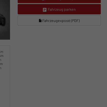
Fahrzeug parken
Fahrzeugexposé (PDF)
0km
0km
m
km
m