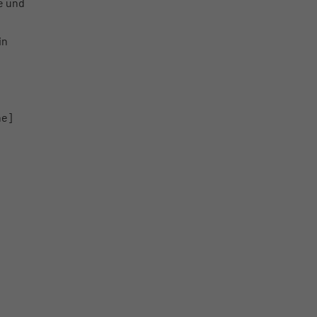
ze und
in
ne]