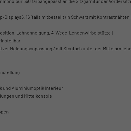
eder mono.pur 550 farbangepasst an die Sitzgarnitur der Vordersit
Displays6, 16 (falls mitbestellt) in Schwarz mit Kontrastnähten 
gsposition, Lehnenneigung, 4-Wege-Lendenwirbelstütze]
einstellbar
iver Neigungsanpassung / mit Staufach unter der Mittelarmleh
instellung
 und Aluminiumoptik Interieur
idungen und Mittelkonsole
ippen