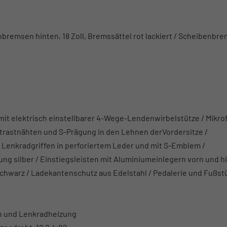
benbremsen hinten, 18 Zoll, Bremssättel rot lackiert / Scheibenbr
, mit elektrisch einstellbarer 4-Wege-Lendenwirbelstütze / Mikro
rastnähten und S-Prägung in den Lehnen derVordersitze /
e Lenkradgriffen in perforiertem Leder und mit S-Emblem /
g silber / Einstiegsleisten mit Aluminiumeinlegern vorn und h
 schwarz / Ladekantenschutz aus Edelstahl / Pedalerie und Fußst
en und Lenkradheizung