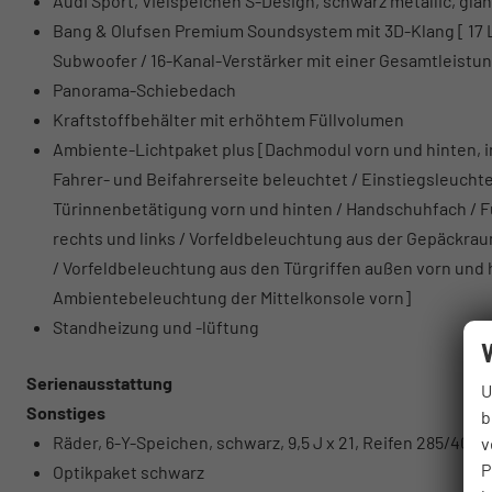
Audi Sport, Vielspeichen S-Design, schwarz metallic, gla
Bang & Olufsen Premium Soundsystem mit 3D-Klang [ 17 
Subwoofer / 16-Kanal-Verstärker mit einer Gesamtleistun
Panorama-Schiebedach
Kraftstoffbehälter mit erhöhtem Füllvolumen
Ambiente-Lichtpaket plus [Dachmodul vorn und hinten, in
Fahrer- und Beifahrerseite beleuchtet / Einstiegsleuchte
Türinnenbetätigung vorn und hinten / Handschuhfach /
rechts und links / Vorfeldbeleuchtung aus der Gepäckra
/ Vorfeldbeleuchtung aus den Türgriffen außen vorn und
Ambientebeleuchtung der Mittelkonsole vorn]
Standheizung und -lüftung
Serienausstattung
U
Sonstiges
b
Räder, 6-Y-Speichen, schwarz, 9,5 J x 21, Reifen 285/40 R
v
P
Optikpaket schwarz