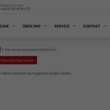
WhatsApp Verkauf
+49 (0) 160 95101470
EUGE
ÜBER UNS
SERVICE
KONTAKT
E-Mail-Anfrage an Autogalerie Seidel GmbH
nfiguratorStep starten
e Fahrt wünscht Autogalerie Seidel GmbH.