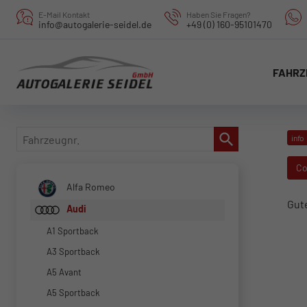
E-Mail Kontakt
Haben Sie Fragen?
info@autogalerie-seidel.de
+49 (0) 160-95101470
FAHRZ
Fahrzeugnr.
info
Co
Alfa Romeo
Gut
Audi
A1 Sportback
A3 Sportback
A5 Avant
A5 Sportback