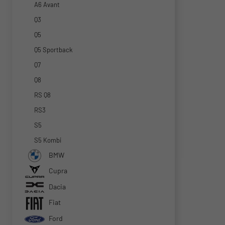
A6 Avant
Q3
Q5
Q5 Sportback
Q7
Q8
RS Q8
RS3
S5
S5 Kombi
BMW
Cupra
Dacia
Fiat
Ford