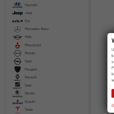
Hyundai
Jeep
Kia
Mercedes-Benz
MINI
Mitsubishi
U
Nissan
b
Opel
v
P
Peugeot
k
Renault
w
Seat
Skoda
Suzuki
D
Tesla