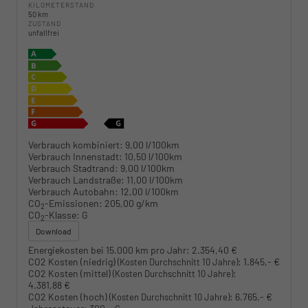
KILOMETERSTAND
50 km
ZUSTAND
unfallfrei
Verbrauch kombiniert:
9,00 l/100km
Verbrauch Innenstadt:
10,50 l/100km
Verbrauch Stadtrand:
9,00 l/100km
Verbrauch Landstraße:
11,00 l/100km
Verbrauch Autobahn:
12,00 l/100km
CO
-Emissionen:
205,00 g/km
2
CO
-Klasse:
G
2
Download
Energiekosten bei 15.000 km pro Jahr:
2.354,40 €
CO2 Kosten (niedrig)
:
1.845,- €
(Kosten Durchschnitt 10 Jahre)
CO2 Kosten (mittel)
:
(Kosten Durchschnitt 10 Jahre)
4.381,88 €
CO2 Kosten (hoch)
:
6.765,- €
(Kosten Durchschnitt 10 Jahre)