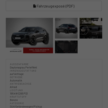
Fahrzeugexposé (PDF)
AUSSENFARBE
Daytonagrau Perleffekt
INNENAUSSTATTUNG
auf Anfrage
GETRIEBE
Automatik
ANTRIEBSACHSE
Allrad
LEISTUNG
195 kW (265 PS)
KRAFTSTOFF
Benzin
KATEGORIE
SUV/Geländewagen/Pickup