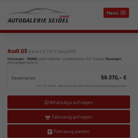
Menü
Audi Q3
S line 2.0 TSI 7-Gang DSG
Fahrzeugnr.
:
108880
,
sofort lieferbar
, Landesversion: EU - Europa,
Neuwagen
,
Zentrallager (extern)
59.370,– €
Gesamtpreis
incl. 19% MwSt., den Kosten für Überführung und Zulassungspapieren
WhatsApp anfragen
Fahrzeug anfragen
Fahrzeug parken