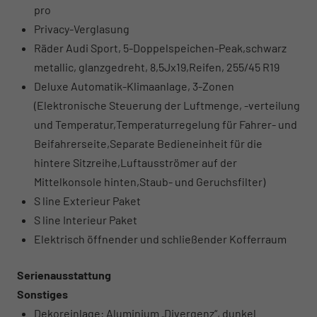
pro
Privacy-Verglasung
Räder Audi Sport, 5-Doppelspeichen-Peak,schwarz
metallic, glanzgedreht, 8,5Jx19,Reifen, 255/45 R19
Deluxe Automatik-Klimaanlage, 3-Zonen
(Elektronische Steuerung der Luftmenge, -verteilung
und Temperatur,Temperaturregelung für Fahrer- und
Beifahrerseite,Separate Bedieneinheit für die
hintere Sitzreihe,Luftausströmer auf der
Mittelkonsole hinten,Staub- und Geruchsfilter)
S line Exterieur Paket
S line Interieur Paket
Elektrisch öffnender und schließender Kofferraum
Serienausstattung
Sonstiges
Dekoreinlage: Aluminium „Divergenz“, dunkel