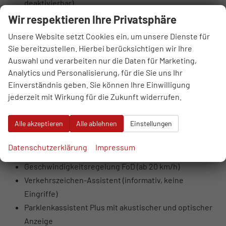
deaktivierbar)
LED-Scheinwerfer mit Fern- und Abblendlicht,
Wir respektieren Ihre Privatsphäre
Tagfahrlicht, Positionslicht
Unsere Website setzt Cookies ein, um unsere Dienste für
Blinker in Glühlampentechnologie
Sie bereitzustellen. Hierbei berücksichtigen wir Ihre
LED-Rückleuchten (Blinker, Bremslicht,
Auswahl und verarbeiten nur die Daten für Marketing,
Rückfahrlicht)
Analytics und Personalisierung, für die Sie uns Ihr
Coming- und Leaving-Home Funktion
Einverständnis geben. Sie können Ihre Einwilligung
jederzeit mit Wirkung für die Zukunft widerrufen.
Kreuzungsassistent
Ausweichassistent mit Lenksupport
Alle akzeptieren
Alle ablehnen
Einstellungen
Spurhalteassistent mit Notfallassistent (übernimmt
Fahrzeug bei Inaktivität)
Datenschutzerklärung
Impressum
Müdigkeitserkennung
Geschwindigkeitsregelung FoD (ab 20 km/h)
Verkehrszeichen-Assistent (informativ, keine
Eingriffe)
Parklenkassistent Plus mit akustischer und optischer
Anzeige