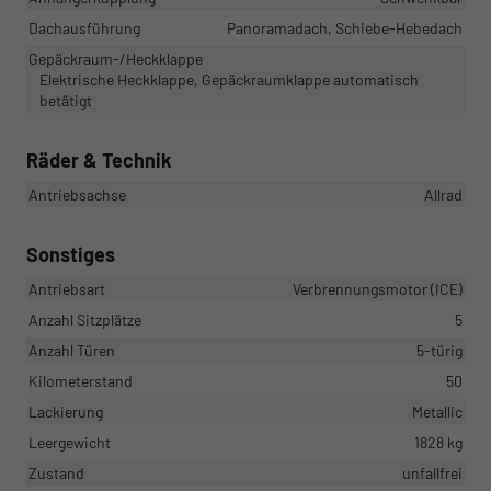
Dachausführung
Panoramadach, Schiebe-Hebedach
Gepäckraum-/Heckklappe
Elektrische Heckklappe, Gepäckraumklappe automatisch
betätigt
Räder & Technik
Antriebsachse
Allrad
Sonstiges
Antriebsart
Verbrennungsmotor (ICE)
Anzahl Sitzplätze
5
Anzahl Türen
5-türig
Kilometerstand
50
Lackierung
Metallic
Leergewicht
1828 kg
Zustand
unfallfrei