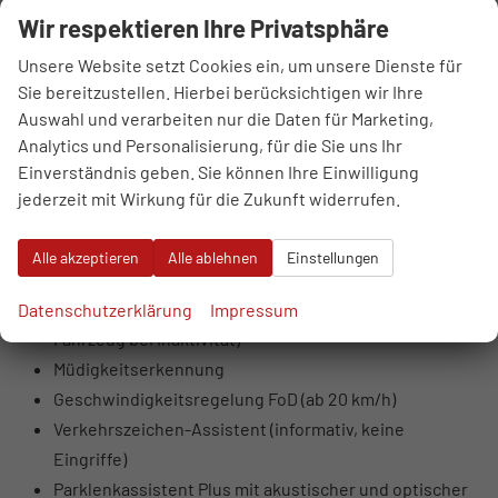
Fahrer- und Beifahrer-Airbag (Beifahrer
Wir respektieren Ihre Privatsphäre
deaktivierbar)
Unsere Website setzt Cookies ein, um unsere Dienste für
LED-Scheinwerfer mit Fern- und Abblendlicht,
Sie bereitzustellen. Hierbei berücksichtigen wir Ihre
Tagfahrlicht, Positionslicht
Auswahl und verarbeiten nur die Daten für Marketing,
Blinker in Glühlampentechnologie
Analytics und Personalisierung, für die Sie uns Ihr
LED-Rückleuchten (Blinker, Bremslicht,
Einverständnis geben. Sie können Ihre Einwilligung
Rückfahrlicht)
jederzeit mit Wirkung für die Zukunft widerrufen.
Coming- und Leaving-Home Funktion
Kreuzungsassistent
Alle akzeptieren
Alle ablehnen
Einstellungen
Ausweichassistent mit Lenksupport
Spurhalteassistent mit Notfallassistent (übernimmt
Datenschutzerklärung
Impressum
Fahrzeug bei Inaktivität)
Müdigkeitserkennung
Geschwindigkeitsregelung FoD (ab 20 km/h)
Verkehrszeichen-Assistent (informativ, keine
Eingriffe)
Parklenkassistent Plus mit akustischer und optischer