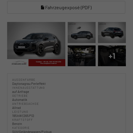
Fahrzeugexposé (PDF)
+1
AUSSENFARBE
Daytonagrau Perleffekt
INNENAUSSTATTUNG
auf Anfrage
GETRIEBE
Automatik
ANTRIEBSACHSE
Allrad
LEISTUNG
195 kW (265 PS)
KRAFTSTOFF
Benzin
KATEGORIE
SUV/Geländewagen/Pickup