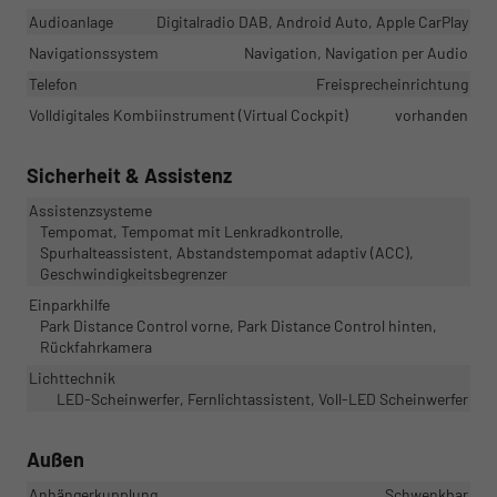
Audioanlage
Digitalradio DAB, Android Auto, Apple CarPlay
Navigationssystem
Navigation, Navigation per Audio
Telefon
Freisprecheinrichtung
Volldigitales Kombiinstrument (Virtual Cockpit)
vorhanden
Sicherheit & Assistenz
Assistenzsysteme
Tempomat, Tempomat mit Lenkradkontrolle,
Spurhalteassistent, Abstandstempomat adaptiv (ACC),
Geschwindigkeitsbegrenzer
Einparkhilfe
Park Distance Control vorne, Park Distance Control hinten,
Rückfahrkamera
Lichttechnik
LED-Scheinwerfer, Fernlichtassistent, Voll-LED Scheinwerfer
Außen
Anhängerkupplung
Schwenkbar