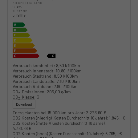
KILOMETERSTAND
50 km
ZUSTAND
unfallfrei
Verbrauch kombiniert:
8,50 l/100km
Verbrauch Innenstadt:
10,80 l/100km
Verbrauch Stadtrand:
8,50 l/100km
Verbrauch Landstraße:
7,10 l/100km
Verbrauch Autobahn:
7,90 l/100km
CO
-Emissionen:
205,00 g/km
2
CO
-Klasse:
G
2
Download
Energiekosten bei 15.000 km pro Jahr:
2.223,60 €
CO2 Kosten (niedrig)
:
1.845,- €
(Kosten Durchschnitt 10 Jahre)
CO2 Kosten (mittel)
:
(Kosten Durchschnitt 10 Jahre)
4.381,88 €
CO2 Kosten (hoch)
:
6.765,- €
(Kosten Durchschnitt 10 Jahre)