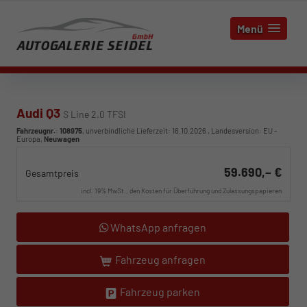
Menü
Audi Q3
S Line 2.0 TFSI
Fahrzeugnr.
:
108975
, unverbindliche Lieferzeit:
16.10.2026
, Landesversion: EU -
Europa,
Neuwagen
59.690,– €
Gesamtpreis
incl. 19% MwSt., den Kosten für Überführung und Zulassungspapieren
WhatsApp anfragen
Fahrzeug anfragen
Fahrzeug parken