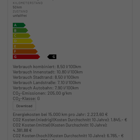
KILOMETERSTAND
50 km
ZUSTAND
unfallfrei
Verbrauch kombiniert:
8,50 l/100km
Verbrauch Innenstadt:
10,80 l/100km
Verbrauch Stadtrand:
8,50 l/100km
Verbrauch Landstraße:
7,10 l/100km
Verbrauch Autobahn:
7,90 l/100km
CO
-Emissionen:
205,00 g/km
2
CO
-Klasse:
G
2
Download
Energiekosten bei 15.000 km pro Jahr:
2.223,60 €
CO2 Kosten (niedrig)
:
1.845,- €
(Kosten Durchschnitt 10 Jahre)
CO2 Kosten (mittel)
:
(Kosten Durchschnitt 10 Jahre)
4.381,88 €
CO2 Kosten (hoch)
:
6.765,- €
(Kosten Durchschnitt 10 Jahre)