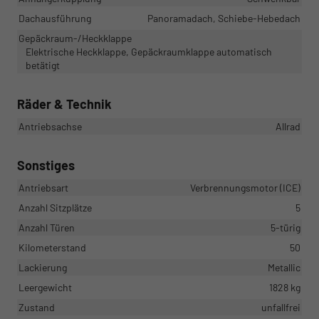
Dachausführung
Panoramadach, Schiebe-Hebedach
Gepäckraum-/Heckklappe
Elektrische Heckklappe, Gepäckraumklappe automatisch
betätigt
Räder & Technik
Antriebsachse
Allrad
Sonstiges
Antriebsart
Verbrennungsmotor (ICE)
Anzahl Sitzplätze
5
Anzahl Türen
5-türig
Kilometerstand
50
Lackierung
Metallic
Leergewicht
1828 kg
Zustand
unfallfrei