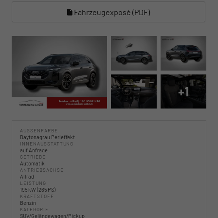
Fahrzeugexposé (PDF)
+1
AUSSENFARBE
Daytonagrau Perleffekt
INNENAUSSTATTUNG
auf Anfrage
GETRIEBE
Automatik
ANTRIEBSACHSE
Allrad
LEISTUNG
195 kW (265 PS)
KRAFTSTOFF
Benzin
KATEGORIE
SUV/Geländewagen/Pickup