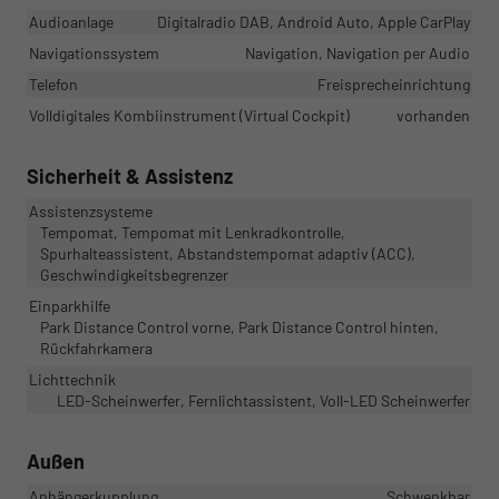
Audioanlage
Digitalradio DAB, Android Auto, Apple CarPlay
Navigationssystem
Navigation, Navigation per Audio
Telefon
Freisprecheinrichtung
Volldigitales Kombiinstrument (Virtual Cockpit)
vorhanden
Sicherheit & Assistenz
Assistenzsysteme
Tempomat, Tempomat mit Lenkradkontrolle,
Spurhalteassistent, Abstandstempomat adaptiv (ACC),
Geschwindigkeitsbegrenzer
Einparkhilfe
Park Distance Control vorne, Park Distance Control hinten,
Rückfahrkamera
Lichttechnik
LED-Scheinwerfer, Fernlichtassistent, Voll-LED Scheinwerfer
Außen
Anhängerkupplung
Schwenkbar