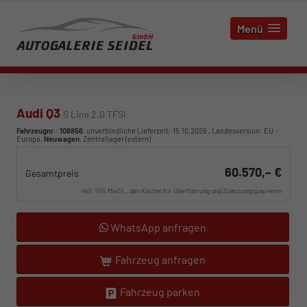
Menü
Audi Q3
S Line 2.0 TFSI
Fahrzeugnr.
:
108856
, unverbindliche Lieferzeit:
15.10.2026
, Landesversion: EU -
Europa,
Neuwagen
, Zentrallager (extern)
60.570,– €
Gesamtpreis
incl. 19% MwSt., den Kosten für Überführung und Zulassungspapieren
WhatsApp anfragen
Fahrzeug anfragen
Fahrzeug parken