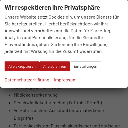
Fahrer- und Beifahrer-Airbag (Beifahrer
Wir respektieren Ihre Privatsphäre
deaktivierbar)
Unsere Website setzt Cookies ein, um unsere Dienste für
LED-Scheinwerfer mit Fern- und Abblendlicht,
Sie bereitzustellen. Hierbei berücksichtigen wir Ihre
Tagfahrlicht, Positionslicht
Auswahl und verarbeiten nur die Daten für Marketing,
Blinker in Glühlampentechnologie
Analytics und Personalisierung, für die Sie uns Ihr
LED-Rückleuchten (Blinker, Bremslicht,
Einverständnis geben. Sie können Ihre Einwilligung
Rückfahrlicht)
jederzeit mit Wirkung für die Zukunft widerrufen.
Coming- und Leaving-Home Funktion
Kreuzungsassistent
Alle akzeptieren
Alle ablehnen
Einstellungen
Ausweichassistent mit Lenksupport
Spurhalteassistent mit Notfallassistent (übernimmt
Datenschutzerklärung
Impressum
Fahrzeug bei Inaktivität)
Müdigkeitserkennung
Geschwindigkeitsregelung FoD (ab 20 km/h)
Verkehrszeichen-Assistent (informativ, keine
Eingriffe)
Parklenkassistent Plus mit akustischer und optischer