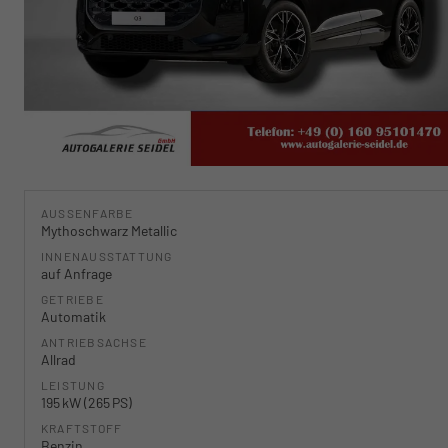
AUSSENFARBE
Mythoschwarz Metallic
INNENAUSSTATTUNG
auf Anfrage
GETRIEBE
Automatik
ANTRIEBSACHSE
Allrad
LEISTUNG
195 kW (265 PS)
KRAFTSTOFF
Benzin