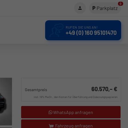
0
Parkplatz
RUFEN SIE UNS AN!
+49 (0) 160 95101470
60.570,– €
Gesamtpreis
incl. 19% MwSt., den Kosten für Überführung und Zulassungspapieren
WhatsApp anfragen
Fahrzeug anfragen