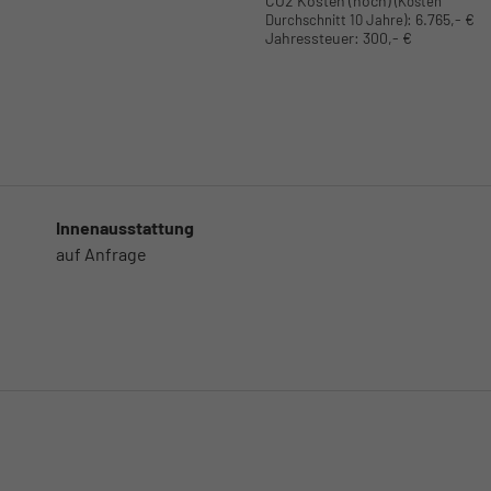
CO2 Kosten (hoch)
(Kosten
:
6.765,- €
Durchschnitt 10 Jahre)
Jahressteuer:
300,- €
Innenausstattung
auf Anfrage