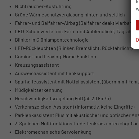
k
Nichtraucher-Ausführung
w
Grüne Wärmeschutzverglasung hinten und seitlich
Fahrer- und Beifahrer-Airbag (Beifahrer deaktivierbar)
LED-Scheinwerfer mit Fern- und Abblendlicht, Tagfahrlich
D
Blinker in Glühlampentechnologie
LED-Rückleuchten (Blinker, Bremslicht, Rückfahrlicht)
Coming- und Leaving-Home Funktion
Kreuzungsassistent
Ausweichassistent mit Lenksupport
Spurhalteassistent mit Notfallassistent (übernimmt Fahrz
Müdigkeitserkennung
Geschwindigkeitsregelung FoD (ab 20 km/h)
Verkehrszeichen-Assistent (informativ, keine Eingriffe)
Parklenkassistent Plus mit akustischer und optischer An
3-Speichen Multifunktions-Lederlenkrad, unten abgeflac
Elektromechanische Servolenkung