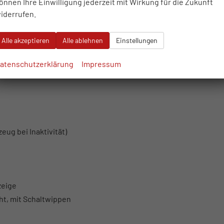
önnen Ihre Einwilligung jederzeit mit Wirkung für die Zukunft
iderrufen.
Alle akzeptieren
Alle ablehnen
Einstellungen
t, Positionslicht
atenschutzerklärung
Impressum
eug bei Inaktivität)
zeige
ht, mit Schaltwippen