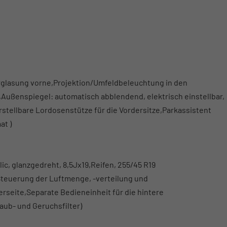
rglasung vorne,Projektion/Umfeldbeleuchtung in den
ußenspiegel: automatisch abblendend, elektrisch einstellbar,
rstellbare Lordosenstütze für die Vordersitze,Parkassistent
at )
c, glanzgedreht, 8,5Jx19,Reifen, 255/45 R19
Steuerung der Luftmenge, -verteilung und
rseite,Separate Bedieneinheit für die hintere
aub- und Geruchsfilter)