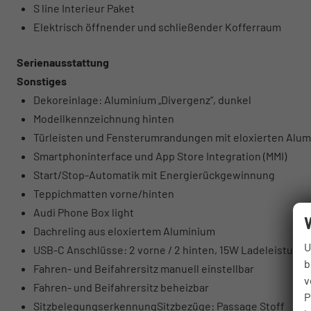
S line Interieur Paket
Elektrisch öffnender und schließender Kofferraum
Serienausstattung
Sonstiges
Dekoreinlage: Aluminium „Divergenz“, dunkel
Modellkennzeichnung hinten
Türleisten und Fensterumrandungen mit eloxierten Alu
Smartphoninterface und App Store Integration (MMI)
Start/Stop-Automatik mit Energierückgewinnung
Teppichmatten vorne/hinten
Audi Phone Box light
Dachreling aus eloxiertem Aluminium
U
USB-C Anschlüsse: 2 vorne / 2 hinten, 15W Ladeleistung
b
Fahren- und Beifahrersitz manuell einstellbar
v
Fahren- und Beifahrersitz beheizbar
P
SitzbelegungserkennungSitzbezüge: Passage Stoff