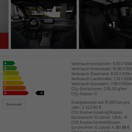
+1
Verbrauch kombiniert:
8,50 l/100
Verbrauch Innenstadt:
10,80 l/10
Verbrauch Stadtrand:
8,50 l/100k
Verbrauch Landstraße:
7,10 l/100
Verbrauch Autobahn:
7,90 l/100k
CO
-Emissionen:
205,00 g/km
2
CO
-Klasse:
G
2
Energiekosten bei 15.000 km pro
Download
Jahr:
2.223,60 €
CO2 Kosten (niedrig)
(Kosten
:
1.845,- €
Durchschnitt 10 Jahre)
CO2 Kosten (mittel)
(Kosten
:
4.381,88 €
Durchschnitt 10 Jahre)