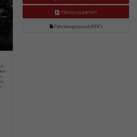
Fahrzeug parken
Fahrzeugexposé (PDF)
km
0km
m
km
m