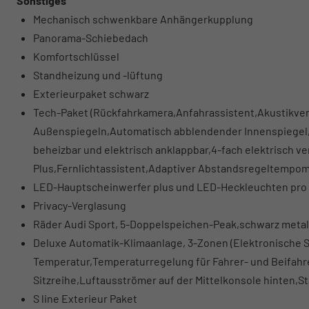
Sonstiges
Mechanisch schwenkbare Anhängerkupplung
Panorama-Schiebedach
Komfortschlüssel
Standheizung und -lüftung
Exterieurpaket schwarz
Tech-Paket (Rückfahrkamera,Anfahrassistent,Akustikve
Außenspiegeln,Automatisch abblendender Innenspiegel,A
beheizbar und elektrisch anklappbar,4-fach elektrisch ve
Plus,Fernlichtassistent,Adaptiver Abstandsregeltempom
LED-Hauptscheinwerfer plus und LED-Heckleuchten pro
Privacy-Verglasung
Räder Audi Sport, 5-Doppelspeichen-Peak,schwarz metalli
Deluxe Automatik-Klimaanlage, 3-Zonen (Elektronische 
Temperatur,Temperaturregelung für Fahrer- und Beifahre
Sitzreihe,Luftausströmer auf der Mittelkonsole hinten,St
S line Exterieur Paket