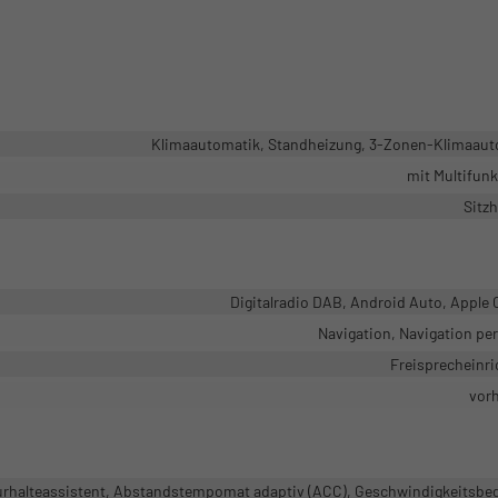
Klimaautomatik, Standheizung, 3-Zonen-Klimaaut
mit Multifun
Sitz
Digitalradio DAB, Android Auto, Apple 
Navigation, Navigation pe
Freisprecheinr
vor
rhalteassistent, Abstandstempomat adaptiv (ACC), Geschwindigkeitsbe