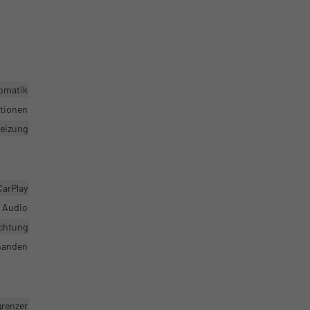
omatik
ktionen
heizung
CarPlay
r Audio
ichtung
handen
grenzer