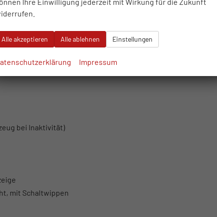
önnen Ihre Einwilligung jederzeit mit Wirkung für die Zukunft
iderrufen.
Alle akzeptieren
Alle ablehnen
Einstellungen
t, Positionslicht
atenschutzerklärung
Impressum
eug bei Inaktivität)
zeige
ht, mit Schaltwippen