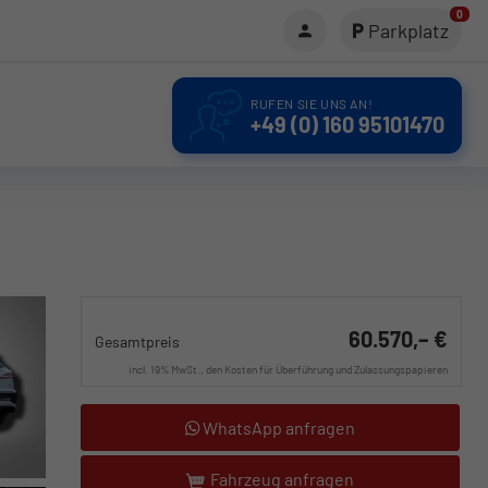
0
Parkplatz
RUFEN SIE UNS AN!
+49 (0) 160 95101470
60.570,– €
Gesamtpreis
incl. 19% MwSt., den Kosten für Überführung und Zulassungspapieren
WhatsApp anfragen
Fahrzeug anfragen