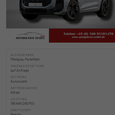
AUSSENFARBE
Pfeilgrau Perleffekt
INNENAUSSTATTUNG
auf Anfrage
GETRIEBE
Automatik
ANTRIEBSACHSE
Allrad
LEISTUNG
195 kW (265 PS)
KRAFTSTOFF
Benzin