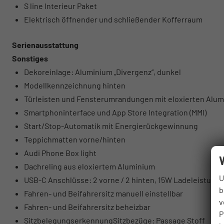
S line Interieur Paket
Elektrisch öffnender und schließender Kofferraum
Serienausstattung
Sonstiges
Dekoreinlage: Aluminium „Divergenz“, dunkel
Modellkennzeichnung hinten
Türleisten und Fensterumrandungen mit eloxierten Alu
Smartphoninterface und App Store Integration (MMI)
Start/Stop-Automatik mit Energierückgewinnung
Teppichmatten vorne/hinten
Audi Phone Box light
Dachreling aus eloxiertem Aluminium
U
USB-C Anschlüsse: 2 vorne / 2 hinten, 15W Ladeleistung
b
Fahren- und Beifahrersitz manuell einstellbar
v
Fahren- und Beifahrersitz beheizbar
P
SitzbelegungserkennungSitzbezüge: Passage Stoff