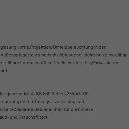
rglasung vorne,Projektion/Umfeldbeleuchtung in den
ußenspiegel: automatisch abblendend, elektrisch einstellbar,
rstellbare Lordosenstütze für die Vordersitze,Parkassistent
at )
c, glanzgedreht, 8,5Jx19,Reifen, 255/45 R19
Steuerung der Luftmenge, -verteilung und
rseite,Separate Bedieneinheit für die hintere
aub- und Geruchsfilter)