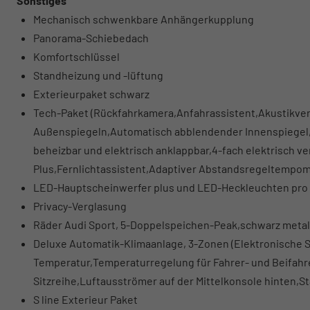
Sonstiges
Mechanisch schwenkbare Anhängerkupplung
Panorama-Schiebedach
Komfortschlüssel
Standheizung und -lüftung
Exterieurpaket schwarz
Tech-Paket (Rückfahrkamera,Anfahrassistent,Akustikve
Außenspiegeln,Automatisch abblendender Innenspiegel,A
beheizbar und elektrisch anklappbar,4-fach elektrisch ve
Plus,Fernlichtassistent,Adaptiver Abstandsregeltempom
LED-Hauptscheinwerfer plus und LED-Heckleuchten pro
Privacy-Verglasung
Räder Audi Sport, 5-Doppelspeichen-Peak,schwarz metalli
Deluxe Automatik-Klimaanlage, 3-Zonen (Elektronische 
Temperatur,Temperaturregelung für Fahrer- und Beifahre
Sitzreihe,Luftausströmer auf der Mittelkonsole hinten,St
S line Exterieur Paket