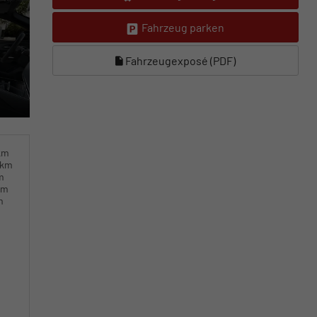
Fahrzeug parken
Fahrzeugexposé (PDF)
km
0km
m
km
m