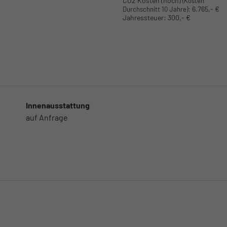
CO2 Kosten (hoch)
(Kosten
:
6.765,- €
Durchschnitt 10 Jahre)
Jahressteuer:
300,- €
Innenausstattung
auf Anfrage