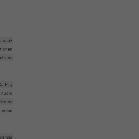
omatik
ktionen
heizung
CarPlay
r Audio
ichtung
handen
grenzer