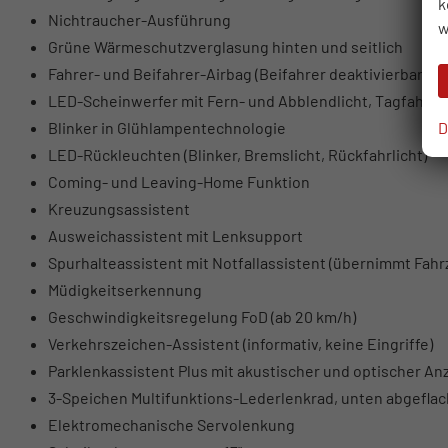
k
Nichtraucher-Ausführung
w
Grüne Wärmeschutzverglasung hinten und seitlich
Fahrer- und Beifahrer-Airbag (Beifahrer deaktivierbar)
LED-Scheinwerfer mit Fern- und Abblendlicht, Tagfahrlich
D
Blinker in Glühlampentechnologie
LED-Rückleuchten (Blinker, Bremslicht, Rückfahrlicht)
Coming- und Leaving-Home Funktion
Kreuzungsassistent
Ausweichassistent mit Lenksupport
Spurhalteassistent mit Notfallassistent (übernimmt Fahrz
Müdigkeitserkennung
Geschwindigkeitsregelung FoD (ab 20 km/h)
Verkehrszeichen-Assistent (informativ, keine Eingriffe)
Parklenkassistent Plus mit akustischer und optischer An
3-Speichen Multifunktions-Lederlenkrad, unten abgeflac
Elektromechanische Servolenkung