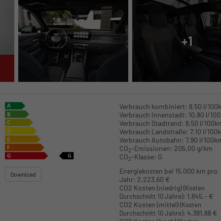
+1
Verbrauch kombiniert:
8,50 l/100
Verbrauch Innenstadt:
10,80 l/10
Verbrauch Stadtrand:
8,50 l/100k
Verbrauch Landstraße:
7,10 l/100
Verbrauch Autobahn:
7,90 l/100k
CO
-Emissionen:
205,00 g/km
2
CO
-Klasse:
G
2
Energiekosten bei 15.000 km pro
Download
Jahr:
2.223,60 €
CO2 Kosten (niedrig)
(Kosten
:
1.845,- €
Durchschnitt 10 Jahre)
CO2 Kosten (mittel)
(Kosten
:
4.381,88 €
Durchschnitt 10 Jahre)