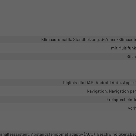
Klimaautomatik, Standheizung, 3-Zonen-Klimaaut
mit Multifun
Sitz
Digitalradio DAB, Android Auto, Apple 
Navigation, Navigation pe
Freisprecheinr
vor
rhalteassistent, Abstandstempomat adaptiv (ACC), Geschwindigkeitsbe