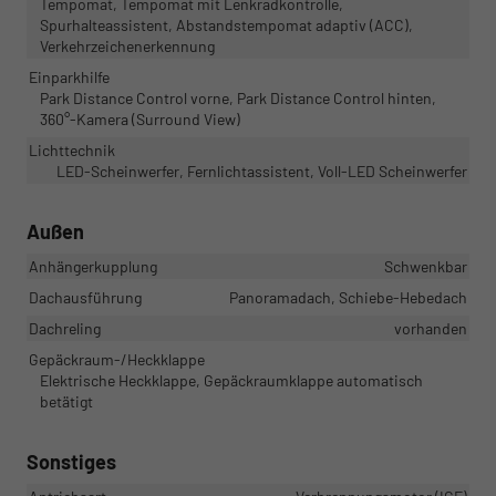
Tempomat, Tempomat mit Lenkradkontrolle,
Spurhalteassistent, Abstandstempomat adaptiv (ACC),
Verkehrzeichenerkennung
Einparkhilfe
Park Distance Control vorne, Park Distance Control hinten,
360°-Kamera (Surround View)
Lichttechnik
LED-Scheinwerfer, Fernlichtassistent, Voll-LED Scheinwerfer
Außen
Anhängerkupplung
Schwenkbar
Dachausführung
Panoramadach, Schiebe-Hebedach
Dachreling
vorhanden
Gepäckraum-/Heckklappe
Elektrische Heckklappe, Gepäckraumklappe automatisch
betätigt
Sonstiges