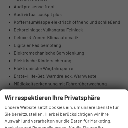
Audi pre sense front
Audi virtual cockpit plus
Kofferraumklappe elektrisch öffnend und schließend
Dekoreinlage: Vulkangrau Feinlack
Deluxe 3-Zonen-Klimaautomatik
Digitaler Radioempfang
Elektromechanische Servolenkung
Elektrische Kindersicherung
Elektronische Wegfahrsperre
Erste-Hilfe-Set, Warndreieck, Warnweste
Müdigkeitserkennung mit Fahrerüberwachung
Kopfstützen vorne
Wir respektieren Ihre Privatsphäre
Glänzende Zierleisten
Scheinwerfer mit LED-Technologie
Unsere Website setzt Cookies ein, um unsere Dienste für
Sie bereitzustellen. Hierbei berücksichtigen wir Ihre
Scheinwerfer-Vorbereitung für weitere Funktionen
Auswahl und verarbeiten nur die Daten für Marketing,
Functions on Demand Vorbereitung
Analytics und Personalisierung, für die Sie uns Ihr