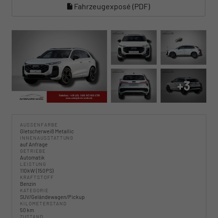
Fahrzeugexposé (PDF)
+3
AUSSENFARBE
Gletscherweiß Metallic
INNENAUSSTATTUNG
auf Anfrage
GETRIEBE
Automatik
LEISTUNG
110 kW (150 PS)
KRAFTSTOFF
Benzin
KATEGORIE
SUV/Geländewagen/Pickup
KILOMETERSTAND
50 km
ZUSTAND