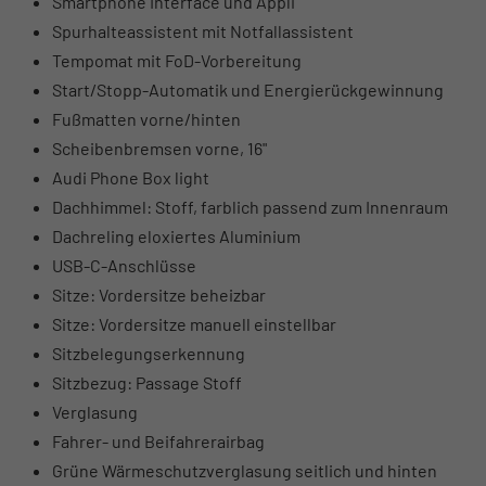
Smartphone Interface und Appli
Spurhalteassistent mit Notfallassistent
Tempomat mit FoD-Vorbereitung
Start/Stopp-Automatik und Energierückgewinnung
Fußmatten vorne/hinten
Scheibenbremsen vorne, 16"
Audi Phone Box light
Dachhimmel: Stoff, farblich passend zum Innenraum
Dachreling eloxiertes Aluminium
USB-C-Anschlüsse
Sitze: Vordersitze beheizbar
Sitze: Vordersitze manuell einstellbar
Sitzbelegungserkennung
Sitzbezug: Passage Stoff
Verglasung
Fahrer- und Beifahrerairbag
Grüne Wärmeschutzverglasung seitlich und hinten