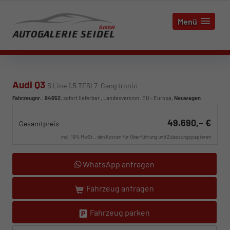
Menü
Audi Q3
S Line 1.5 TFSI 7-Gang tronic
Fahrzeugnr.
:
94652
,
sofort lieferbar
, Landesversion: EU - Europa,
Neuwagen
49.690,– €
Gesamtpreis
incl. 19% MwSt., den Kosten für Überführung und Zulassungspapieren
WhatsApp anfragen
Fahrzeug anfragen
Fahrzeug parken