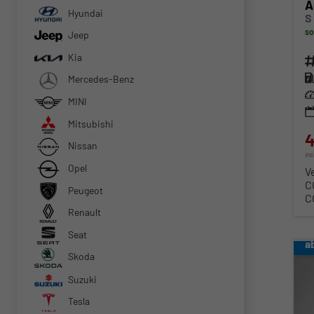
A
Hyundai
S
so
Jeep
Kia
Fahr
Kra
Mercedes-Benz
Lei
MINI
Mitsubishi
4
Nissan
in
Opel
V
C
Peugeot
C
Renault
Seat
a
Skoda
Suzuki
Tesla