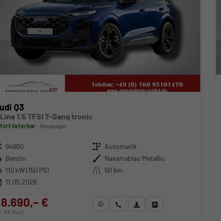
udi Q3
 Line 1.5 TFSI 7-Gang tronic
fort lieferbar
Neuwagen
zeugnr.
94660
Getriebe
Automatik
ftstoff
Benzin
Außenfarbe
Navarrablau Metallic
stung
110 kW (150 PS)
Kilometerstand
50 km
11.05.2026
8.690,– €
WhatsApp anfragen
Wir rufen Sie an
Fahrzeugexposé (PDF)
Fahrzeug parken
cl. 19% MwSt.