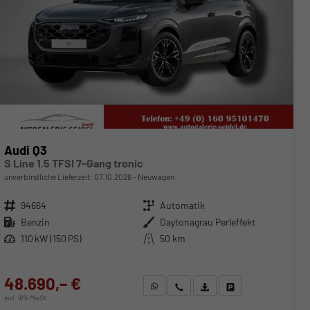
Audi Q3
S Line 1.5 TFSI 7-Gang tronic
unverbindliche Lieferzeit:
07.10.2026
Neuwagen
Fahrzeugnr.
94664
Getriebe
Automatik
Kraftstoff
Benzin
Außenfarbe
Daytonagrau Perleffekt
Leistung
110 kW (150 PS)
Kilometerstand
50 km
48.690,– €
WhatsApp anfragen
Wir rufen Sie an
Fahrzeugexposé (PDF)
Fahrzeug parken
incl. 19% MwSt.