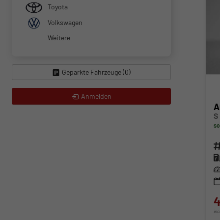
Toyota
Volkswagen
Weitere
Geparkte Fahrzeuge (
0
)
Anmelden
A
S
so
Fahr
Kra
Lei
4
in