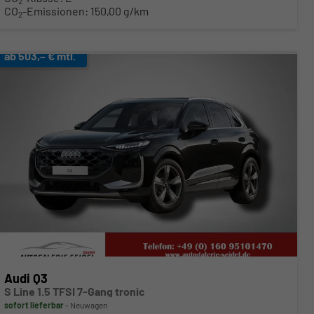
2
CO
-Emissionen:
150,00 g/km
2
ab 503,– € mtl.
Audi Q3
S Line 1.5 TFSI 7-Gang tronic
sofort lieferbar
Neuwagen