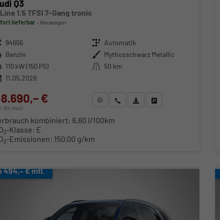
udi Q3
 Line 1.5 TFSI 7-Gang tronic
fort lieferbar
Neuwagen
zeugnr.
94656
Getriebe
Automatik
ftstoff
Benzin
Außenfarbe
Mythosschwarz Metallic
stung
110 kW (150 PS)
Kilometerstand
50 km
11.05.2026
8.690,– €
WhatsApp anfragen
Wir rufen Sie an
Fahrzeugexposé (PDF)
Fahrzeug parken
cl. 19% MwSt.
erbrauch kombiniert:
6,60 l/100km
O
-Klasse:
E
2
O
-Emissionen:
150,00 g/km
2
b 494,– € mtl.