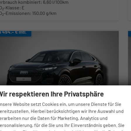
erbrauch kombiniert:
6,60 l/100km
O
-Klasse:
E
2
O
-Emissionen:
150,00 g/km
2
b 494,– € mtl.
Wir respektieren Ihre Privatsphäre
nsere Website setzt Cookies ein, um unsere Dienste für Sie
ereitzustellen. Hierbei berücksichtigen wir Ihre Auswahl und
erarbeiten nur die Daten für Marketing, Analytics und
udi Q3
ersonalisierung, für die Sie uns Ihr Einverständnis geben. Sie
 Line 1.5 TFSI 7-Gang tronic