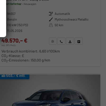
sofort lieferbar
Neuwagen
Fahrzeugnr.
94557
Getriebe
Automatik
Kraftstoff
Benzin
Außenfarbe
Mythosschwarz Metallic
Leistung
110 kW (150 PS)
Kilometerstand
50 km
11.05.2026
49.570,– €
WhatsApp anfragen
Wir rufen Sie an
Fahrzeugexposé (PDF)
Fahrzeug parken
incl. 19% MwSt.
Verbrauch kombiniert:
6,60 l/100km
CO
-Klasse:
E
2
CO
-Emissionen:
150,00 g/km
2
ab 503,– € mtl.