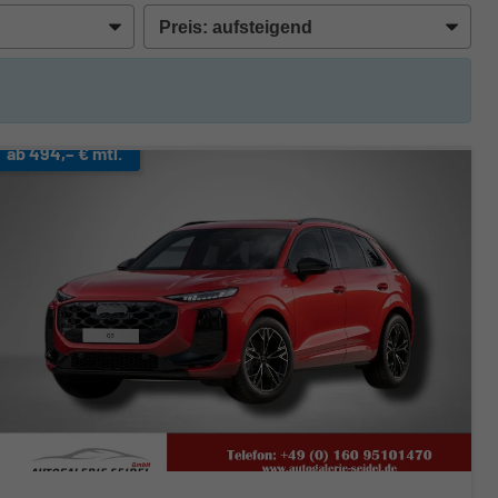
ab 494,– € mtl.