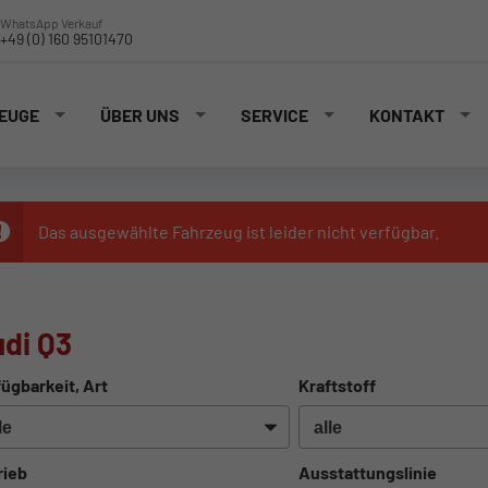
WhatsApp Verkauf
+49 (0) 160 95101470
EUGE
ÜBER UNS
SERVICE
KONTAKT
Das ausgewählte Fahrzeug ist leider nicht verfügbar.
di Q3
ügbarkeit, Art
Kraftstoff
rieb
Ausstattungslinie