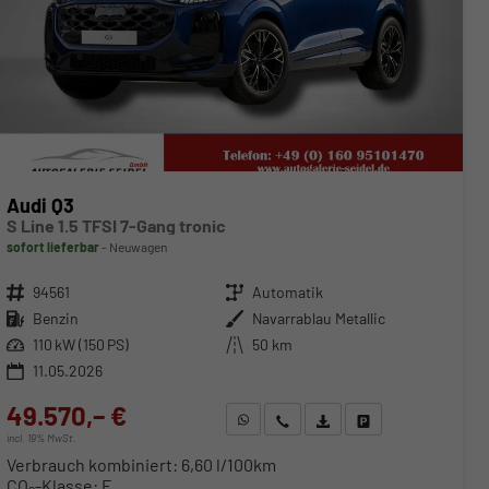
Audi Q3
S Line 1.5 TFSI 7-Gang tronic
sofort lieferbar
Neuwagen
Fahrzeugnr.
94561
Getriebe
Automatik
Kraftstoff
Benzin
Außenfarbe
Navarrablau Metallic
Leistung
110 kW (150 PS)
Kilometerstand
50 km
11.05.2026
49.570,– €
WhatsApp anfragen
Wir rufen Sie an
Fahrzeugexposé (PDF)
Fahrzeug parken
incl. 19% MwSt.
Verbrauch kombiniert:
6,60 l/100km
CO
-Klasse:
E