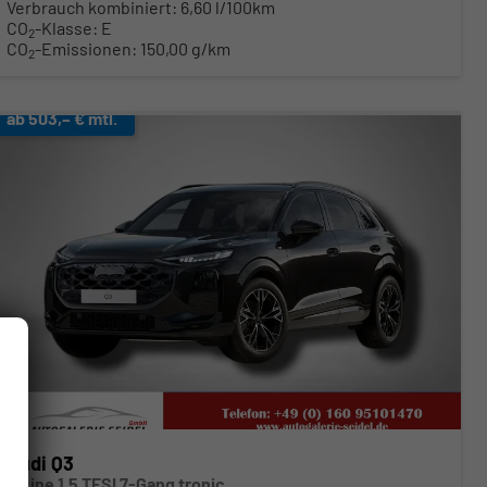
Verbrauch kombiniert:
6,60 l/100km
CO
-Klasse:
E
2
CO
-Emissionen:
150,00 g/km
2
ab 503,– € mtl.
Audi Q3
S Line 1.5 TFSI 7-Gang tronic