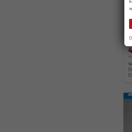
k
so
w
Fahr
Kra
Lei
D
4
in
V
C
C
a