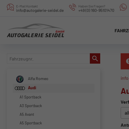
E-Mail Kontakt
Haben Sie Fragen?
info@autogalerie-seidel.de
+49 (0) 160-95101470
FAHRZ
Fahrzeugnr.
info
Alfa Romeo
Audi
Au
A1 Sportback
Verf
A3 Sportback
A5 Avant
A5 Sportback
Ant