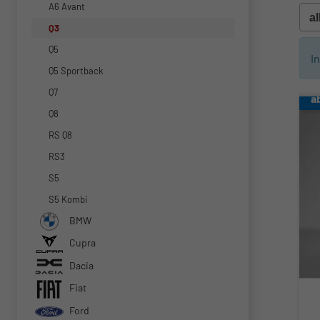
A6 Avant
Q3
Q5
I
Q5 Sportback
Q7
a
Q8
RS Q8
RS3
S5
S5 Kombi
BMW
Cupra
Dacia
Fiat
Ford