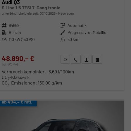
Audi Q3
S Line 1.5 TFSI 7-Gang tronic
unverbindliche Lieferzeit:
07.10.2026
Neuwagen
Fahrzeugnr.
94659
Getriebe
Automatik
Kraftstoff
Benzin
Außenfarbe
Progressivrot Metallic
Leistung
110 kW (150 PS)
Kilometerstand
50 km
48.690,– €
WhatsApp anfragen
Wir rufen Sie an
Fahrzeugexposé (PDF)
Fahrzeug parken
incl. 19% MwSt.
Verbrauch kombiniert:
6,60 l/100km
CO
-Klasse:
E
2
CO
-Emissionen:
150,00 g/km
2
ab 494,– € mtl.