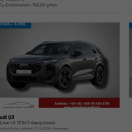
2
O
-Emissionen:
150,00 g/km
2
b 503,– € mtl.
udi Q3
 Line 1.5 TFSI 7-Gang tronic
verbindliche Lieferzeit:
07.10.2026
Neuwagen