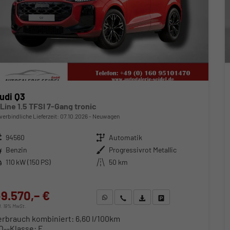
udi Q3
 Line 1.5 TFSI 7-Gang tronic
verbindliche Lieferzeit:
07.10.2026
Neuwagen
zeugnr.
94560
Getriebe
Automatik
ftstoff
Benzin
Außenfarbe
Progressivrot Metallic
stung
110 kW (150 PS)
Kilometerstand
50 km
9.570,– €
WhatsApp anfragen
Wir rufen Sie an
Fahrzeugexposé (PDF)
Fahrzeug parken
cl. 19% MwSt.
erbrauch kombiniert:
6,60 l/100km
O
-Klasse:
E