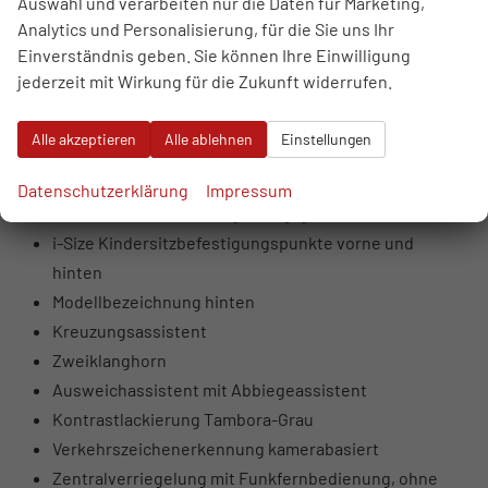
Auswahl und verarbeiten nur die Daten für Marketing,
Functions on Demand Vorbereitung
Analytics und Personalisierung, für die Sie uns Ihr
Reifenreparaturset
Einverständnis geben. Sie können Ihre Einwilligung
Reifendruckkontrollanzeige
jederzeit mit Wirkung für die Zukunft widerrufen.
Soundsystem: AUDI, 8-Kanal-Verstärker, 260W
Gesamtleistung, 10 Lautsprecher
Alle akzeptieren
Alle ablehnen
Einstellungen
Rücksitzbank plus mit Lehnenneigungsverstellung
Berganfahrassistent
Datenschutzerklärung
Impressum
Wärme- und Akustikverglasung, grüne Frontscheibe
i-Size Kindersitzbefestigungspunkte vorne und
hinten
Modellbezeichnung hinten
Kreuzungsassistent
Zweiklanghorn
Ausweichassistent mit Abbiegeassistent
Kontrastlackierung Tambora-Grau
Verkehrszeichenerkennung kamerabasiert
Zentralverriegelung mit Funkfernbedienung, ohne