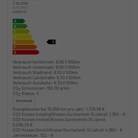
11.05.2026
ZUSTAND
unfallfrei
Verbrauch kombiniert:
6,60 l/100km
Verbrauch Innenstadt:
8,50 l/100km
Verbrauch Stadtrand:
6,50 l/100km
Verbrauch Landstraße:
5,70 l/100km
Verbrauch Autobahn:
6,70 l/100km
CO
-Emissionen:
150,00 g/km
2
CO
-Klasse:
E
2
Download
Energiekosten bei 15.000 km pro Jahr:
1.726,56 €
CO2 Kosten (niedrig)
:
1.350,- €
(Kosten Durchschnitt 10 Jahre)
CO2 Kosten (mittel)
:
(Kosten Durchschnitt 10 Jahre)
3.206,25 €
CO2 Kosten (hoch)
:
4.950,- €
(Kosten Durchschnitt 10 Jahre)
Jahressteuer:
122,- €