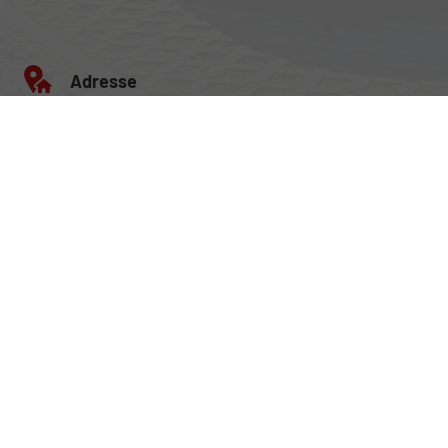
Adresse
Egerlandstrasse 42
84513 Töging am Inn
Öffnungszeiten