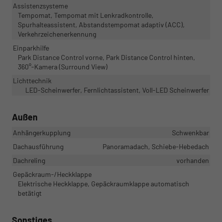
Assistenzsysteme
Tempomat, Tempomat mit Lenkradkontrolle,
Spurhalteassistent, Abstandstempomat adaptiv (ACC),
Verkehrzeichenerkennung
Einparkhilfe
Park Distance Control vorne, Park Distance Control hinten,
360°-Kamera (Surround View)
Lichttechnik
LED-Scheinwerfer, Fernlichtassistent, Voll-LED Scheinwerfer
Außen
Anhängerkupplung
Schwenkbar
Dachausführung
Panoramadach, Schiebe-Hebedach
Dachreling
vorhanden
Gepäckraum-/Heckklappe
Elektrische Heckklappe, Gepäckraumklappe automatisch
betätigt
Sonstiges