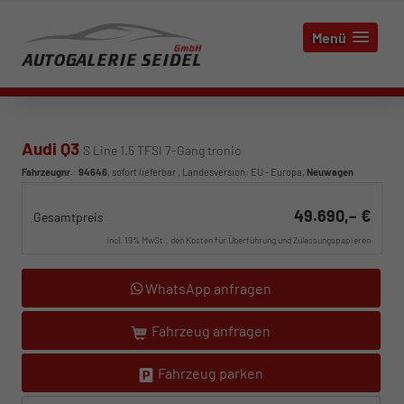
Menü
Audi Q3
S Line 1.5 TFSI 7-Gang tronic
Fahrzeugnr.
:
94646
,
sofort lieferbar
, Landesversion: EU - Europa,
Neuwagen
49.690,– €
Gesamtpreis
incl. 19% MwSt., den Kosten für Überführung und Zulassungspapieren
WhatsApp anfragen
Fahrzeug anfragen
Fahrzeug parken