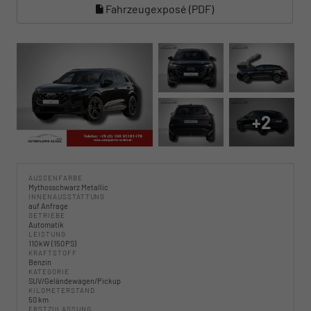
Fahrzeugexposé (PDF)
+2
AUSSENFARBE
Mythosschwarz Metallic
INNENAUSSTATTUNG
auf Anfrage
GETRIEBE
Automatik
LEISTUNG
110 kW (150 PS)
KRAFTSTOFF
Benzin
KATEGORIE
SUV/Geländewagen/Pickup
KILOMETERSTAND
50 km
ERSTZULASSUNG