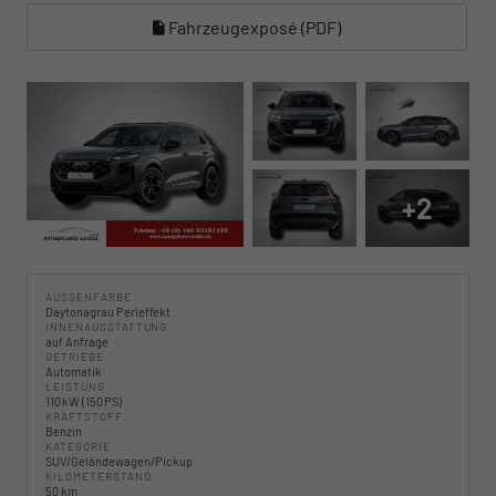
Fahrzeugexposé (PDF)
+2
AUSSENFARBE
Daytonagrau Perleffekt
INNENAUSSTATTUNG
auf Anfrage
GETRIEBE
Automatik
LEISTUNG
110 kW (150 PS)
KRAFTSTOFF
Benzin
KATEGORIE
SUV/Geländewagen/Pickup
KILOMETERSTAND
50 km