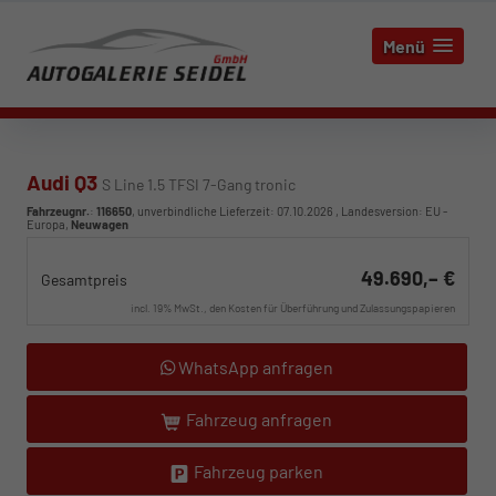
Menü
Audi Q3
S Line 1.5 TFSI 7-Gang tronic
Fahrzeugnr.
:
116650
, unverbindliche Lieferzeit:
07.10.2026
, Landesversion: EU -
Europa,
Neuwagen
49.690,– €
Gesamtpreis
incl. 19% MwSt., den Kosten für Überführung und Zulassungspapieren
WhatsApp anfragen
Fahrzeug anfragen
Fahrzeug parken