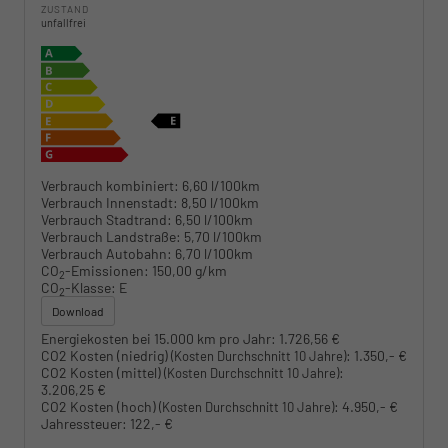
ZUSTAND
unfallfrei
Verbrauch kombiniert:
6,60 l/100km
Verbrauch Innenstadt:
8,50 l/100km
Verbrauch Stadtrand:
6,50 l/100km
Verbrauch Landstraße:
5,70 l/100km
Verbrauch Autobahn:
6,70 l/100km
CO
-Emissionen:
150,00 g/km
2
CO
-Klasse:
E
2
Download
Energiekosten bei 15.000 km pro Jahr:
1.726,56 €
CO2 Kosten (niedrig)
:
1.350,- €
(Kosten Durchschnitt 10 Jahre)
CO2 Kosten (mittel)
:
(Kosten Durchschnitt 10 Jahre)
3.206,25 €
CO2 Kosten (hoch)
:
4.950,- €
(Kosten Durchschnitt 10 Jahre)
Jahressteuer:
122,- €