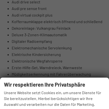
Audi drive select
Audi pre sense front
Audi virtual cockpit plus
Kofferraumklappe elektrisch öffnend und schließend
Dekoreinlage: Vulkangrau Feinlack
Deluxe 3-Zonen-Klimaautomatik
Digitaler Radioempfang
Elektromechanische Servolenkung
Elektrische Kindersicherung
Elektronische Wegfahrsperre
Erste-Hilfe-Set, Warndreieck, Warnweste
Müdigkeitserkennung mit Fahrerüberwachung
Kopfstützen vorne
Wir respektieren Ihre Privatsphäre
Glänzende Zierleisten
Unsere Website setzt Cookies ein, um unsere Dienste für
Scheinwerfer mit LED-Technologie
Sie bereitzustellen. Hierbei berücksichtigen wir Ihre
Scheinwerfer-Vorbereitung für weitere Funktionen
Auswahl und verarbeiten nur die Daten für Marketing,
Functions on Demand Vorbereitung