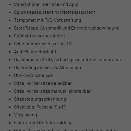
Smartphone Interface und Appli
Spurhalteassistent mit Notfallassistent
Tempomat mit FoD-Vorbereitung
Start/Stopp-Automatik und Energierückgewinnung
Fußmatten vorne/hinten
Scheibenbremsen vorne, 16"
Audi Phone Box light
Dachhimmel: Stoff, farblich passend zum Innenraum
Dachreling eloxiertes Aluminium
USB-C-Anschlüsse
Sitze: Vordersitze beheizbar
Sitze: Vordersitze manuell einstellbar
Sitzbelegungserkennung
Sitzbezug: Passage Stoff
Verglasung
Fahrer- und Beifahrerairbag
Grüne Wärmeschutzverglasung seitlich und hinten