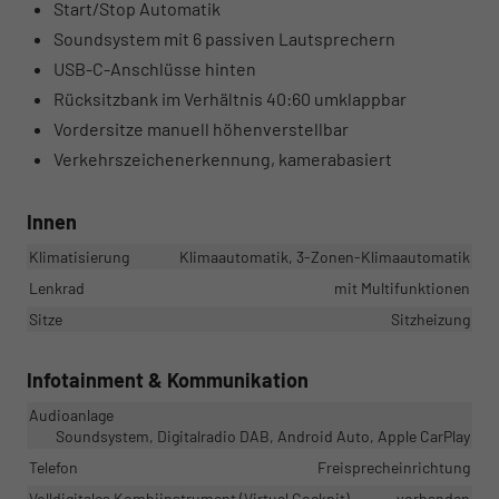
Start/Stop Automatik
Soundsystem mit 6 passiven Lautsprechern
USB-C-Anschlüsse hinten
Rücksitzbank im Verhältnis 40:60 umklappbar
Vordersitze manuell höhenverstellbar
Verkehrszeichenerkennung, kamerabasiert
Innen
Klimatisierung
Klimaautomatik, 3-Zonen-Klimaautomatik
Lenkrad
mit Multifunktionen
Sitze
Sitzheizung
Infotainment & Kommunikation
Audioanlage
Soundsystem, Digitalradio DAB, Android Auto, Apple CarPlay
Telefon
Freisprecheinrichtung
Volldigitales Kombiinstrument (Virtual Cockpit)
vorhanden