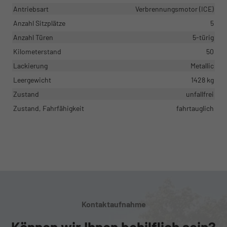
Antriebsart
Verbrennungsmotor (ICE)
Anzahl Sitzplätze
5
Anzahl Türen
5-türig
Kilometerstand
50
Lackierung
Metallic
Leergewicht
1428 kg
Zustand
unfallfrei
Zustand, Fahrfähigkeit
fahrtauglich
Kontaktaufnahme
Können wir Ihnen behilflich sein?