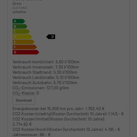
50 km
ZUSTAND
unfallfrei
Verbrauch kombiniert:
5,60 l/100km
Verbrauch Innenstadt:
7,30 l/100km
Verbrauch Stadtrand:
5,30 l/100km
Verbrauch Landstraße:
5,10 l/100km
Verbrauch Autobahn:
5,70 l/100km
CO
-Emissionen:
127,00 g/km
2
CO
-Klasse:
D
2
Download
Energiekosten bei 15.000 km pro Jahr:
1.352,40 €
CO2 Kosten (niedrig)
:
1.143,- €
(Kosten Durchschnitt 10 Jahre)
CO2 Kosten (mittel)
:
(Kosten Durchschnitt 10 Jahre)
2.714,62 €
CO2 Kosten (hoch)
:
4.191,- €
(Kosten Durchschnitt 10 Jahre)
Jahressteuer:
66,- €