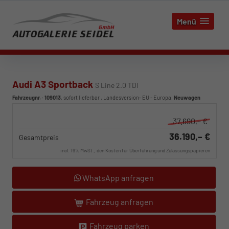
Menü
Audi A3 Sportback
S Line 2.0 TDI
Fahrzeugnr.
:
109013
,
sofort lieferbar
, Landesversion: EU - Europa,
Neuwagen
37.690,– €
36.190,– €
Gesamtpreis
incl. 19% MwSt., den Kosten für Überführung und Zulassungspapieren
WhatsApp anfragen
Fahrzeug anfragen
Fahrzeug parken