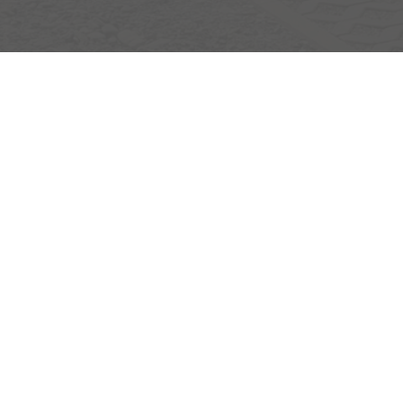
Egerlandstrasse 42
84513 Töging am Inn
Öffnungszeiten
Montag bis Samstag
nur nach telefonischer Vereinbarung
Rufen Sie an