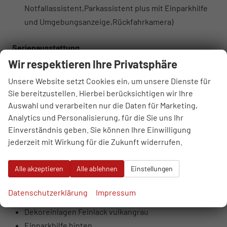
Notfallassistent,Parkassistent plus mit Einparkhilfe
und Umgebungsanzeige,Rückfahrkamera)
Serienausstattung
Sonstiges
Wir respektieren Ihre Privatsphäre
7-Gang-Automatikgetriebe
Unsere Website setzt Cookies ein, um unsere Dienste für
Ambiente-Beleuchtungspaket
Sie bereitzustellen. Hierbei berücksichtigen wir Ihre
Audi connect Notruf & Service
Auswahl und verarbeiten nur die Daten für Marketing,
MMI Radio plus mit MMI touch
Analytics und Personalisierung, für die Sie uns Ihr
Einverständnis geben. Sie können Ihre Einwilligung
Audi Phone Box light
jederzeit mit Wirkung für die Zukunft widerrufen.
Audi pre sense front
Audi virtuelles Cockpit
Alle akzeptieren
Alle ablehnen
Einstellungen
Bordliteratur auf Deutsch
DAB+ Radioempfang
Datenschutzerklärung
Impressum
Digitale Instrumententafel
Dekoreinlagen Feinlack vulkangrau
Einparkhilfe hinten