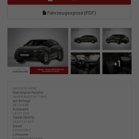
Fahrzeugexposé (PDF)
+1
AUSSENFARBE
Distriktgrün Metallic
INNENAUSSTATTUNG
auf Anfrage
GETRIEBE
Automatik
LEISTUNG
110 kW (150 PS)
KRAFTSTOFF
Diesel
KATEGORIE
Limousine
KILOMETERSTAND