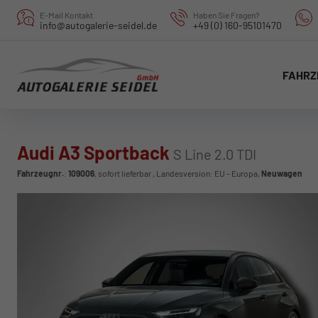
E-Mail Kontakt
Haben Sie Fragen?
info@autogalerie-seidel.de
+49 (0) 160-95101470
FAHRZ
Audi A3 Sportback
S Line 2.0 TDI
Fahrzeugnr.
:
109006
,
sofort lieferbar
, Landesversion: EU - Europa,
Neuwagen