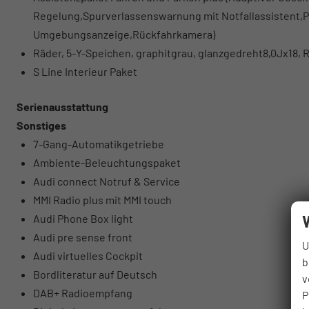
Regelung,Spurverlassenswarnung mit Notfallassistent,Pa
Umgebungsanzeige,Rückfahrkamera)
Räder, 5-Y-Speichen, graphitgrau, glanzgedreht8,0Jx18, 
S Line Interieur Paket
Serienausstattung
Sonstiges
7-Gang-Automatikgetriebe
Ambiente-Beleuchtungspaket
Audi connect Notruf & Service
MMI Radio plus mit MMI touch
Audi Phone Box light
Audi pre sense front
U
Audi virtuelles Cockpit
b
Bordliteratur auf Deutsch
v
DAB+ Radioempfang
P