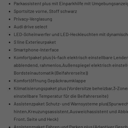
Parkassistent plus mit Einparkhilfe mit Umgebungsanzei
Sportsitze vorne, Stoff schwarz
Privacy-Verglasung
Audi drive select
LED-Scheinwerfer und LED-Heckleuchten mit dynamische
S line Exterieurpaket
Smartphone-Interface
Komfortpaket plus (4-fach elektrisch einstellbare Lende
abblendend, rahmenlos,Außenspiegel elektrisch einstell
Bordsteinautomatik (Beifahrerseite))
Komfortöffnung Gepäckraumklappe
Klimatisierungspaket plus (Vordersitze beheizbar,3-Zo
einstellbare Temperatur für die Beifahrerseite)
Assistenzpaket Schutz- und Warnsysteme plus(Spurwec
hinten,Kreuzungsassistent,Ausweichassistent und Abbie
Front, Seite und Heck)
Assistenzpaket Fahren und Parken plus (Adaptiver Geschw