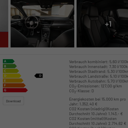
+1
Verbrauch kombiniert:
5,60 l/100
Verbrauch Innenstadt:
7,30 l/100
Verbrauch Stadtrand:
5,30 l/100k
Verbrauch Landstraße:
5,10 l/100
Verbrauch Autobahn:
5,70 l/100k
CO
-Emissionen:
127,00 g/km
2
CO
-Klasse:
D
2
Energiekosten bei 15.000 km pro
Download
Jahr:
1.352,40 €
CO2 Kosten (niedrig)
(Kosten
:
1.143,- €
Durchschnitt 10 Jahre)
CO2 Kosten (mittel)
(Kosten
:
2.714,62 €
Durchschnitt 10 Jahre)