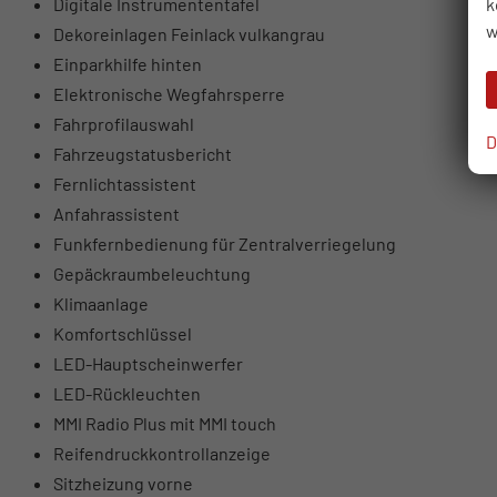
k
Digitale Instrumententafel
w
Dekoreinlagen Feinlack vulkangrau
Einparkhilfe hinten
Elektronische Wegfahrsperre
Fahrprofilauswahl
D
Fahrzeugstatusbericht
Fernlichtassistent
Anfahrassistent
Funkfernbedienung für Zentralverriegelung
Gepäckraumbeleuchtung
Klimaanlage
Komfortschlüssel
LED-Hauptscheinwerfer
LED-Rückleuchten
MMI Radio Plus mit MMI touch
Reifendruckkontrollanzeige
Sitzheizung vorne