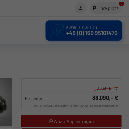
0
Parkplatz
RUFEN SIE UNS AN!
+49 (0) 160 95101470
39.590,– €
38.090,– €
Gesamtpreis
incl. 19% MwSt., den Kosten für Überführung und Zulassungspapieren
WhatsApp anfragen