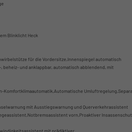
ge
m Blinklicht Heck
nwirbelstütze für die Vordersitze,Innenspiegel automatisch
-, beheiz- und anklappbar, automatisch abblendend, mit
nen-Komfortklimaautomatik,Automatische Umluftregelung,Separ
hselwarnung mit Ausstiegswarnung und Querverkehrassistent
geassistent,Notbremsassistent vorn,Proaktiver Insassenschut
indigkeitsassistent mit prädiktiver