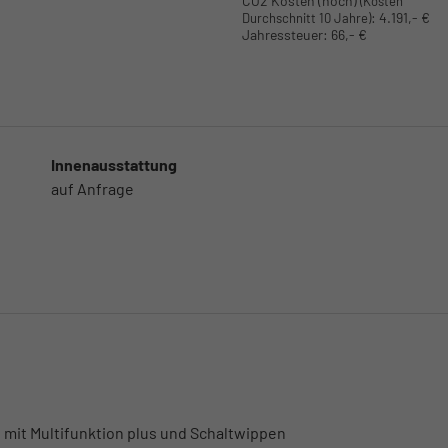
CO2 Kosten (hoch)
(Kosten
:
4.191,- €
Durchschnitt 10 Jahre)
Jahressteuer:
66,- €
Innenausstattung
auf Anfrage
 mit Multifunktion plus und Schaltwippen