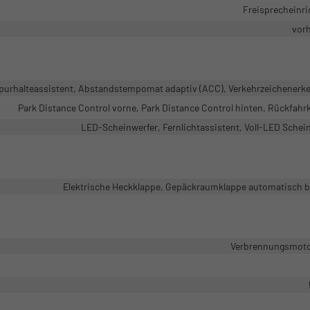
Freisprecheinr
vor
purhalteassistent, Abstandstempomat adaptiv (ACC), Verkehrzeichenerk
Park Distance Control vorne, Park Distance Control hinten, Rückfah
LED-Scheinwerfer, Fernlichtassistent, Voll-LED Schei
Elektrische Heckklappe, Gepäckraumklappe automatisch b
Verbrennungsmotor