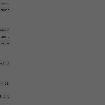
ichtung
handen
ennung
rkamera
nwerfer
etätigt
 (ICE)
5
5-türig
50