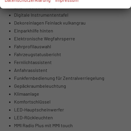
DAB+ Radioempfang
Digitale Instrumententafel
Dekoreinlagen Feinlack vulkangrau
Einparkhilfe hinten
Elektronische Wegfahrsperre
Fahrprofilauswahl
Fahrzeugstatusbericht
Fernlichtassistent
Anfahrassistent
Funkfernbedienung für Zentralverriegelung
Gepäckraumbeleuchtung
Klimaanlage
Komfortschlüssel
LED-Hauptscheinwerfer
LED-Rückleuchten
MMI Radio Plus mit MMI touch