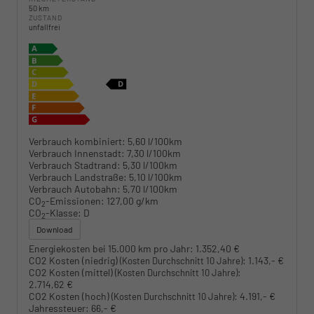
50 km
ZUSTAND
unfallfrei
Verbrauch kombiniert:
5,60 l/100km
Verbrauch Innenstadt:
7,30 l/100km
Verbrauch Stadtrand:
5,30 l/100km
Verbrauch Landstraße:
5,10 l/100km
Verbrauch Autobahn:
5,70 l/100km
CO
-Emissionen:
127,00 g/km
2
CO
-Klasse:
D
2
Download
Energiekosten bei 15.000 km pro Jahr:
1.352,40 €
CO2 Kosten (niedrig)
:
1.143,- €
(Kosten Durchschnitt 10 Jahre)
CO2 Kosten (mittel)
:
(Kosten Durchschnitt 10 Jahre)
2.714,62 €
CO2 Kosten (hoch)
:
4.191,- €
(Kosten Durchschnitt 10 Jahre)
Jahressteuer:
66,- €