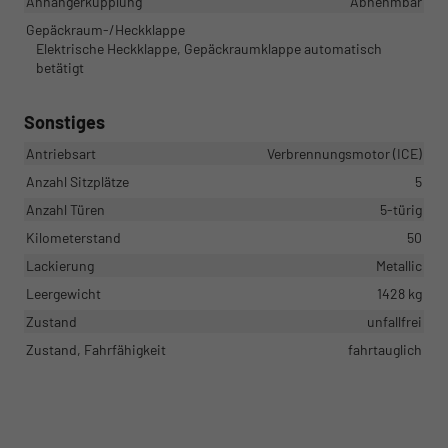
Anhängerkupplung
Abnehmbar
Gepäckraum-/Heckklappe
Elektrische Heckklappe, Gepäckraumklappe automatisch
betätigt
Sonstiges
Antriebsart
Verbrennungsmotor (ICE)
Anzahl Sitzplätze
5
Anzahl Türen
5-türig
Kilometerstand
50
Lackierung
Metallic
Leergewicht
1428 kg
Zustand
unfallfrei
Zustand, Fahrfähigkeit
fahrtauglich