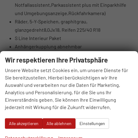
Notfallassistent,Parkassistent plus mit Einparkhilfe
und Umgebungsanzeige,Rückfahrkamera)
Räder, 5-Y-Speichen, graphitgrau,
glanzgedreht8,0Jx18, Reifen 225/40 R18
S Line Interieur Paket
Anhängerkupplung abnehmbar
Wir respektieren Ihre Privatsphäre
Serienausstattung
Unsere Website setzt Cookies ein, um unsere Dienste für
Sonstiges
Sie bereitzustellen. Hierbei berücksichtigen wir Ihre
7-Gang-Automatikgetriebe
Auswahl und verarbeiten nur die Daten für Marketing,
Ambiente-Beleuchtungspaket
Analytics und Personalisierung, für die Sie uns Ihr
Audi connect Notruf & Service
Einverständnis geben. Sie können Ihre Einwilligung
MMI Radio plus mit MMI touch
jederzeit mit Wirkung für die Zukunft widerrufen.
Audi Phone Box light
Audi pre sense front
Alle akzeptieren
Alle ablehnen
Einstellungen
Audi virtuelles Cockpit
Bordliteratur auf Deutsch
Datenschutzerklärung
Impressum