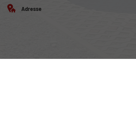
Adresse
Egerlandstrasse 42
84513 Töging am Inn
Öffnungszeiten