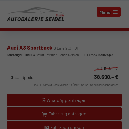
Menü
Audi A3 Sportback
S Line 2.0 TDI
Fahrzeugnr.
:
109003
,
sofort lieferbar
, Landesversion: EU - Europa,
Neuwagen
40.190,– €
38.690,– €
Gesamtpreis
incl. 19% MwSt., den Kosten für Überführung und Zulassungspapieren
WhatsApp anfragen
Fahrzeug anfragen
Fahrzeug parken