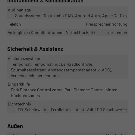
Infotainment & Kommunikation
Audioanlage
Soundsystem, Digitalradio DAB, Android Auto, Apple CarPlay
Telefon
Freisprecheinrichtung
Volldigitales Kombiinstrument (Virtual Cockpit)
vorhanden
Sicherheit & Assistenz
Assistenzsysteme
Tempomat, Tempomat mit Lenkradkontrolle,
Spurhalteassistent, Abstandstempomat adaptiv (ACC),
Verkehrzeichenerkennung
Einparkhilfe
Park Distance Control vorne, Park Distance Control hinten,
Rückfahrkamera
Lichttechnik
LED-Scheinwerfer, Fernlichtassistent, Voll-LED Scheinwerfer
Außen