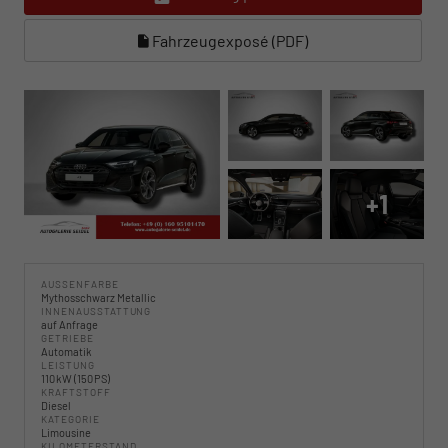
Fahrzeugexposé (PDF)
+1
AUSSENFARBE
Mythosschwarz Metallic
INNENAUSSTATTUNG
auf Anfrage
GETRIEBE
Automatik
LEISTUNG
110 kW (150 PS)
KRAFTSTOFF
Diesel
KATEGORIE
Limousine
KILOMETERSTAND