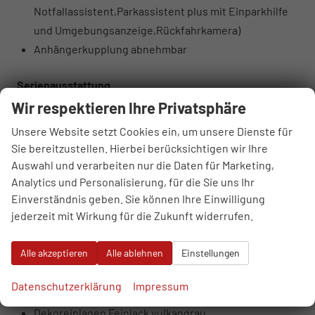
Notfallassistent,Parkassistent plus mit Einparkhilfe
und Umgebungsanzeige,Rückfahrkamera)
Anhängerkupplung abnehmbar
Serienausstattung
Sonstiges
Wir respektieren Ihre Privatsphäre
7-Gang-Automatikgetriebe
Unsere Website setzt Cookies ein, um unsere Dienste für
Ambiente-Beleuchtungspaket
Sie bereitzustellen. Hierbei berücksichtigen wir Ihre
Audi connect Notruf & Service
Auswahl und verarbeiten nur die Daten für Marketing,
MMI Radio plus mit MMI touch
Analytics und Personalisierung, für die Sie uns Ihr
Audi Phone Box light
Einverständnis geben. Sie können Ihre Einwilligung
jederzeit mit Wirkung für die Zukunft widerrufen.
Audi pre sense front
Audi virtuelles Cockpit
Alle akzeptieren
Alle ablehnen
Einstellungen
Bordliteratur auf Deutsch
DAB+ Radioempfang
Datenschutzerklärung
Impressum
Digitale Instrumententafel
Dekoreinlagen Feinlack vulkangrau