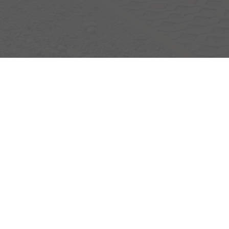
Egerlandstrasse 42
84513 Töging am Inn
Öffnungszeiten
Montag bis Samstag
nur nach telefonischer Vereinbarung