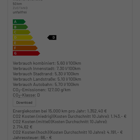
50 km
ZUSTAND
unfallfrei
Verbrauch kombiniert:
5,60 l/100km
Verbrauch Innenstadt:
7,30 l/100km
Verbrauch Stadtrand:
5,30 l/100km
Verbrauch Landstraße:
5,10 l/100km
Verbrauch Autobahn:
5,70 l/100km
CO
-Emissionen:
127,00 g/km
2
CO
-Klasse:
D
2
Download
Energiekosten bei 15.000 km pro Jahr:
1.352,40 €
CO2 Kosten (niedrig)
:
1.143,- €
(Kosten Durchschnitt 10 Jahre)
CO2 Kosten (mittel)
:
(Kosten Durchschnitt 10 Jahre)
2.714,62 €
CO2 Kosten (hoch)
:
4.191,- €
(Kosten Durchschnitt 10 Jahre)
Jahressteuer:
66,- €