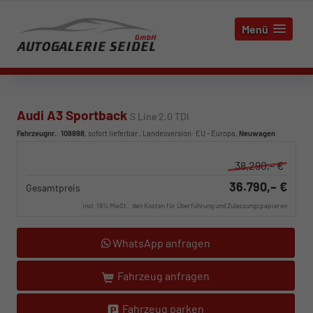
Menü
Audi A3 Sportback
S Line 2.0 TDI
Fahrzeugnr.
:
108898
,
sofort lieferbar
, Landesversion: EU - Europa,
Neuwagen
38.290,– €
36.790,– €
Gesamtpreis
incl. 19% MwSt., den Kosten für Überführung und Zulassungspapieren
WhatsApp anfragen
Fahrzeug anfragen
Fahrzeug parken