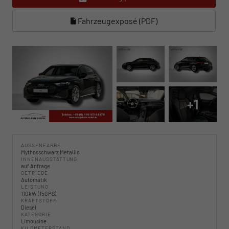
Fahrzeugexposé (PDF)
+1
AUSSENFARBE
Mythosschwarz Metallic
INNENAUSSTATTUNG
auf Anfrage
GETRIEBE
Automatik
LEISTUNG
110 kW (150 PS)
KRAFTSTOFF
Diesel
KATEGORIE
Limousine
KILOMETERSTAND