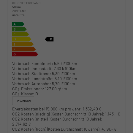
KILOMETERSTAND
50 km
ZUSTAND
unfallfrei
Verbrauch kombiniert:
5,60 l/100km
Verbrauch Innenstadt:
7,30 l/100km
Verbrauch Stadtrand:
5,30 l/100km
Verbrauch Landstraße:
5,10 l/100km
Verbrauch Autobahn:
5,70 l/100km
CO
-Emissionen:
127,00 g/km
2
CO
-Klasse:
D
2
Download
Energiekosten bei 15.000 km pro Jahr:
1.352,40 €
CO2 Kosten (niedrig)
:
1.143,- €
(Kosten Durchschnitt 10 Jahre)
CO2 Kosten (mittel)
:
(Kosten Durchschnitt 10 Jahre)
2.714,62 €
CO2 Kosten (hoch)
:
4.191,- €
(Kosten Durchschnitt 10 Jahre)