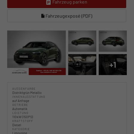
Fahrzeug parken
Fahrzeugexposé (PDF)
+1
AUSSENFARBE
Distriktgrün Metallic
INNENAUSSTATTUNG
auf Anfrage
GETRIEBE
Automatik
LEISTUNG
110 kW (150 PS)
KRAFTSTOFF
Diesel
KATEGORIE
Limousine