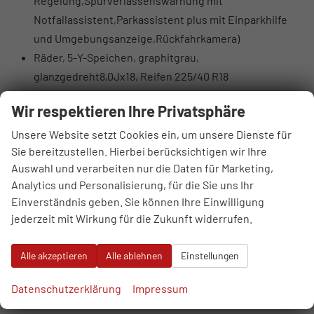
Regelung,Spurverlassenswarnung mit
Notfallassistent,Parkassistent plus mit Einparkhilfe
und Umgebungsanzeige,Rückfahrkamera)
Räder, 5-Y-Speichen, graphitgrau,
glanzgedreht8,0Jx18, Reifen 225/40 R18
Wir respektieren Ihre Privatsphäre
Serienausstattung
Sonstiges
Unsere Website setzt Cookies ein, um unsere Dienste für
7-Gang-Automatikgetriebe
Sie bereitzustellen. Hierbei berücksichtigen wir Ihre
Auswahl und verarbeiten nur die Daten für Marketing,
Ambiente-Beleuchtungspaket
Analytics und Personalisierung, für die Sie uns Ihr
Audi connect Notruf & Service
Einverständnis geben. Sie können Ihre Einwilligung
MMI Radio plus mit MMI touch
jederzeit mit Wirkung für die Zukunft widerrufen.
Audi Phone Box light
Audi pre sense front
Alle akzeptieren
Alle ablehnen
Einstellungen
Audi virtuelles Cockpit
Bordliteratur auf Deutsch
Datenschutzerklärung
Impressum
DAB+ Radioempfang