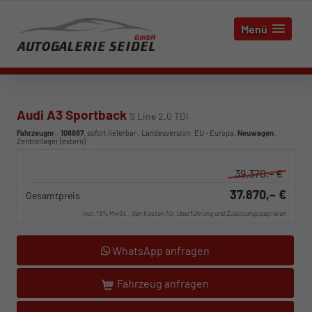
Menü
Audi A3 Sportback
S Line 2.0 TDI
Fahrzeugnr.
:
108887
,
sofort lieferbar
, Landesversion: EU - Europa,
Neuwagen
,
Zentrallager (extern)
39.370,– €
37.870,– €
Gesamtpreis
incl. 19% MwSt., den Kosten für Überführung und Zulassungspapieren
WhatsApp anfragen
Fahrzeug anfragen