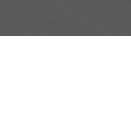
Egerlandstrasse 42
84513 Töging am Inn
Öffnungszeiten
Montag bis Samstag