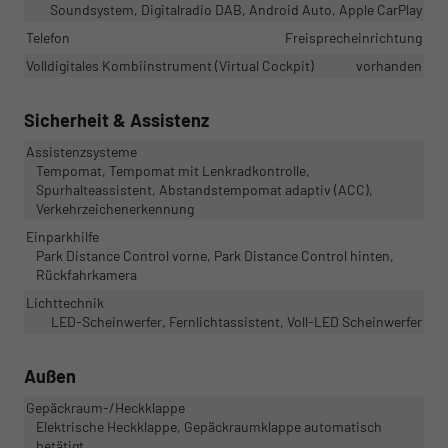
Soundsystem, Digitalradio DAB, Android Auto, Apple CarPlay
Telefon
Freisprecheinrichtung
Volldigitales Kombiinstrument (Virtual Cockpit)
vorhanden
Sicherheit & Assistenz
Assistenzsysteme
Tempomat, Tempomat mit Lenkradkontrolle,
Spurhalteassistent, Abstandstempomat adaptiv (ACC),
Verkehrzeichenerkennung
Einparkhilfe
Park Distance Control vorne, Park Distance Control hinten,
Rückfahrkamera
Lichttechnik
LED-Scheinwerfer, Fernlichtassistent, Voll-LED Scheinwerfer
Außen
Gepäckraum-/Heckklappe
Elektrische Heckklappe, Gepäckraumklappe automatisch
betätigt