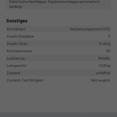
Elektrische Heckklappe, Gepäckraumklappe automatisch
betätigt
Sonstiges
Antriebsart
Verbrennungsmotor (ICE)
Anzahl Sitzplätze
5
Anzahl Türen
5-türig
Kilometerstand
50
Lackierung
Metallic
Leergewicht
1428 kg
Zustand
unfallfrei
Zustand, Fahrfähigkeit
fahrtauglich