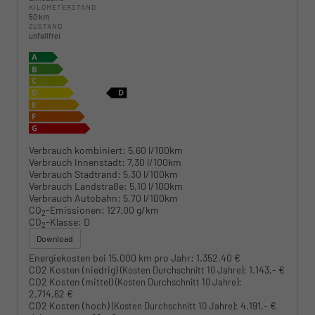
KILOMETERSTAND
50 km
ZUSTAND
unfallfrei
Verbrauch kombiniert:
5,60 l/100km
Verbrauch Innenstadt:
7,30 l/100km
Verbrauch Stadtrand:
5,30 l/100km
Verbrauch Landstraße:
5,10 l/100km
Verbrauch Autobahn:
5,70 l/100km
CO
-Emissionen:
127,00 g/km
2
CO
-Klasse:
D
2
Download
Energiekosten bei 15.000 km pro Jahr:
1.352,40 €
CO2 Kosten (niedrig)
:
1.143,- €
(Kosten Durchschnitt 10 Jahre)
CO2 Kosten (mittel)
:
(Kosten Durchschnitt 10 Jahre)
2.714,62 €
CO2 Kosten (hoch)
:
4.191,- €
(Kosten Durchschnitt 10 Jahre)