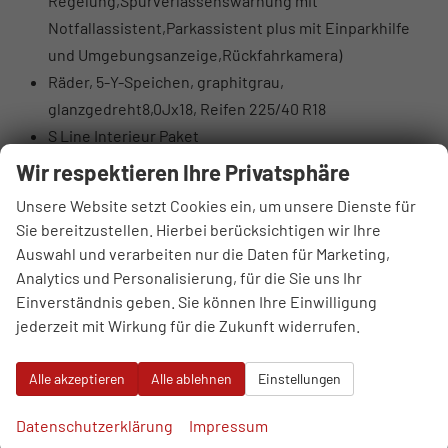
Regelung,Spurverlassenswarnung mit
Notfallassistent,Parkassistent plus mit Einparkhilfe
und Umgebungsanzeige,Rückfahrkamera)
Räder, 5-Y-Speichen, graphitgrau,
glanzgedreht8,0Jx18, Reifen 225/40 R18
S Line Interieur Paket
Wir respektieren Ihre Privatsphäre
Serienausstattung
Unsere Website setzt Cookies ein, um unsere Dienste für
Sonstiges
Sie bereitzustellen. Hierbei berücksichtigen wir Ihre
7-Gang-Automatikgetriebe
Auswahl und verarbeiten nur die Daten für Marketing,
Ambiente-Beleuchtungspaket
Analytics und Personalisierung, für die Sie uns Ihr
Audi connect Notruf & Service
Einverständnis geben. Sie können Ihre Einwilligung
MMI Radio plus mit MMI touch
jederzeit mit Wirkung für die Zukunft widerrufen.
Audi Phone Box light
Audi pre sense front
Alle akzeptieren
Alle ablehnen
Einstellungen
Audi virtuelles Cockpit
Datenschutzerklärung
Impressum
Bordliteratur auf Deutsch