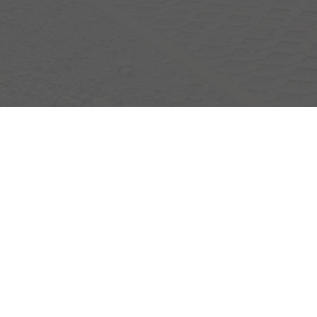
Egerlandstrasse 42
84513 Töging am Inn
Öffnungszeiten