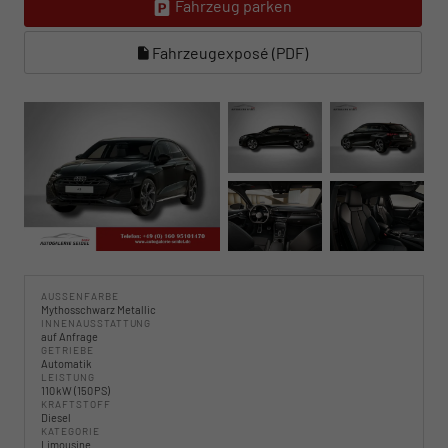
Fahrzeug parken
Fahrzeugexposé (PDF)
AUSSENFARBE
Mythosschwarz Metallic
INNENAUSSTATTUNG
auf Anfrage
GETRIEBE
Automatik
LEISTUNG
110 kW (150 PS)
KRAFTSTOFF
Diesel
KATEGORIE
Limousine