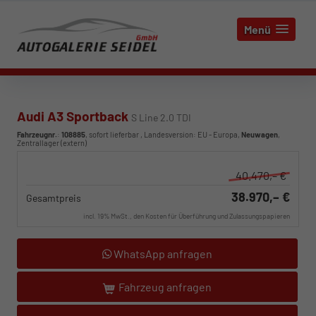
Menü
Audi A3 Sportback
S Line 2.0 TDI
Fahrzeugnr.
:
108885
,
sofort lieferbar
, Landesversion: EU - Europa,
Neuwagen
,
Zentrallager (extern)
40.470,– €
38.970,– €
Gesamtpreis
incl. 19% MwSt., den Kosten für Überführung und Zulassungspapieren
WhatsApp anfragen
Fahrzeug anfragen