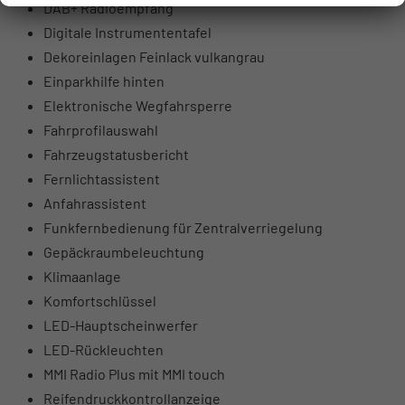
DAB+ Radioempfang
Digitale Instrumententafel
Dekoreinlagen Feinlack vulkangrau
Einparkhilfe hinten
Elektronische Wegfahrsperre
Fahrprofilauswahl
Fahrzeugstatusbericht
Fernlichtassistent
Anfahrassistent
Funkfernbedienung für Zentralverriegelung
Gepäckraumbeleuchtung
Klimaanlage
Komfortschlüssel
LED-Hauptscheinwerfer
LED-Rückleuchten
MMI Radio Plus mit MMI touch
Reifendruckkontrollanzeige