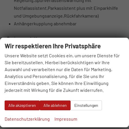
Regelung,Spurverlassenswarnung mit
Notfallassistent,Parkassistent plus mit Einparkhilfe
und Umgebungsanzeige,Rückfahrkamera)
Anhängerkupplung abnehmbar
Serienausstattung
Wir respektieren Ihre Privatsphäre
Sonstiges
7-Gang-Automatikgetriebe
Unsere Website setzt Cookies ein, um unsere Dienste für
Ambiente-Beleuchtungspaket
Sie bereitzustellen. Hierbei berücksichtigen wir Ihre
Audi connect Notruf & Service
Auswahl und verarbeiten nur die Daten für Marketing,
Analytics und Personalisierung, für die Sie uns Ihr
MMI Radio plus mit MMI touch
Einverständnis geben. Sie können Ihre Einwilligung
Audi Phone Box light
jederzeit mit Wirkung für die Zukunft widerrufen.
Audi pre sense front
Audi virtuelles Cockpit
Alle akzeptieren
Alle ablehnen
Einstellungen
Bordliteratur auf Deutsch
DAB+ Radioempfang
Datenschutzerklärung
Impressum
Digitale Instrumententafel