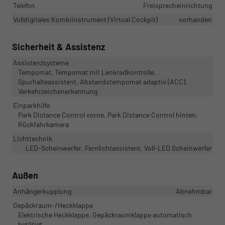
Telefon
Freisprecheinrichtung
Volldigitales Kombiinstrument (Virtual Cockpit)
vorhanden
Sicherheit & Assistenz
Assistenzsysteme
Tempomat, Tempomat mit Lenkradkontrolle,
Spurhalteassistent, Abstandstempomat adaptiv (ACC),
Verkehrzeichenerkennung
Einparkhilfe
Park Distance Control vorne, Park Distance Control hinten,
Rückfahrkamera
Lichttechnik
LED-Scheinwerfer, Fernlichtassistent, Voll-LED Scheinwerfer
Außen
Anhängerkupplung
Abnehmbar
Gepäckraum-/Heckklappe
Elektrische Heckklappe, Gepäckraumklappe automatisch
betätigt