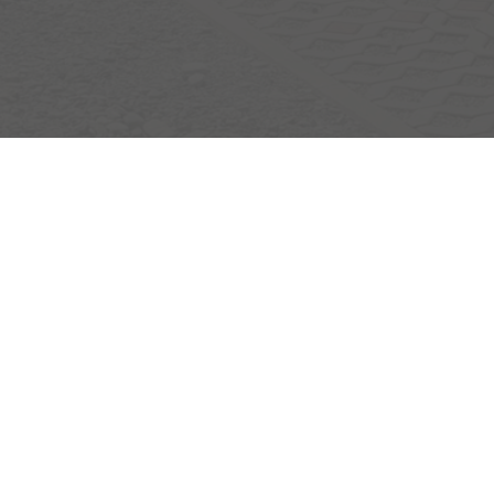
Egerlandstrasse 42
84513 Töging am Inn
Öffnungszeiten
Montag bis Samstag