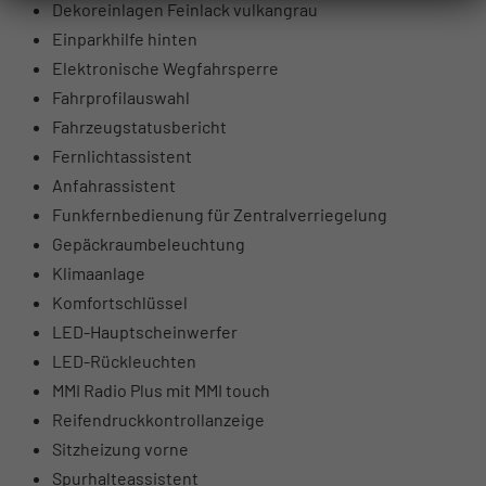
Dekoreinlagen Feinlack vulkangrau
Einparkhilfe hinten
Elektronische Wegfahrsperre
Fahrprofilauswahl
Fahrzeugstatusbericht
Fernlichtassistent
Anfahrassistent
Funkfernbedienung für Zentralverriegelung
Gepäckraumbeleuchtung
Klimaanlage
Komfortschlüssel
LED-Hauptscheinwerfer
LED-Rückleuchten
MMI Radio Plus mit MMI touch
Reifendruckkontrollanzeige
Sitzheizung vorne
Spurhalteassistent