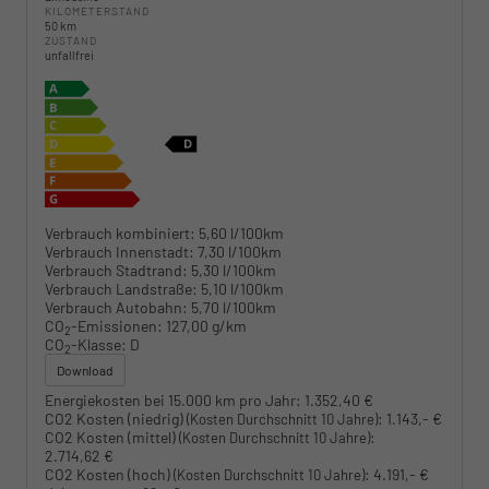
KILOMETERSTAND
50 km
ZUSTAND
unfallfrei
Verbrauch kombiniert:
5,60 l/100km
Verbrauch Innenstadt:
7,30 l/100km
Verbrauch Stadtrand:
5,30 l/100km
Verbrauch Landstraße:
5,10 l/100km
Verbrauch Autobahn:
5,70 l/100km
CO
-Emissionen:
127,00 g/km
2
CO
-Klasse:
D
2
Download
Energiekosten bei 15.000 km pro Jahr:
1.352,40 €
CO2 Kosten (niedrig)
:
1.143,- €
(Kosten Durchschnitt 10 Jahre)
CO2 Kosten (mittel)
:
(Kosten Durchschnitt 10 Jahre)
2.714,62 €
CO2 Kosten (hoch)
:
4.191,- €
(Kosten Durchschnitt 10 Jahre)