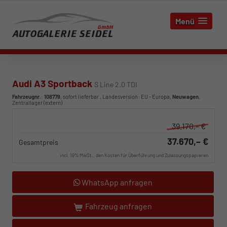
Menü
Audi A3 Sportback
S Line 2.0 TDI
Fahrzeugnr.
:
108779
,
sofort lieferbar
, Landesversion: EU - Europa,
Neuwagen
,
Zentrallager (extern)
39.170,– €
37.670,– €
Gesamtpreis
incl. 19% MwSt., den Kosten für Überführung und Zulassungspapieren
WhatsApp anfragen
Fahrzeug anfragen