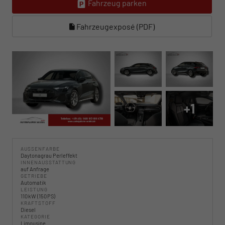
Fahrzeug parken
Fahrzeugexposé (PDF)
+1
AUSSENFARBE
Daytonagrau Perleffekt
INNENAUSSTATTUNG
auf Anfrage
GETRIEBE
Automatik
LEISTUNG
110 kW (150 PS)
KRAFTSTOFF
Diesel
KATEGORIE
Limousine