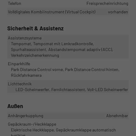
Telefon
Freisprecheinrichtung
Volldigitales Kombiinstrument (Virtual Cockpit)
vorhanden
Sicherheit & Assistenz
Assistenzsysteme
Tempomat, Tempomat mit Lenkradkontrolle,
Spurhalteassistent, Abstandstempomat adaptiv (ACC),
Verkehrzeichenerkennung
Einparkhilfe
Park Distance Control vorne, Park Distance Control hinten,
Rückfahrkamera
Lichttechnik
LED-Scheinwerfer, Fernlichtassistent, Voll-LED Scheinwerfer
Außen
Anhängerkupplung
Abnehmbar
Gepäckraum-/Heckklappe
Elektrische Heckklappe, Gepäckraumklappe automatisch
betätigt