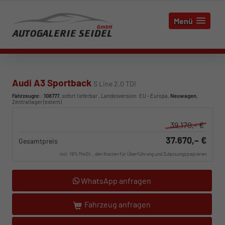
Menü
Audi A3 Sportback
S Line 2.0 TDI
Fahrzeugnr.
:
108777
,
sofort lieferbar
, Landesversion: EU - Europa,
Neuwagen
,
Zentrallager (extern)
39.170,– €
37.670,– €
Gesamtpreis
incl. 19% MwSt., den Kosten für Überführung und Zulassungspapieren
WhatsApp anfragen
Fahrzeug anfragen