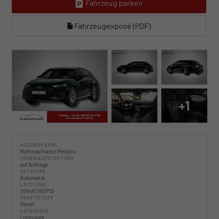
Fahrzeug parken
Fahrzeugexposé (PDF)
+1
AUSSENFARBE
Mythosschwarz Metallic
INNENAUSSTATTUNG
auf Anfrage
GETRIEBE
Automatik
LEISTUNG
110 kW (150 PS)
KRAFTSTOFF
Diesel
KATEGORIE
Limousine