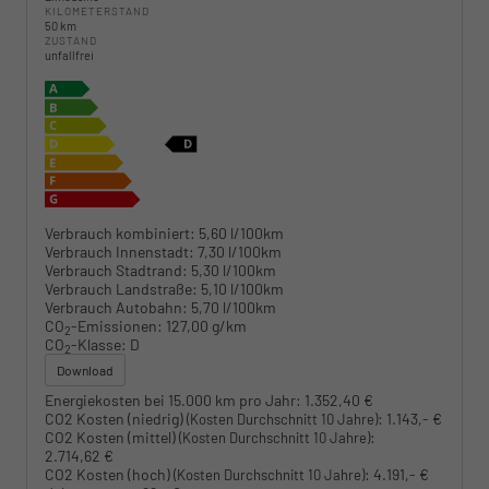
KILOMETERSTAND
50 km
ZUSTAND
unfallfrei
Verbrauch kombiniert:
5,60 l/100km
Verbrauch Innenstadt:
7,30 l/100km
Verbrauch Stadtrand:
5,30 l/100km
Verbrauch Landstraße:
5,10 l/100km
Verbrauch Autobahn:
5,70 l/100km
CO
-Emissionen:
127,00 g/km
2
CO
-Klasse:
D
2
Download
Energiekosten bei 15.000 km pro Jahr:
1.352,40 €
CO2 Kosten (niedrig)
:
1.143,- €
(Kosten Durchschnitt 10 Jahre)
CO2 Kosten (mittel)
:
(Kosten Durchschnitt 10 Jahre)
2.714,62 €
CO2 Kosten (hoch)
:
4.191,- €
(Kosten Durchschnitt 10 Jahre)