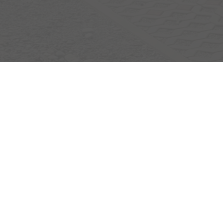
Egerlandstrasse 42
84513 Töging am Inn
Öffnungszeiten
Montag bis Samstag