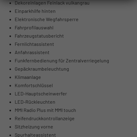
Dekoreinlagen Feinlack vulkangrau
Einparkhilfe hinten
Elektronische Wegfahrsperre
Fahrprofilauswahl
Fahrzeugstatusbericht
Fernlichtassistent
Anfahrassistent
Funkfernbedienung für Zentralverriegelung
Gepäckraumbeleuchtung
Klimaanlage
Komfortschlüssel
LED-Hauptscheinwerfer
LED-Rückleuchten
MMI Radio Plus mit MMI touch
Reifendruckkontrollanzeige
Sitzheizung vorne
Spurhalteassistent