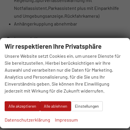
Regelung,Spurverlassenswarnung mit
Notfallassistent,Parkassistent plus mit Einparkhilfe
und Umgebungsanzeige,Rückfahrkamera)
Anhängerkupplung abnehmbar
Serienausstattung
Wir respektieren Ihre Privatsphäre
Sonstiges
7-Gang-Automatikgetriebe
Unsere Website setzt Cookies ein, um unsere Dienste für
Ambiente-Beleuchtungspaket
Sie bereitzustellen. Hierbei berücksichtigen wir Ihre
Audi connect Notruf & Service
Auswahl und verarbeiten nur die Daten für Marketing,
Analytics und Personalisierung, für die Sie uns Ihr
MMI Radio plus mit MMI touch
Einverständnis geben. Sie können Ihre Einwilligung
Audi Phone Box light
jederzeit mit Wirkung für die Zukunft widerrufen.
Audi pre sense front
Audi virtuelles Cockpit
Alle akzeptieren
Alle ablehnen
Einstellungen
Bordliteratur auf Deutsch
DAB+ Radioempfang
Datenschutzerklärung
Impressum
Digitale Instrumententafel