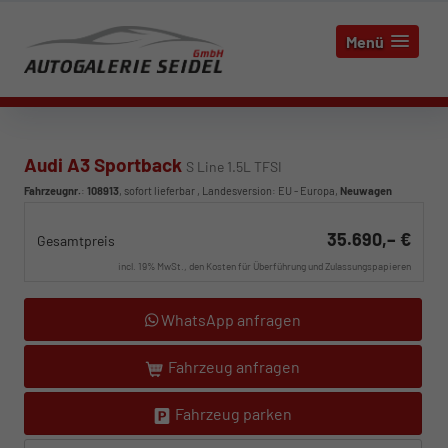
Menü
Audi A3 Sportback
S Line 1.5L TFSI
Fahrzeugnr.
:
108913
,
sofort lieferbar
, Landesversion: EU - Europa,
Neuwagen
35.690,– €
Gesamtpreis
incl. 19% MwSt., den Kosten für Überführung und Zulassungspapieren
WhatsApp anfragen
Fahrzeug anfragen
Fahrzeug parken