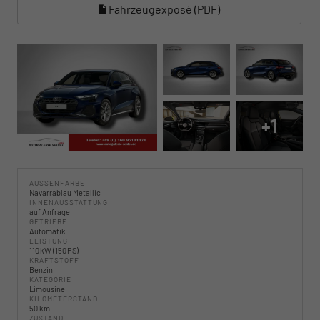
Fahrzeugexposé (PDF)
+1
AUSSENFARBE
Navarrablau Metallic
INNENAUSSTATTUNG
auf Anfrage
GETRIEBE
Automatik
LEISTUNG
110 kW (150 PS)
KRAFTSTOFF
Benzin
KATEGORIE
Limousine
KILOMETERSTAND
50 km
ZUSTAND