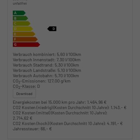
unfallfrei
Verbrauch kombiniert:
5,60 l/100km
Verbrauch Innenstadt:
7,30 l/100km
Verbrauch Stadtrand:
5,30 l/100km
Verbrauch Landstraße:
5,10 l/100km
Verbrauch Autobahn:
5,70 l/100km
CO
-Emissionen:
127,00 g/km
2
CO
-Klasse:
D
2
Download
Energiekosten bei 15.000 km pro Jahr:
1.464,96 €
CO2 Kosten (niedrig)
:
1.143,- €
(Kosten Durchschnitt 10 Jahre)
CO2 Kosten (mittel)
:
(Kosten Durchschnitt 10 Jahre)
2.714,62 €
CO2 Kosten (hoch)
:
4.191,- €
(Kosten Durchschnitt 10 Jahre)
Jahressteuer:
66,- €