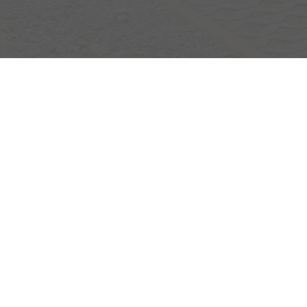
Egerlandstrasse 42
84513 Töging am Inn
Öffnungszeiten
Montag bis Samstag
nur nach telefonischer Vereinbarung