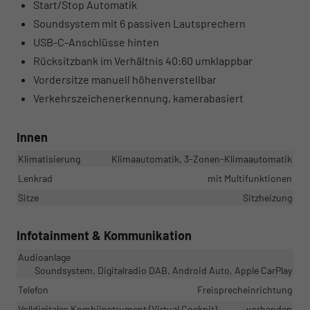
Start/Stop Automatik
Soundsystem mit 6 passiven Lautsprechern
USB-C-Anschlüsse hinten
Rücksitzbank im Verhältnis 40:60 umklappbar
Vordersitze manuell höhenverstellbar
Verkehrszeichenerkennung, kamerabasiert
Innen
Klimatisierung
Klimaautomatik, 3-Zonen-Klimaautomatik
Lenkrad
mit Multifunktionen
Sitze
Sitzheizung
Infotainment & Kommunikation
Audioanlage
Soundsystem, Digitalradio DAB, Android Auto, Apple CarPlay
Telefon
Freisprecheinrichtung
Volldigitales Kombiinstrument (Virtual Cockpit)
vorhanden