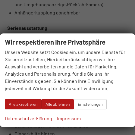
und Umgebungsanzeige,Rückfahrkamera)
Anhängerkupplung abnehmbar
Serienausstattung
Sonstiges
Wir respektieren Ihre Privatsphäre
7-Gang-Automatikgetriebe
Unsere Website setzt Cookies ein, um unsere Dienste für
Ambiente-Beleuchtungspaket
Sie bereitzustellen. Hierbei berücksichtigen wir Ihre
Audi connect Notruf & Service
Auswahl und verarbeiten nur die Daten für Marketing,
MMI Radio plus mit MMI touch
Analytics und Personalisierung, für die Sie uns Ihr
Audi Phone Box light
Einverständnis geben. Sie können Ihre Einwilligung
Audi pre sense front
jederzeit mit Wirkung für die Zukunft widerrufen.
Audi virtuelles Cockpit
Bordliteratur auf Deutsch
Alle akzeptieren
Alle ablehnen
Einstellungen
DAB+ Radioempfang
Digitale Instrumententafel
Datenschutzerklärung
Impressum
Dekoreinlagen Feinlack vulkangrau
Einparkhilfe hinten