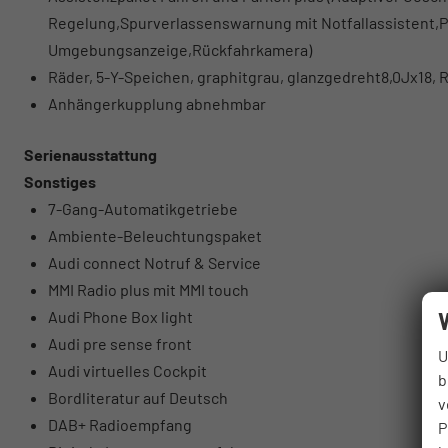
Regelung,Spurverlassenswarnung mit Notfallassistent,Pa
Umgebungsanzeige,Rückfahrkamera)
Räder, 5-Y-Speichen, graphitgrau, glanzgedreht8,0Jx18, 
Anhängerkupplung abnehmbar
Serienausstattung
Sonstiges
7-Gang-Automatikgetriebe
Ambiente-Beleuchtungspaket
Audi connect Notruf & Service
MMI Radio plus mit MMI touch
Audi Phone Box light
Audi pre sense front
U
Audi virtuelles Cockpit
b
Bordliteratur auf Deutsch
v
DAB+ Radioempfang
P