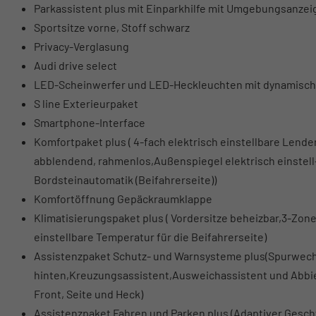
Parkassistent plus mit Einparkhilfe mit Umgebungsanzei
Sportsitze vorne, Stoff schwarz
Privacy-Verglasung
Audi drive select
LED-Scheinwerfer und LED-Heckleuchten mit dynamische
S line Exterieurpaket
Smartphone-Interface
Komfortpaket plus ( 4-fach elektrisch einstellbare Lend
abblendend, rahmenlos,Außenspiegel elektrisch einstell
Bordsteinautomatik (Beifahrerseite))
Komfortöffnung Gepäckraumklappe
Klimatisierungspaket plus ( Vordersitze beheizbar,3-Z
einstellbare Temperatur für die Beifahrerseite)
Assistenzpaket Schutz- und Warnsysteme plus(Spurwec
hinten,Kreuzungsassistent,Ausweichassistent und Abbie
Front, Seite und Heck)
Assistenzpaket Fahren und Parken plus (Adaptiver Geschw