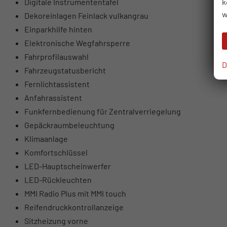
k
Digitale Instrumententafel
w
Dekoreinlagen Feinlack vulkangrau
Einparkhilfe hinten
Elektronische Wegfahrsperre
Fahrprofilauswahl
D
Fahrzeugstatusbericht
Fernlichtassistent
Anfahrassistent
Funkfernbedienung für Zentralverriegelung
Gepäckraumbeleuchtung
Klimaanlage
Komfortschlüssel
LED-Hauptscheinwerfer
LED-Rückleuchten
MMI Radio Plus mit MMI touch
Reifendruckkontrollanzeige
Sitzheizung vorne