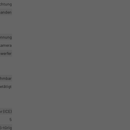
ichtung
handen
ennung
rkamera
nwerfer
hmbar
etätigt
 (ICE)
5
5-türig