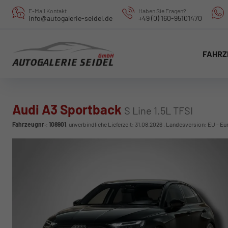
E-Mail Kontakt
Haben Sie Fragen?
info@autogalerie-seidel.de
+49 (0) 160-95101470
FAHRZ
Audi A3 Sportback
S Line 1.5L TFSI
Fahrzeugnr.
:
108901
, unverbindliche Lieferzeit:
31.08.2026
, Landesversion: EU - Eu