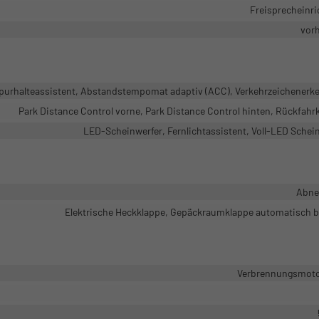
Freisprecheinr
vor
purhalteassistent, Abstandstempomat adaptiv (ACC), Verkehrzeichenerk
Park Distance Control vorne, Park Distance Control hinten, Rückfah
LED-Scheinwerfer, Fernlichtassistent, Voll-LED Schei
Abne
Elektrische Heckklappe, Gepäckraumklappe automatisch b
Verbrennungsmotor