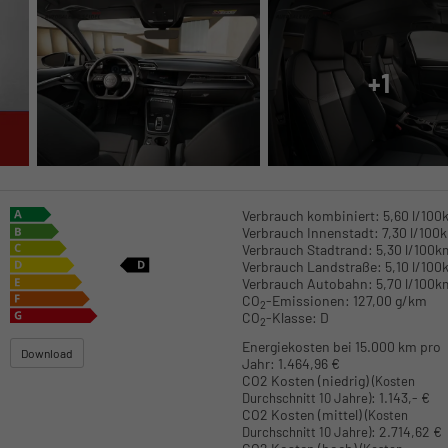
+1
Verbrauch kombiniert:
5,60 l/100
Verbrauch Innenstadt:
7,30 l/100
Verbrauch Stadtrand:
5,30 l/100k
Verbrauch Landstraße:
5,10 l/100
Verbrauch Autobahn:
5,70 l/100k
CO
-Emissionen:
127,00 g/km
2
CO
-Klasse:
D
2
Energiekosten bei 15.000 km pro
Download
Jahr:
1.464,96 €
CO2 Kosten (niedrig)
(Kosten
:
1.143,- €
Durchschnitt 10 Jahre)
CO2 Kosten (mittel)
(Kosten
:
2.714,62 €
Durchschnitt 10 Jahre)