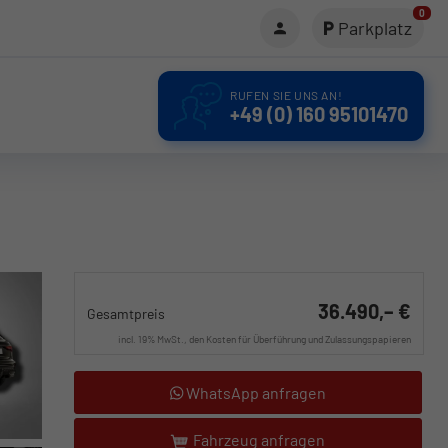
0
Parkplatz
RUFEN SIE UNS AN!
+49 (0) 160 95101470
36.490,– €
Gesamtpreis
incl. 19% MwSt., den Kosten für Überführung und Zulassungspapieren
WhatsApp anfragen
Fahrzeug anfragen