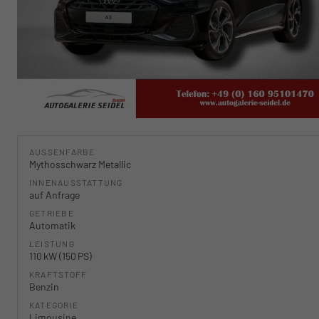
AUSSENFARBE
Mythosschwarz Metallic
INNENAUSSTATTUNG
auf Anfrage
GETRIEBE
Automatik
LEISTUNG
110 kW (150 PS)
KRAFTSTOFF
Benzin
KATEGORIE
Limousine