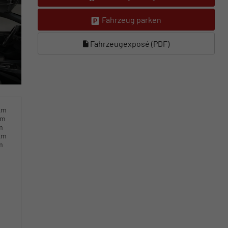
Fahrzeug parken
Fahrzeugexposé (PDF)
km
km
m
km
m