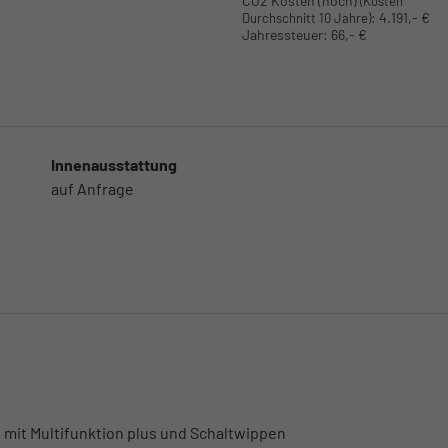
CO2 Kosten (hoch)
(Kosten
:
4.191,- €
Durchschnitt 10 Jahre)
Jahressteuer:
66,- €
Innenausstattung
auf Anfrage
 mit Multifunktion plus und Schaltwippen