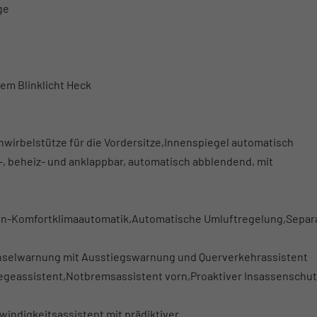
ge
m Blinklicht Heck
enwirbelstütze für die Vordersitze,Innenspiegel automatisch
-, beheiz- und anklappbar, automatisch abblendend, mit
onen-Komfortklimaautomatik,Automatische Umluftregelung,Separ
hselwarnung mit Ausstiegswarnung und Querverkehrassistent
geassistent,Notbremsassistent vorn,Proaktiver Insassenschut
indigkeitsassistent mit prädiktiver