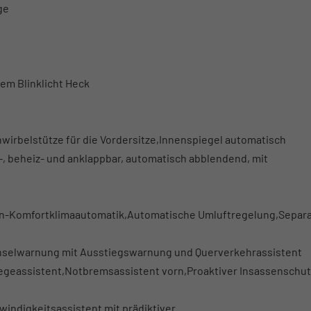
ge
m Blinklicht Heck
nwirbelstütze für die Vordersitze,Innenspiegel automatisch
-, beheiz- und anklappbar, automatisch abblendend, mit
nen-Komfortklimaautomatik,Automatische Umluftregelung,Separ
hselwarnung mit Ausstiegswarnung und Querverkehrassistent
geassistent,Notbremsassistent vorn,Proaktiver Insassenschut
indigkeitsassistent mit prädiktiver