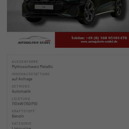
AUSSENFARBE
Mythosschwarz Metallic
INNENAUSSTATTUNG
auf Anfrage
GETRIEBE
Automatik
LEISTUNG
110 kW (150 PS)
KRAFTSTOFF
Benzin
KATEGORIE
Limousine