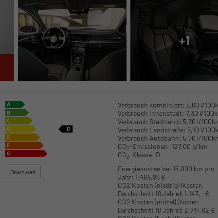
+1
Verbrauch kombiniert:
5,60 l/100
Verbrauch Innenstadt:
7,30 l/100
Verbrauch Stadtrand:
5,30 l/100k
Verbrauch Landstraße:
5,10 l/100
Verbrauch Autobahn:
5,70 l/100k
CO
-Emissionen:
127,00 g/km
2
CO
-Klasse:
D
2
Energiekosten bei 15.000 km pro
Download
Jahr:
1.464,96 €
CO2 Kosten (niedrig)
(Kosten
:
1.143,- €
Durchschnitt 10 Jahre)
CO2 Kosten (mittel)
(Kosten
:
2.714,62 €
Durchschnitt 10 Jahre)