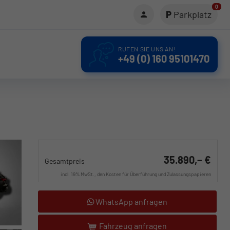
0
Parkplatz
RUFEN SIE UNS AN!
+49 (0) 160 95101470
35.890,– €
Gesamtpreis
incl. 19% MwSt., den Kosten für Überführung und Zulassungspapieren
WhatsApp anfragen
Fahrzeug anfragen