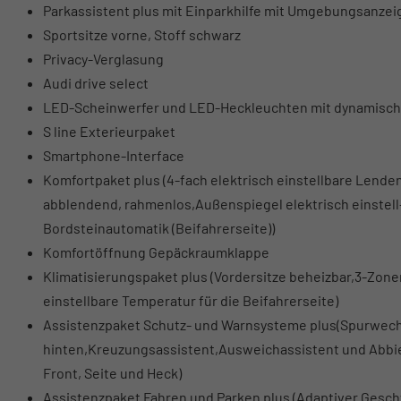
Parkassistent plus mit Einparkhilfe mit Umgebungsanzei
Sportsitze vorne, Stoff schwarz
Privacy-Verglasung
Audi drive select
LED-Scheinwerfer und LED-Heckleuchten mit dynamische
S line Exterieurpaket
Smartphone-Interface
Komfortpaket plus (4-fach elektrisch einstellbare Lende
abblendend, rahmenlos,Außenspiegel elektrisch einstell
Bordsteinautomatik (Beifahrerseite))
Komfortöffnung Gepäckraumklappe
Klimatisierungspaket plus (Vordersitze beheizbar,3-Zo
einstellbare Temperatur für die Beifahrerseite)
Assistenzpaket Schutz- und Warnsysteme plus(Spurwec
hinten,Kreuzungsassistent,Ausweichassistent und Abbie
Front, Seite und Heck)
Assistenzpaket Fahren und Parken plus (Adaptiver Geschw