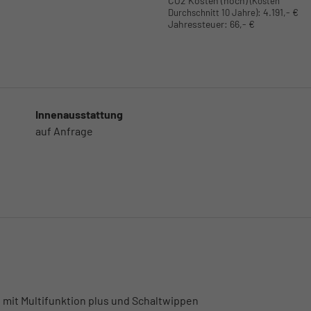
CO2 Kosten (hoch)
(Kosten
:
4.191,- €
Durchschnitt 10 Jahre)
Jahressteuer:
66,- €
Innenausstattung
auf Anfrage
 mit Multifunktion plus und Schaltwippen