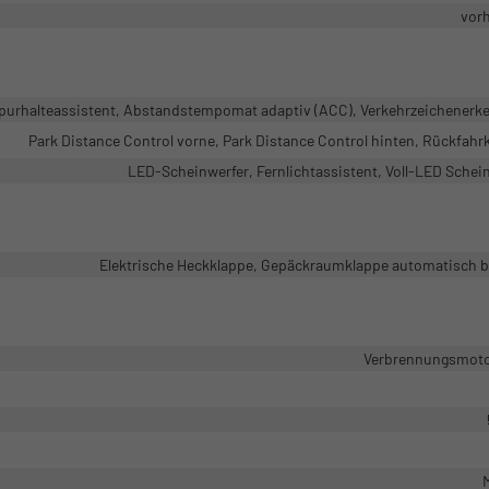
vor
purhalteassistent, Abstandstempomat adaptiv (ACC), Verkehrzeichenerk
Park Distance Control vorne, Park Distance Control hinten, Rückfah
LED-Scheinwerfer, Fernlichtassistent, Voll-LED Schei
Elektrische Heckklappe, Gepäckraumklappe automatisch b
Verbrennungsmotor
M