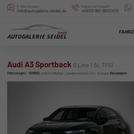
E-Mail Kontakt
Haben Sie Fragen?
info@autogalerie-seidel.de
+49 (0) 160-95101470
FAHRZ
Audi A3 Sportback
S Line 1.5L TFSI
Fahrzeugnr.
:
108905
,
sofort lieferbar
, Landesversion: EU - Europa,
Neuwagen