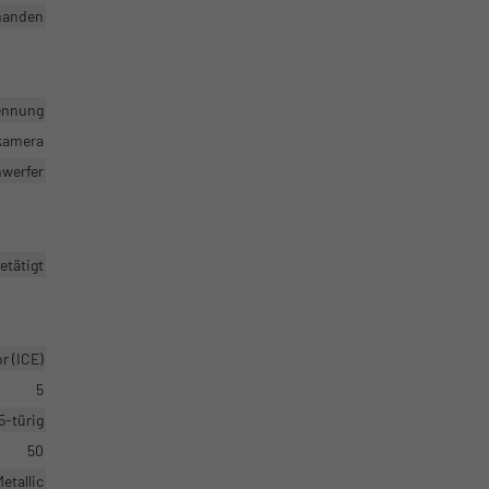
handen
ennung
rkamera
nwerfer
etätigt
 (ICE)
5
5-türig
50
etallic