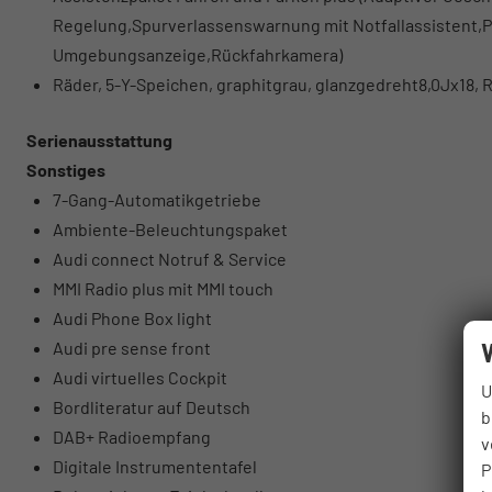
Regelung,Spurverlassenswarnung mit Notfallassistent,Pa
Umgebungsanzeige,Rückfahrkamera)
Räder, 5-Y-Speichen, graphitgrau, glanzgedreht8,0Jx18, 
Serienausstattung
Sonstiges
7-Gang-Automatikgetriebe
Ambiente-Beleuchtungspaket
Audi connect Notruf & Service
MMI Radio plus mit MMI touch
Audi Phone Box light
Audi pre sense front
Audi virtuelles Cockpit
U
Bordliteratur auf Deutsch
b
DAB+ Radioempfang
v
Digitale Instrumententafel
P