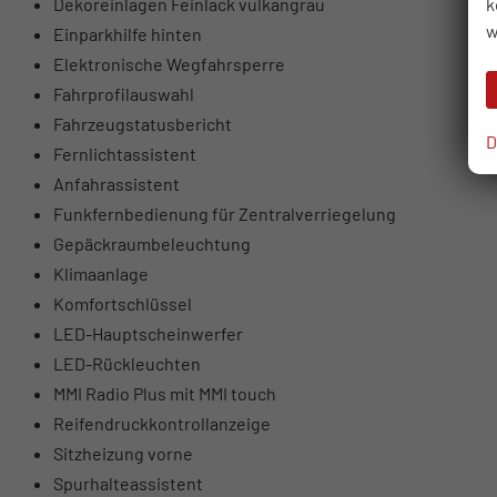
k
Dekoreinlagen Feinlack vulkangrau
w
Einparkhilfe hinten
Elektronische Wegfahrsperre
Fahrprofilauswahl
Fahrzeugstatusbericht
D
Fernlichtassistent
Anfahrassistent
Funkfernbedienung für Zentralverriegelung
Gepäckraumbeleuchtung
Klimaanlage
Komfortschlüssel
LED-Hauptscheinwerfer
LED-Rückleuchten
MMI Radio Plus mit MMI touch
Reifendruckkontrollanzeige
Sitzheizung vorne
Spurhalteassistent