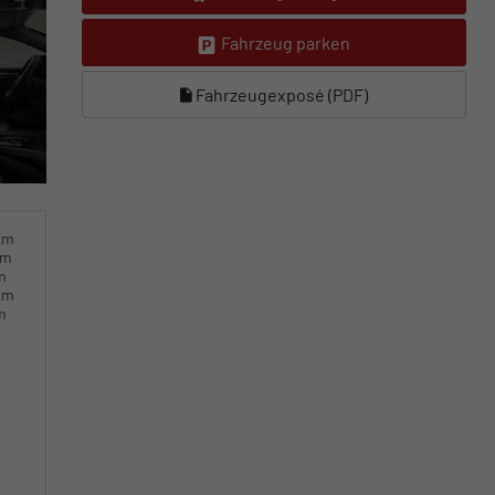
Fahrzeug parken
Fahrzeugexposé (PDF)
km
km
m
km
m