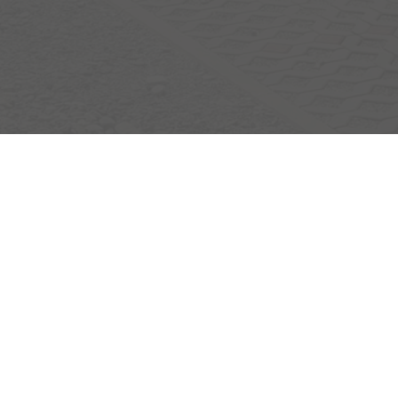
Egerlandstrasse 42
84513 Töging am Inn
Öffnungszeiten