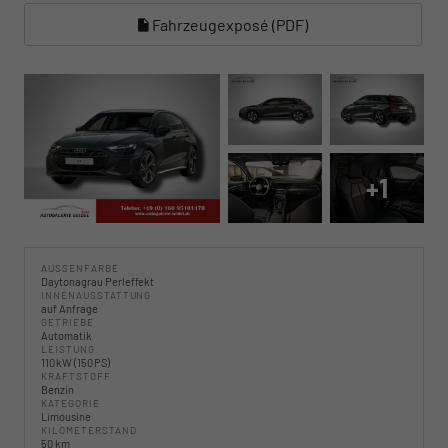
Fahrzeugexposé (PDF)
+1
AUSSENFARBE
Daytonagrau Perleffekt
INNENAUSSTATTUNG
auf Anfrage
GETRIEBE
Automatik
LEISTUNG
110 kW (150 PS)
KRAFTSTOFF
Benzin
KATEGORIE
Limousine
KILOMETERSTAND
50 km