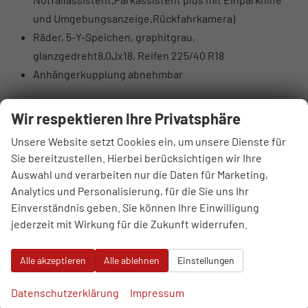
und Umgebungsanzeige,Rückfahrkamera)
Räder, 5-Y-Speichen, graphitgrau,
glanzgedreht8,0Jx18, Reifen 225/40 R18
Anhängerkupplung abnehmbar
Serienausstattung
Wir respektieren Ihre Privatsphäre
Sonstiges
Unsere Website setzt Cookies ein, um unsere Dienste für
7-Gang-Automatikgetriebe
Sie bereitzustellen. Hierbei berücksichtigen wir Ihre
Ambiente-Beleuchtungspaket
Auswahl und verarbeiten nur die Daten für Marketing,
Audi connect Notruf & Service
Analytics und Personalisierung, für die Sie uns Ihr
MMI Radio plus mit MMI touch
Einverständnis geben. Sie können Ihre Einwilligung
Audi Phone Box light
jederzeit mit Wirkung für die Zukunft widerrufen.
Audi pre sense front
Audi virtuelles Cockpit
Alle akzeptieren
Alle ablehnen
Einstellungen
Bordliteratur auf Deutsch
Datenschutzerklärung
Impressum
DAB+ Radioempfang