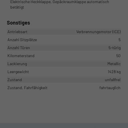
Elektrische Heckklappe, Gepäckraumklappe automatisch
betätigt
Sonstiges
Antriebsart
Verbrennungsmotor (ICE)
Anzahl Sitzplätze
5
Anzahl Türen
5-türig
Kilometerstand
50
Lackierung
Metallic
Leergewicht
1428 kg
Zustand
unfallfrei
Zustand, Fahrfähigkeit
fahrtauglich