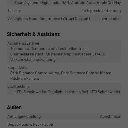
Soundsystem, Digitalradio DAB, Android Auto, Apple CarPlay
Telefon
Freisprecheinrichtung
Volldigitales Kombiinstrument (Virtual Cockpit)
vorhanden
Sicherheit & Assistenz
Assistenzsysteme
Tempomat, Tempomat mit Lenkradkontrolle,
Spurhalteassistent, Abstandstempomat adaptiv (ACC),
Verkehrzeichenerkennung
Einparkhilfe
Park Distance Control vorne, Park Distance Control hinten,
Rückfahrkamera
Lichttechnik
LED-Scheinwerfer, Fernlichtassistent, Voll-LED Scheinwerfer
Außen
Anhängerkupplung
Abnehmbar
Gepäckraum-/Heckklappe