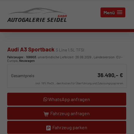
Menü
Audi A3 Sportback
S Line 1.5L TFSI
Fahrzeugnr.
:
108903
, unverbindliche Lieferzeit:
26.09.2026
, Landesversion: EU -
Europa,
Neuwagen
36.490,– €
Gesamtpreis
incl. 19% MwSt., den Kosten für Überführung und Zulassungspapieren
WhatsApp anfragen
Fahrzeug anfragen
Fahrzeug parken