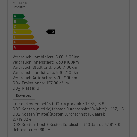
ZUSTAND
unfallfrei
Verbrauch kombiniert:
5,60 l/100km
Verbrauch Innenstadt:
7,30 l/100km
Verbrauch Stadtrand:
5,30 l/100km
Verbrauch Landstraße:
5,10 l/100km
Verbrauch Autobahn:
5,70 l/100km
CO
-Emissionen:
127,00 g/km
2
CO
-Klasse:
D
2
Download
Energiekosten bei 15.000 km pro Jahr:
1.464,96 €
CO2 Kosten (niedrig)
:
1.143,- €
(Kosten Durchschnitt 10 Jahre)
CO2 Kosten (mittel)
:
(Kosten Durchschnitt 10 Jahre)
2.714,62 €
CO2 Kosten (hoch)
:
4.191,- €
(Kosten Durchschnitt 10 Jahre)
Jahressteuer:
66,- €