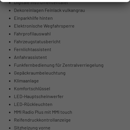
Digitale Instrumententafel
Dekoreinlagen Feinlack vulkangrau
Einparkhilfe hinten
Elektronische Wegfahrsperre
Fahrprofilauswahl
Fahrzeugstatusbericht
Fernlichtassistent
Anfahrassistent
Funkfernbedienung für Zentralverriegelung
Gepäckraumbeleuchtung
Klimaanlage
Komfortschlüssel
LED-Hauptscheinwerfer
LED-Rückleuchten
MMI Radio Plus mit MMI touch
Reifendruckkontrollanzeige
Sitzheizung vorne