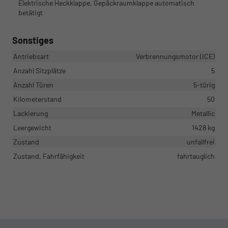
Elektrische Heckklappe, Gepäckraumklappe automatisch
betätigt
Sonstiges
Antriebsart
Verbrennungsmotor (ICE)
Anzahl Sitzplätze
5
Anzahl Türen
5-türig
Kilometerstand
50
Lackierung
Metallic
Leergewicht
1428 kg
Zustand
unfallfrei
Zustand, Fahrfähigkeit
fahrtauglich