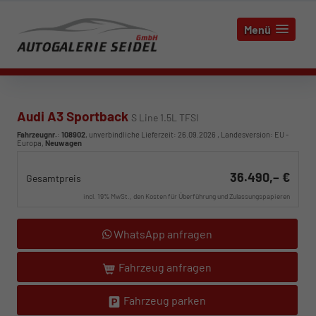
Menü
Audi A3 Sportback
S Line 1.5L TFSI
Fahrzeugnr.
:
108902
, unverbindliche Lieferzeit:
26.09.2026
, Landesversion: EU -
Europa,
Neuwagen
36.490,– €
Gesamtpreis
incl. 19% MwSt., den Kosten für Überführung und Zulassungspapieren
WhatsApp anfragen
Fahrzeug anfragen
Fahrzeug parken