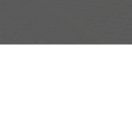
Egerlandstrasse 42
84513 Töging am Inn
Öffnungszeiten