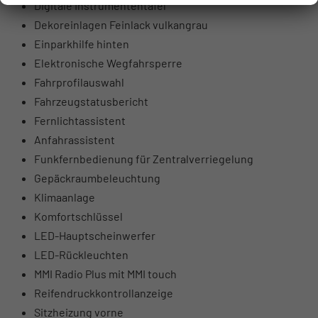
Digitale Instrumententafel
Dekoreinlagen Feinlack vulkangrau
Einparkhilfe hinten
Elektronische Wegfahrsperre
Fahrprofilauswahl
Fahrzeugstatusbericht
Fernlichtassistent
Anfahrassistent
Funkfernbedienung für Zentralverriegelung
Gepäckraumbeleuchtung
Klimaanlage
Komfortschlüssel
LED-Hauptscheinwerfer
LED-Rückleuchten
MMI Radio Plus mit MMI touch
Reifendruckkontrollanzeige
Sitzheizung vorne