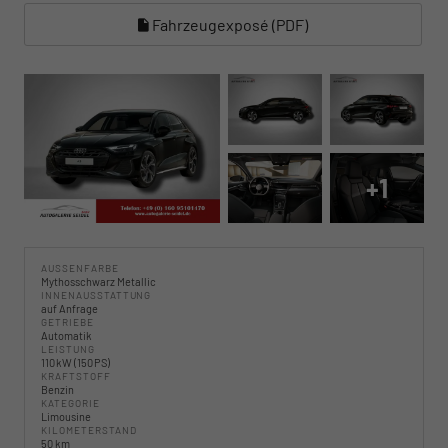
Fahrzeugexposé (PDF)
+1
AUSSENFARBE
Mythosschwarz Metallic
INNENAUSSTATTUNG
auf Anfrage
GETRIEBE
Automatik
LEISTUNG
110 kW (150 PS)
KRAFTSTOFF
Benzin
KATEGORIE
Limousine
KILOMETERSTAND
50 km