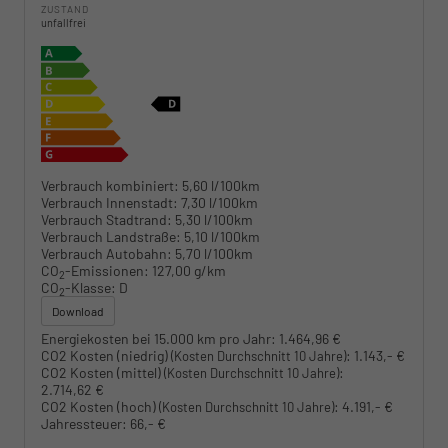
ZUSTAND
unfallfrei
Verbrauch kombiniert:
5,60 l/100km
Verbrauch Innenstadt:
7,30 l/100km
Verbrauch Stadtrand:
5,30 l/100km
Verbrauch Landstraße:
5,10 l/100km
Verbrauch Autobahn:
5,70 l/100km
CO
-Emissionen:
127,00 g/km
2
CO
-Klasse:
D
2
Download
Energiekosten bei 15.000 km pro Jahr:
1.464,96 €
CO2 Kosten (niedrig)
:
1.143,- €
(Kosten Durchschnitt 10 Jahre)
CO2 Kosten (mittel)
:
(Kosten Durchschnitt 10 Jahre)
2.714,62 €
CO2 Kosten (hoch)
:
4.191,- €
(Kosten Durchschnitt 10 Jahre)
Jahressteuer:
66,- €