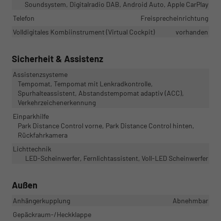
Soundsystem, Digitalradio DAB, Android Auto, Apple CarPlay
Telefon
Freisprecheinrichtung
Volldigitales Kombiinstrument (Virtual Cockpit)
vorhanden
Sicherheit & Assistenz
Assistenzsysteme
Tempomat, Tempomat mit Lenkradkontrolle,
Spurhalteassistent, Abstandstempomat adaptiv (ACC),
Verkehrzeichenerkennung
Einparkhilfe
Park Distance Control vorne, Park Distance Control hinten,
Rückfahrkamera
Lichttechnik
LED-Scheinwerfer, Fernlichtassistent, Voll-LED Scheinwerfer
Außen
Anhängerkupplung
Abnehmbar
Gepäckraum-/Heckklappe