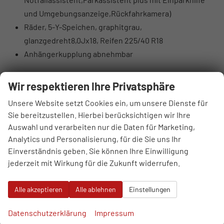
und Umgebungsanzeige,Rückfahrkamera)
Räder, 5-Y-Speichen, graphitgrau,
glanzgedreht8,0Jx18, Reifen 225/40 R18
Anhängerkupplung abnehmbar
Serienausstattung
Wir respektieren Ihre Privatsphäre
Sonstiges
Unsere Website setzt Cookies ein, um unsere Dienste für
7-Gang-Automatikgetriebe
Sie bereitzustellen. Hierbei berücksichtigen wir Ihre
Ambiente-Beleuchtungspaket
Auswahl und verarbeiten nur die Daten für Marketing,
Audi connect Notruf & Service
Analytics und Personalisierung, für die Sie uns Ihr
MMI Radio plus mit MMI touch
Einverständnis geben. Sie können Ihre Einwilligung
Audi Phone Box light
jederzeit mit Wirkung für die Zukunft widerrufen.
Audi pre sense front
Audi virtuelles Cockpit
Alle akzeptieren
Alle ablehnen
Einstellungen
Bordliteratur auf Deutsch
Datenschutzerklärung
Impressum
DAB+ Radioempfang