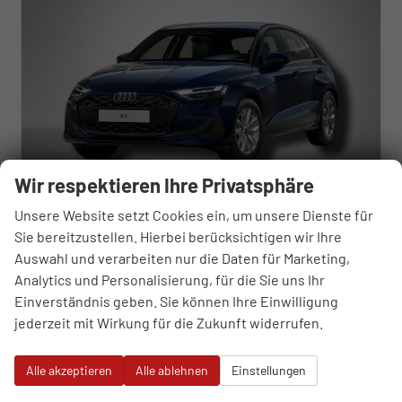
Wir respektieren Ihre Privatsphäre
Unsere Website setzt Cookies ein, um unsere Dienste für
Sie bereitzustellen. Hierbei berücksichtigen wir Ihre
Audi A3 Sportback
Auswahl und verarbeiten nur die Daten für Marketing,
1.5 TFSI S-tronic
unverbindliche Lieferzeit:
01.09.2026
Neuwagen
Analytics und Personalisierung, für die Sie uns Ihr
Einverständnis geben. Sie können Ihre Einwilligung
Fahrzeugnr.
112886
Getriebe
Automatik
jederzeit mit Wirkung für die Zukunft widerrufen.
Kraftstoff
Benzin
Außenfarbe
Navarrablau Metallic
Leistung
85 kW (116 PS)
Kilometerstand
50 km
Alle akzeptieren
Alle ablehnen
Einstellungen
31.070,– €
WhatsApp anfragen
Wir rufen Sie an
Fahrzeugexposé (PDF)
Fahrzeug parken