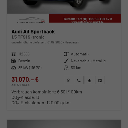
Audi A3 Sportback
1.5 TFSI S-tronic
unverbindliche Lieferzeit:
01.09.2026
Neuwagen
Fahrzeugnr.
112885
Getriebe
Automatik
Kraftstoff
Benzin
Außenfarbe
Navarrablau Metallic
Leistung
85 kW (116 PS)
Kilometerstand
50 km
31.070,– €
WhatsApp anfragen
Wir rufen Sie an
Fahrzeugexposé (PDF)
Fahrzeug parken
incl. 19% MwSt.
Verbrauch kombiniert:
6,50 l/100km
CO
-Klasse:
D
2
CO
-Emissionen:
120,00 g/km
2
ab 316,– € mtl.