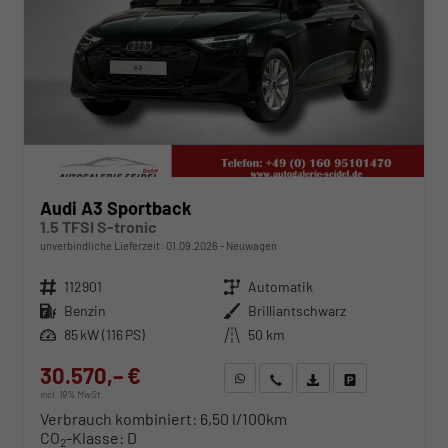
Audi A3 Sportback
1.5 TFSI S-tronic
unverbindliche Lieferzeit:
01.09.2026
Neuwagen
Fahrzeugnr.
112901
Getriebe
Automatik
Kraftstoff
Benzin
Außenfarbe
Brilliantschwarz
Leistung
85 kW (116 PS)
Kilometerstand
50 km
30.570,– €
WhatsApp anfragen
Wir rufen Sie an
Fahrzeugexposé (PDF)
Fahrzeug parken
incl. 19% MwSt.
Verbrauch kombiniert:
6,50 l/100km
CO
-Klasse:
D
2