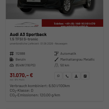
Audi A3 Sportback
1.5 TFSI S-tronic
unverbindliche Lieferzeit:
01.09.2026
Neuwagen
Fahrzeugnr.
112888
Getriebe
Automatik
Kraftstoff
Benzin
Außenfarbe
Manhattangrau Metallic
Leistung
85 kW (116 PS)
Kilometerstand
50 km
31.070,– €
WhatsApp anfragen
Wir rufen Sie an
Fahrzeugexposé (PDF)
Fahrzeug parken
incl. 19% MwSt.
Verbrauch kombiniert:
6,50 l/100km
CO
-Klasse:
D
2
CO
-Emissionen:
120,00 g/km
2
ab 316,– € mtl.