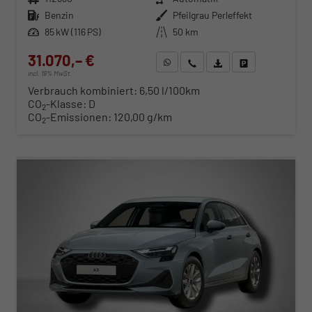
Kraftstoff
Benzin
Außenfarbe
Pfeilgrau Perleffekt
Leistung
85 kW (116 PS)
Kilometerstand
50 km
31.070,– €
WhatsApp anfragen
Wir rufen Sie an
Fahrzeugexposé (PDF)
Fahrzeug parken
incl. 19% MwSt.
Verbrauch kombiniert:
6,50 l/100km
CO
-Klasse:
D
2
CO
-Emissionen:
120,00 g/km
2
ab 316,– € mtl.