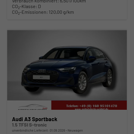
Verbrauch kombiniert:
6,50 l/100km
CO
-Klasse:
D
2
CO
-Emissionen:
120,00 g/km
2
ab 316,– € mtl.
Audi A3 Sportback
1.5 TFSI S-tronic
unverbindliche Lieferzeit:
01.09.2026
Neuwagen