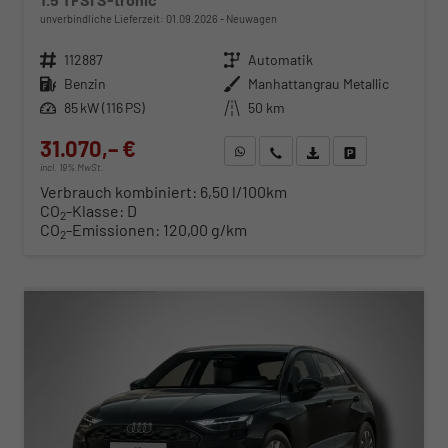
unverbindliche Lieferzeit:
01.09.2026
Neuwagen
Fahrzeugnr.
112887
Getriebe
Automatik
Kraftstoff
Benzin
Außenfarbe
Manhattangrau Metallic
Leistung
85 kW (116 PS)
Kilometerstand
50 km
31.070,– €
WhatsApp anfragen
Wir rufen Sie an
Fahrzeugexposé (PDF)
Fahrzeug parken
incl. 19% MwSt.
Verbrauch kombiniert:
6,50 l/100km
CO
-Klasse:
D
2
CO
-Emissionen:
120,00 g/km
2
ab 316,– € mtl.