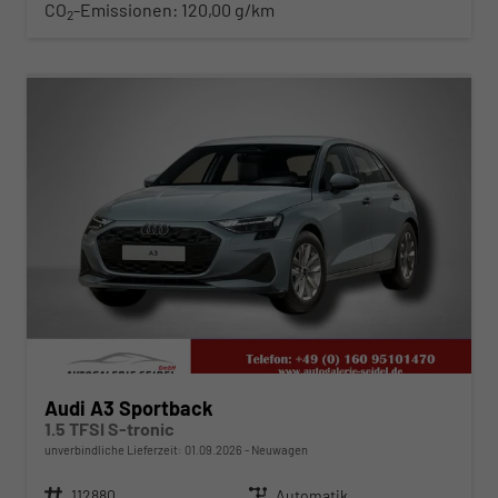
CO
-Emissionen:
120,00 g/km
2
ab 316,– € mtl.
Audi A3 Sportback
1.5 TFSI S-tronic
unverbindliche Lieferzeit:
01.09.2026
Neuwagen
Fahrzeugnr.
112880
Getriebe
Automatik