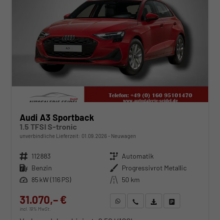
Audi A3 Sportback
1.5 TFSI S-tronic
unverbindliche Lieferzeit:
01.09.2026
Neuwagen
Fahrzeugnr.
112883
Getriebe
Automatik
Kraftstoff
Benzin
Außenfarbe
Progressivrot Metallic
Leistung
85 kW (116 PS)
Kilometerstand
50 km
31.070,– €
WhatsApp anfragen
Wir rufen Sie an
Fahrzeugexposé (PDF)
Fahrzeug parken
incl. 19% MwSt.