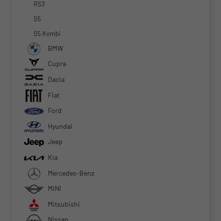
RS3
S5
S5 Kombi
BMW
Cupra
Dacia
Fiat
Ford
Hyundai
Jeep
Kia
Mercedes-Benz
MINI
Mitsubishi
Nissan