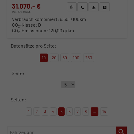
31.070,– €
WhatsApp anfragen
Wir rufen Sie an
Fahrzeugexposé (PDF)
Fahrzeug parken
incl. 19% MwSt.
Verbrauch kombiniert:
6,50 l/100km
CO
-Klasse:
D
2
CO
-Emissionen:
120,00 g/km
2
Datensätze pro Seite:
10
20
50
100
250
Seite:
Seiten:
1
2
3
4
5
6
7
8
...
15
Fahrzeugnr.