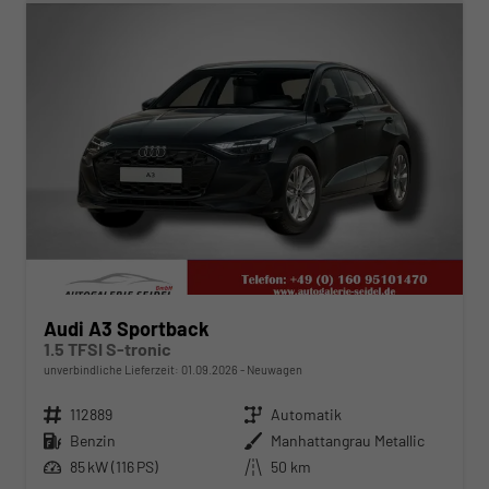
Audi A3 Sportback
1.5 TFSI S-tronic
unverbindliche Lieferzeit:
01.09.2026
Neuwagen
Fahrzeugnr.
112889
Getriebe
Automatik
Kraftstoff
Benzin
Außenfarbe
Manhattangrau Metallic
Leistung
85 kW (116 PS)
Kilometerstand
50 km