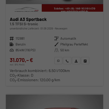
Audi A3 Sportback
1.5 TFSI S-tronic
unverbindliche Lieferzeit:
01.09.2026
Neuwagen
Fahrzeugnr.
112881
Getriebe
Automatik
Kraftstoff
Benzin
Außenfarbe
Pfeilgrau Perleffekt
Leistung
85 kW (116 PS)
Kilometerstand
50 km
31.070,– €
WhatsApp anfragen
Wir rufen Sie an
Fahrzeugexposé (PDF)
Fahrzeug parken
incl. 19% MwSt.
Verbrauch kombiniert:
6,50 l/100km
CO
-Klasse:
D
2
CO
-Emissionen:
120,00 g/km
2
ab 316,– € mtl.