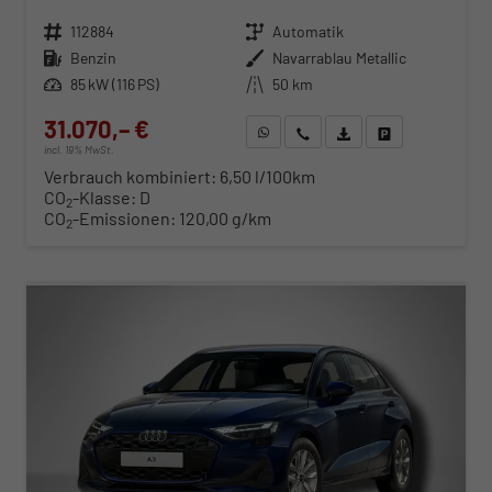
Fahrzeugnr.
112884
Getriebe
Automatik
Kraftstoff
Benzin
Außenfarbe
Navarrablau Metallic
Leistung
85 kW (116 PS)
Kilometerstand
50 km
31.070,– €
WhatsApp anfragen
Wir rufen Sie an
Fahrzeugexposé (PDF)
Fahrzeug parken
incl. 19% MwSt.
Verbrauch kombiniert:
6,50 l/100km
CO
-Klasse:
D
2
CO
-Emissionen:
120,00 g/km
2
ab 316,– € mtl.