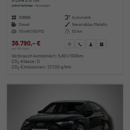
sofort lieferbar
Neuwagen
Fahrzeugnr.
108896
Getriebe
Automatik
Kraftstoff
Diesel
Außenfarbe
Navarrablau Metallic
Leistung
110 kW (150 PS)
Kilometerstand
50 km
36.790,– €
WhatsApp anfragen
Wir rufen Sie an
Fahrzeugexposé (PDF)
Fahrzeug parken
incl. 19% MwSt.
Verbrauch kombiniert:
5,60 l/100km
CO
-Klasse:
D
2
CO
-Emissionen:
127,00 g/km
2
ab 374,– € mtl.