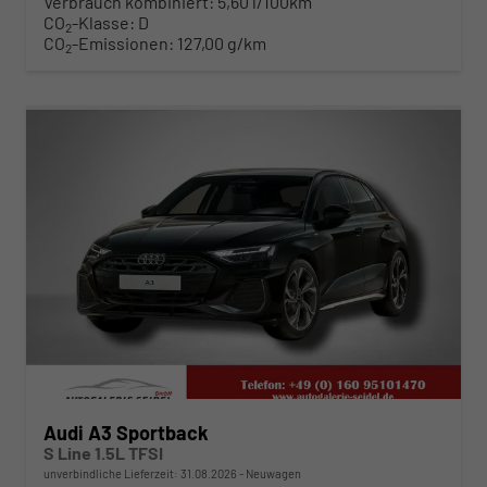
Verbrauch kombiniert:
5,60 l/100km
CO
-Klasse:
D
2
CO
-Emissionen:
127,00 g/km
2
ab 373,– € mtl.
Audi A3 Sportback
S Line 1.5L TFSI
unverbindliche Lieferzeit:
31.08.2026
Neuwagen