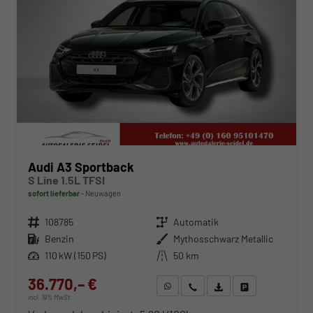
Audi A3 Sportback
S Line 1.5L TFSI
sofort lieferbar
Neuwagen
Fahrzeugnr.
108785
Getriebe
Automatik
Kraftstoff
Benzin
Außenfarbe
Mythosschwarz Metallic
Leistung
110 kW (150 PS)
Kilometerstand
50 km
36.770,– €
WhatsApp anfragen
Wir rufen Sie an
Fahrzeugexposé (PDF)
Fahrzeug parken
incl. 19% MwSt.