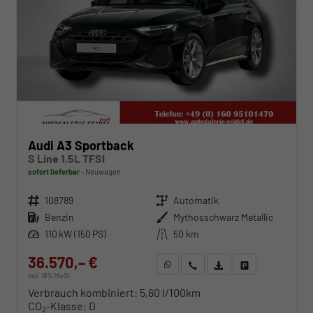
Audi A3 Sportback
S Line 1.5L TFSI
sofort lieferbar
Neuwagen
Fahrzeugnr.
108789
Getriebe
Automatik
Kraftstoff
Benzin
Außenfarbe
Mythosschwarz Metallic
Leistung
110 kW (150 PS)
Kilometerstand
50 km
36.570,– €
WhatsApp anfragen
Wir rufen Sie an
Fahrzeugexposé (PDF)
Fahrzeug parken
incl. 19% MwSt.
Verbrauch kombiniert:
5,60 l/100km
CO
-Klasse:
D
2