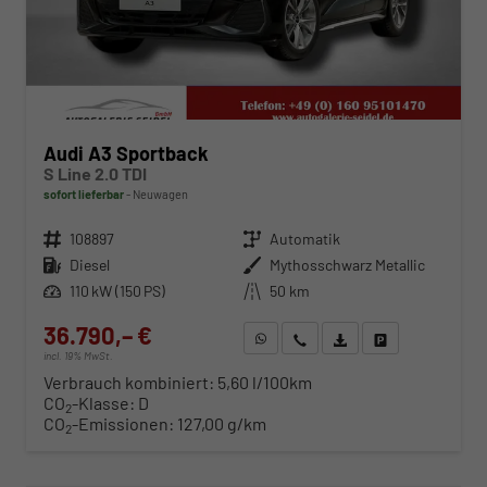
Audi A3 Sportback
S Line 2.0 TDI
sofort lieferbar
Neuwagen
Fahrzeugnr.
108897
Getriebe
Automatik
Kraftstoff
Diesel
Außenfarbe
Mythosschwarz Metallic
Leistung
110 kW (150 PS)
Kilometerstand
50 km
36.790,– €
WhatsApp anfragen
Wir rufen Sie an
Fahrzeugexposé (PDF)
Fahrzeug parken
incl. 19% MwSt.
Verbrauch kombiniert:
5,60 l/100km
CO
-Klasse:
D
2
CO
-Emissionen:
127,00 g/km
2
ab 374,– € mtl.