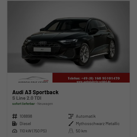
Audi A3 Sportback
S Line 2.0 TDI
sofort lieferbar
Neuwagen
Fahrzeugnr.
108898
Getriebe
Automatik
Kraftstoff
Diesel
Außenfarbe
Mythosschwarz Metallic
Leistung
110 kW (150 PS)
Kilometerstand
50 km