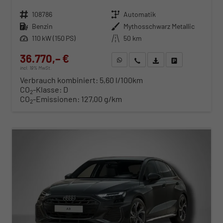
Fahrzeugnr.
108786
Getriebe
Automatik
Kraftstoff
Benzin
Außenfarbe
Mythosschwarz Metallic
Leistung
110 kW (150 PS)
Kilometerstand
50 km
36.770,– €
WhatsApp anfragen
Wir rufen Sie an
Fahrzeugexposé (PDF)
Fahrzeug parken
incl. 19% MwSt.
Verbrauch kombiniert:
5,60 l/100km
CO
-Klasse:
D
2
CO
-Emissionen:
127,00 g/km
2
ab 373,– € mtl.