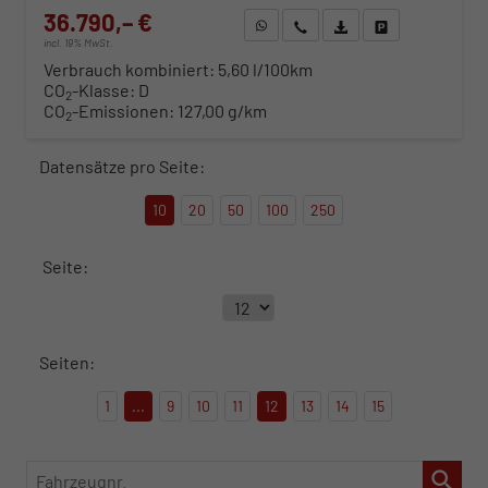
36.790,– €
WhatsApp anfragen
Wir rufen Sie an
Fahrzeugexposé (PDF)
Fahrzeug parken
incl. 19% MwSt.
Verbrauch kombiniert:
5,60 l/100km
CO
-Klasse:
D
2
CO
-Emissionen:
127,00 g/km
2
Datensätze pro Seite:
10
20
50
100
250
Seite:
Seiten:
1
...
9
10
11
12
13
14
15
Fahrzeugnr.