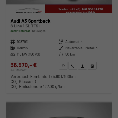
Audi A3 Sportback
S Line 1.5L TFSI
sofort lieferbar
Neuwagen
Fahrzeugnr.
108793
Getriebe
Automatik
Kraftstoff
Benzin
Außenfarbe
Navarrablau Metallic
Leistung
110 kW (150 PS)
Kilometerstand
50 km
36.570,– €
WhatsApp anfragen
Wir rufen Sie an
Fahrzeugexposé (PDF)
Fahrzeug parken
incl. 19% MwSt.
Verbrauch kombiniert:
5,60 l/100km
CO
-Klasse:
D
2
CO
-Emissionen:
127,00 g/km
2
ab 373,– € mtl.