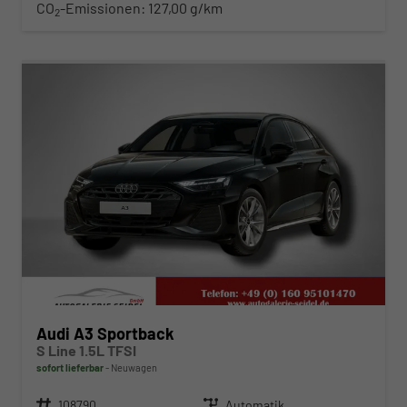
CO
-Emissionen:
127,00 g/km
2
ab 371,– € mtl.
Audi A3 Sportback
S Line 1.5L TFSI
sofort lieferbar
Neuwagen
Fahrzeugnr.
108790
Getriebe
Automatik