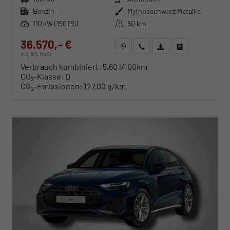
Kraftstoff
Benzin
Außenfarbe
Mythosschwarz Metallic
Leistung
110 kW (150 PS)
Kilometerstand
50 km
36.570,– €
WhatsApp anfragen
Wir rufen Sie an
Fahrzeugexposé (PDF)
Fahrzeug parken
incl. 19% MwSt.
Verbrauch kombiniert:
5,60 l/100km
CO
-Klasse:
D
2
CO
-Emissionen:
127,00 g/km
2
ab 371,– € mtl.