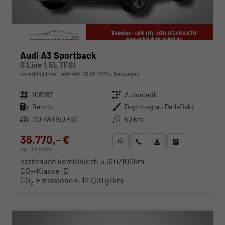
Audi A3 Sportback
S Line 1.5L TFSI
unverbindliche Lieferzeit:
31.08.2026
Neuwagen
Fahrzeugnr.
108787
Getriebe
Automatik
Kraftstoff
Benzin
Außenfarbe
Daytonagrau Perleffekt
Leistung
110 kW (150 PS)
Kilometerstand
50 km
36.770,– €
WhatsApp anfragen
Wir rufen Sie an
Fahrzeugexposé (PDF)
Fahrzeug parken
incl. 19% MwSt.
Verbrauch kombiniert:
5,60 l/100km
CO
-Klasse:
D
2
CO
-Emissionen:
127,00 g/km
2
ab 373,– € mtl.