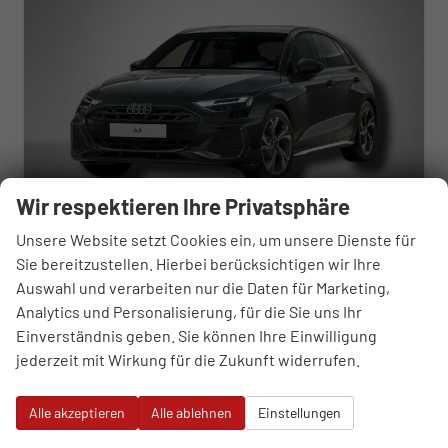
Wir respektieren Ihre Privatsphäre
Unsere Website setzt Cookies ein, um unsere Dienste für
Sie bereitzustellen. Hierbei berücksichtigen wir Ihre
Audi A3 Sportback
Auswahl und verarbeiten nur die Daten für Marketing,
S Line 1.5L TFSI
sofort lieferbar
Neuwagen
Analytics und Personalisierung, für die Sie uns Ihr
Einverständnis geben. Sie können Ihre Einwilligung
Fahrzeugnr.
108788
Getriebe
Automatik
jederzeit mit Wirkung für die Zukunft widerrufen.
Kraftstoff
Benzin
Außenfarbe
Daytonagrau Perleffekt
Leistung
110 kW (150 PS)
Kilometerstand
50 km
Alle akzeptieren
Alle ablehnen
Einstellungen
36.770,– €
WhatsApp anfragen
Wir rufen Sie an
Fahrzeugexposé (PDF)
Fahrzeug parken