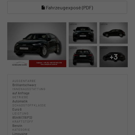
Fahrzeugexposé (PDF)
+3
AUSSENFARBE
Brilliantschwarz
INNENAUSSTATTUNG
auf Anfrage
GETRIEBE
Automatik
SCHADSTOFFKLASSE
Euro 6
LEISTUNG
85 kW (116 PS)
KRAFTSTOFF
Benzin
KATEGORIE
Limousine