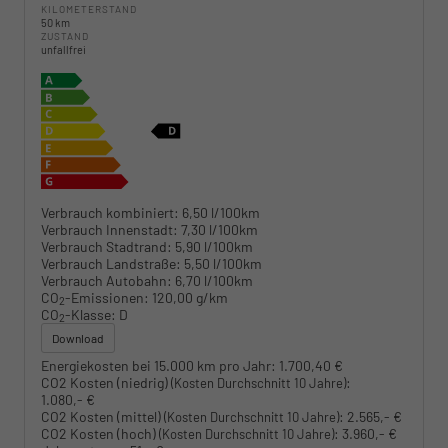
KILOMETERSTAND
50 km
ZUSTAND
unfallfrei
Verbrauch kombiniert:
6,50 l/100km
Verbrauch Innenstadt:
7,30 l/100km
Verbrauch Stadtrand:
5,90 l/100km
Verbrauch Landstraße:
5,50 l/100km
Verbrauch Autobahn:
6,70 l/100km
CO
-Emissionen:
120,00 g/km
2
CO
-Klasse:
D
2
Download
Energiekosten bei 15.000 km pro Jahr:
1.700,40 €
CO2 Kosten (niedrig)
:
(Kosten Durchschnitt 10 Jahre)
1.080,- €
CO2 Kosten (mittel)
:
2.565,- €
(Kosten Durchschnitt 10 Jahre)
CO2 Kosten (hoch)
:
3.960,- €
(Kosten Durchschnitt 10 Jahre)