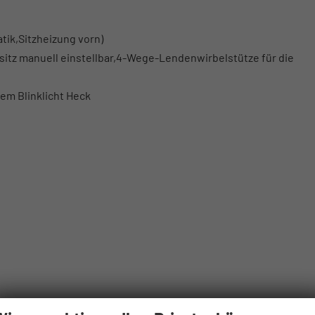
ik,Sitzheizung vorn)
sitz manuell einstellbar,4-Wege-Lendenwirbelstütze für die
m Blinklicht Heck