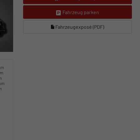
Fahrzeug parken
Fahrzeugexposé (PDF)
km
km
m
0km
m