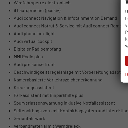
Wegfahrsperre elektronisch
6 Lautsprecher (passiv)
U
Audi connect Navigation & Infotainment on Demand
b
v
Audi connect Notruf & Service mit Audi connect Remote 
P
Audi phone box light
k
Audi virtual cockpit
w
Digitaler Radioempfang
MMI Radio plus
Audi pre sense front
Geschwindigkeitsregelanlage mit Vorbereitung adaptive
D
Kamerabasierte Verkehrszeichenerkennung
Kreuzungsassistent
Parkassistent mit Einparkhilfe plus
Spurverlassenswarnung inklusive Notfallassistent
Seitenairbags vorn mit Kopfairbagsystem und Interaktio
Serienfahrwerk
Verbandmaterial mit Warndreieck