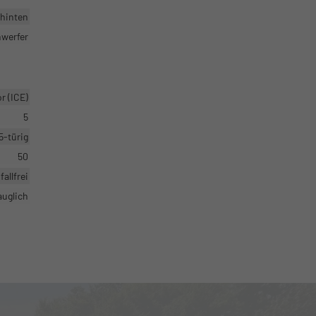
 hinten
nwerfer
 (ICE)
5
5-türig
50
fallfrei
auglich