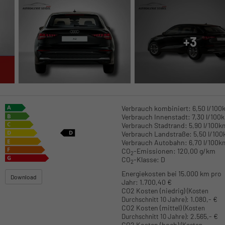
+3
Verbrauch kombiniert:
6,50 l/100
Verbrauch Innenstadt:
7,30 l/100
Verbrauch Stadtrand:
5,90 l/100k
Verbrauch Landstraße:
5,50 l/10
Verbrauch Autobahn:
6,70 l/100k
CO
-Emissionen:
120,00 g/km
2
CO
-Klasse:
D
2
Energiekosten bei 15.000 km pro
Download
Jahr:
1.700,40 €
CO2 Kosten (niedrig)
(Kosten
:
1.080,- €
Durchschnitt 10 Jahre)
CO2 Kosten (mittel)
(Kosten
:
2.565,- €
Durchschnitt 10 Jahre)
CO2 Kosten (hoch)