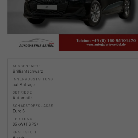
AUSSENFARBE
Brilliantschwarz
INNENAUSSTATTUNG
auf Anfrage
GETRIEBE
Automatik
SCHADSTOFFKLASSE
Euro 6
LEISTUNG
85 kW (116 PS)
KRAFTSTOFF
Benzin