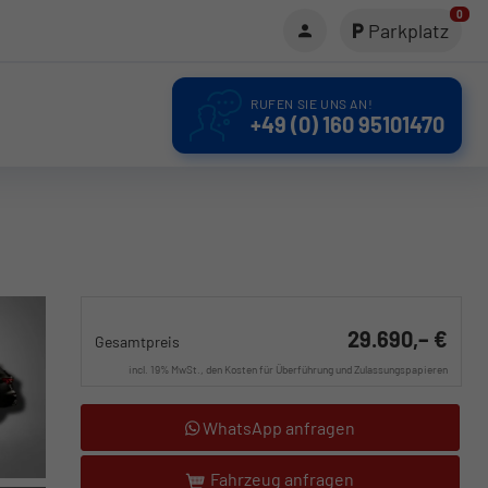
0
Parkplatz
RUFEN SIE UNS AN!
+49 (0) 160 95101470
29.690,– €
Gesamtpreis
incl. 19% MwSt., den Kosten für Überführung und Zulassungspapieren
WhatsApp anfragen
Fahrzeug anfragen