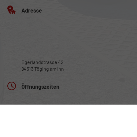
Adresse
Egerlandstrasse 42
84513 Töging am Inn
Öffnungszeiten