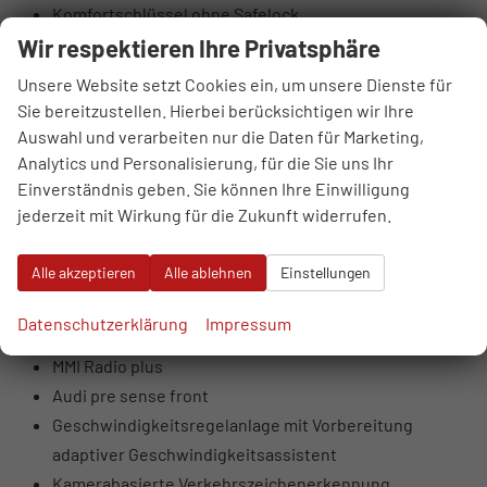
Komfortschlüssel ohne Safelock
Mittelarmlehne vorn
Wir respektieren Ihre Privatsphäre
USB-Anschlüsse mit Ladefunktion im Fond
Unsere Website setzt Cookies ein, um unsere Dienste für
Vordersitze manuell einstellbar
Sie bereitzustellen. Hierbei berücksichtigen wir Ihre
Wegfahrsperre elektronisch
Auswahl und verarbeiten nur die Daten für Marketing,
6 Lautsprecher (passiv)
Analytics und Personalisierung, für die Sie uns Ihr
Einverständnis geben. Sie können Ihre Einwilligung
Audi connect Navigation & Infotainment on Demand
jederzeit mit Wirkung für die Zukunft widerrufen.
Audi connect Notruf & Service mit Audi connect
Remote & Control
Alle akzeptieren
Alle ablehnen
Einstellungen
Audi phone box light
Audi virtual cockpit
Datenschutzerklärung
Impressum
Digitaler Radioempfang
MMI Radio plus
Audi pre sense front
Geschwindigkeitsregelanlage mit Vorbereitung
adaptiver Geschwindigkeitsassistent
Kamerabasierte Verkehrszeichenerkennung