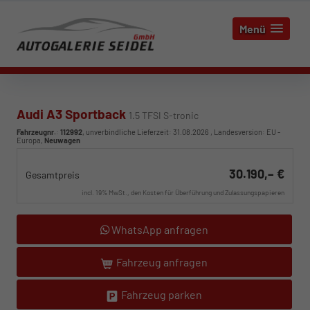
Menü
Audi A3 Sportback
1.5 TFSI S-tronic
Fahrzeugnr.
:
112992
, unverbindliche Lieferzeit:
31.08.2026
, Landesversion: EU -
Europa,
Neuwagen
30.190,– €
Gesamtpreis
incl. 19% MwSt., den Kosten für Überführung und Zulassungspapieren
WhatsApp anfragen
Fahrzeug anfragen
Fahrzeug parken