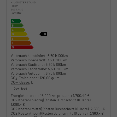
KILOMETERSTAND
50 km
ZUSTAND
unfallfrei
Verbrauch kombiniert:
6,50 l/100km
Verbrauch Innenstadt:
7,30 l/100km
Verbrauch Stadtrand:
5,90 l/100km
Verbrauch Landstraße:
5,50 l/100km
Verbrauch Autobahn:
6,70 l/100km
CO
-Emissionen:
120,00 g/km
2
CO
-Klasse:
D
2
Download
Energiekosten bei 15.000 km pro Jahr:
1.700,40 €
CO2 Kosten (niedrig)
:
(Kosten Durchschnitt 10 Jahre)
1.080,- €
CO2 Kosten (mittel)
:
2.565,- €
(Kosten Durchschnitt 10 Jahre)
CO2 Kosten (hoch)
:
3.960,- €
(Kosten Durchschnitt 10 Jahre)