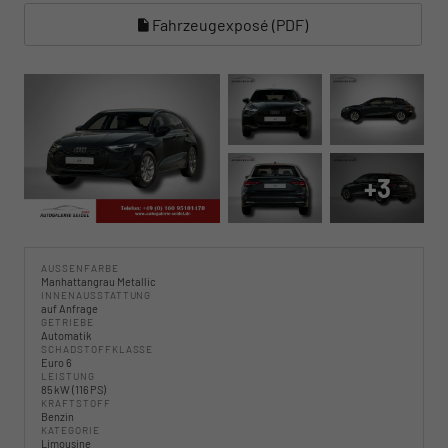
Fahrzeugexposé (PDF)
+3
AUSSENFARBE
Manhattangrau Metallic
INNENAUSSTATTUNG
auf Anfrage
GETRIEBE
Automatik
SCHADSTOFFKLASSE
Euro 6
LEISTUNG
85 kW (116 PS)
KRAFTSTOFF
Benzin
KATEGORIE
Limousine