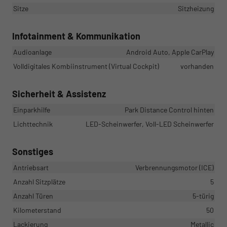
Sitze
Sitzheizung
Infotainment & Kommunikation
Audioanlage
Android Auto, Apple CarPlay
Volldigitales Kombiinstrument (Virtual Cockpit)
vorhanden
Sicherheit & Assistenz
Einparkhilfe
Park Distance Control hinten
Lichttechnik
LED-Scheinwerfer, Voll-LED Scheinwerfer
Sonstiges
Antriebsart
Verbrennungsmotor (ICE)
Anzahl Sitzplätze
5
Anzahl Türen
5-türig
Kilometerstand
50
Lackierung
Metallic