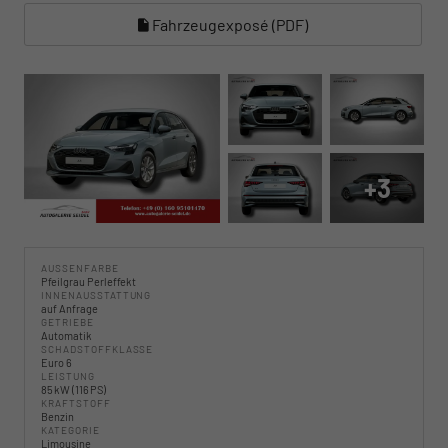
Fahrzeugexposé (PDF)
+3
AUSSENFARBE
Pfeilgrau Perleffekt
INNENAUSSTATTUNG
auf Anfrage
GETRIEBE
Automatik
SCHADSTOFFKLASSE
Euro 6
LEISTUNG
85 kW (116 PS)
KRAFTSTOFF
Benzin
KATEGORIE
Limousine