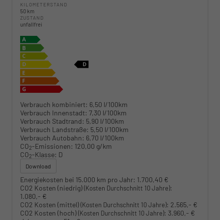
KILOMETERSTAND
50 km
ZUSTAND
unfallfrei
Verbrauch kombiniert:
6,50 l/100km
Verbrauch Innenstadt:
7,30 l/100km
Verbrauch Stadtrand:
5,90 l/100km
Verbrauch Landstraße:
5,50 l/100km
Verbrauch Autobahn:
6,70 l/100km
CO
-Emissionen:
120,00 g/km
2
CO
-Klasse:
D
2
Download
Energiekosten bei 15.000 km pro Jahr:
1.700,40 €
CO2 Kosten (niedrig)
:
(Kosten Durchschnitt 10 Jahre)
1.080,- €
CO2 Kosten (mittel)
:
2.565,- €
(Kosten Durchschnitt 10 Jahre)
CO2 Kosten (hoch)
:
3.960,- €
(Kosten Durchschnitt 10 Jahre)