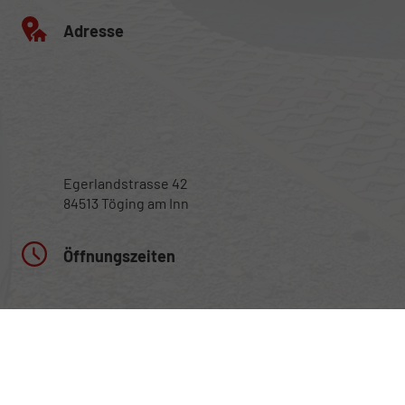
Adresse
Egerlandstrasse 42
84513 Töging am Inn
Öffnungszeiten