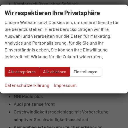
Komfortschlüssel ohne Safelock
Mittelarmlehne vorn
Wir respektieren Ihre Privatsphäre
USB-Anschlüsse mit Ladefunktion im Fond
Unsere Website setzt Cookies ein, um unsere Dienste für
Vordersitze manuell einstellbar
Sie bereitzustellen. Hierbei berücksichtigen wir Ihre
Wegfahrsperre elektronisch
Auswahl und verarbeiten nur die Daten für Marketing,
6 Lautsprecher (passiv)
Analytics und Personalisierung, für die Sie uns Ihr
Einverständnis geben. Sie können Ihre Einwilligung
Audi connect Navigation & Infotainment on Demand
jederzeit mit Wirkung für die Zukunft widerrufen.
Audi connect Notruf & Service mit Audi connect
Remote & Control
Alle akzeptieren
Alle ablehnen
Einstellungen
Audi phone box light
Audi virtual cockpit
Datenschutzerklärung
Impressum
Digitaler Radioempfang
MMI Radio plus
Audi pre sense front
Geschwindigkeitsregelanlage mit Vorbereitung
adaptiver Geschwindigkeitsassistent
Kamerabasierte Verkehrszeichenerkennung