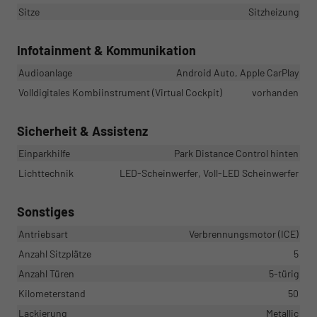
Sitze
Sitzheizung
Infotainment & Kommunikation
Audioanlage
Android Auto, Apple CarPlay
Volldigitales Kombiinstrument (Virtual Cockpit)
vorhanden
Sicherheit & Assistenz
Einparkhilfe
Park Distance Control hinten
Lichttechnik
LED-Scheinwerfer, Voll-LED Scheinwerfer
Sonstiges
Antriebsart
Verbrennungsmotor (ICE)
Anzahl Sitzplätze
5
Anzahl Türen
5-türig
Kilometerstand
50
Lackierung
Metallic