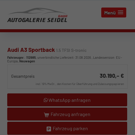
Menü
Audi A3 Sportback
1.5 TFSI S-tronic
Fahrzeugnr.
:
112985
, unverbindliche Lieferzeit:
31.08.2026
, Landesversion: EU -
Europa,
Neuwagen
30.190,– €
Gesamtpreis
incl. 19% MwSt., den Kosten für Überführung und Zulassungspapieren
WhatsApp anfragen
Fahrzeug anfragen
Fahrzeug parken