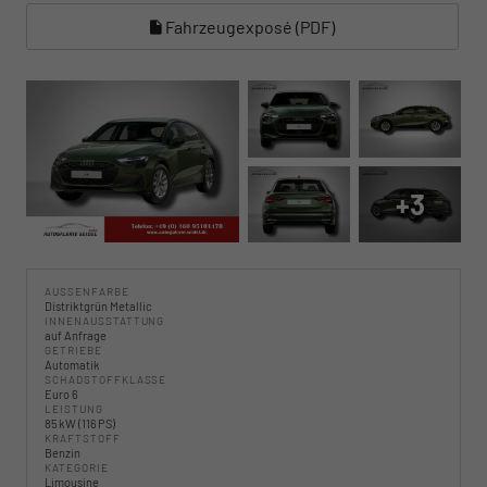
Fahrzeugexposé (PDF)
+3
AUSSENFARBE
Distriktgrün Metallic
INNENAUSSTATTUNG
auf Anfrage
GETRIEBE
Automatik
SCHADSTOFFKLASSE
Euro 6
LEISTUNG
85 kW (116 PS)
KRAFTSTOFF
Benzin
KATEGORIE
Limousine