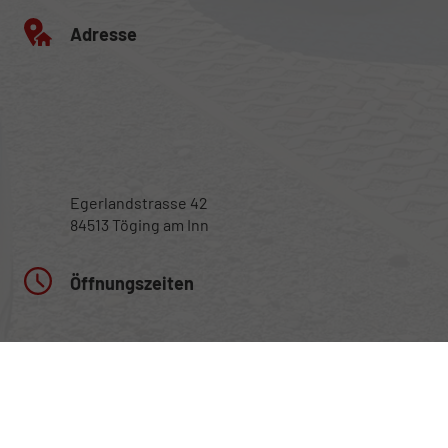
Adresse
Egerlandstrasse 42
84513 Töging am Inn
Öffnungszeiten