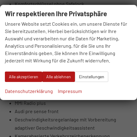
Komfortschlüssel ohne Safelock
Mittelarmlehne vorn
Wir respektieren Ihre Privatsphäre
USB-Anschlüsse mit Ladefunktion im Fond
Unsere Website setzt Cookies ein, um unsere Dienste für
Vordersitze manuell einstellbar
Sie bereitzustellen. Hierbei berücksichtigen wir Ihre
Wegfahrsperre elektronisch
Auswahl und verarbeiten nur die Daten für Marketing,
6 Lautsprecher (passiv)
Analytics und Personalisierung, für die Sie uns Ihr
Einverständnis geben. Sie können Ihre Einwilligung
Audi connect Navigation & Infotainment on Demand
jederzeit mit Wirkung für die Zukunft widerrufen.
Audi connect Notruf & Service mit Audi connect
Remote & Control
Alle akzeptieren
Alle ablehnen
Einstellungen
Audi phone box light
Audi virtual cockpit
Datenschutzerklärung
Impressum
Digitaler Radioempfang
MMI Radio plus
Audi pre sense front
Geschwindigkeitsregelanlage mit Vorbereitung
adaptiver Geschwindigkeitsassistent
Kamerabasierte Verkehrszeichenerkennung