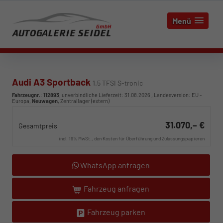
Menü
Audi A3 Sportback
1.5 TFSI S-tronic
Fahrzeugnr.
:
112893
, unverbindliche Lieferzeit:
31.08.2026
, Landesversion: EU -
Europa,
Neuwagen
, Zentrallager (extern)
31.070,– €
Gesamtpreis
incl. 19% MwSt., den Kosten für Überführung und Zulassungspapieren
WhatsApp anfragen
Fahrzeug anfragen
Fahrzeug parken