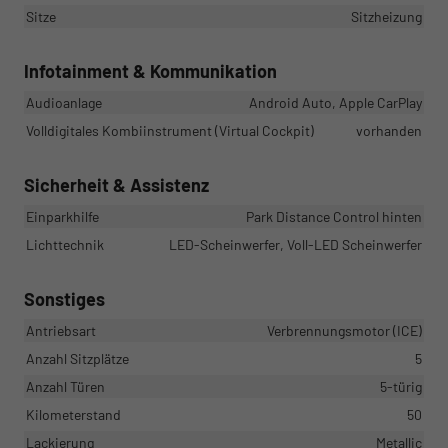
Sitze
Sitzheizung
Infotainment & Kommunikation
Audioanlage
Android Auto, Apple CarPlay
Volldigitales Kombiinstrument (Virtual Cockpit)
vorhanden
Sicherheit & Assistenz
Einparkhilfe
Park Distance Control hinten
Lichttechnik
LED-Scheinwerfer, Voll-LED Scheinwerfer
Sonstiges
Antriebsart
Verbrennungsmotor (ICE)
Anzahl Sitzplätze
5
Anzahl Türen
5-türig
Kilometerstand
50
Lackierung
Metallic