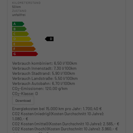
KILOMETERSTAND
50 km
ZUSTAND
unfallfrei
Verbrauch kombiniert:
6,50 l/100km
Verbrauch Innenstadt:
7,30 l/100km
Verbrauch Stadtrand:
5,90 l/100km
Verbrauch Landstraße:
5,50 l/100km
Verbrauch Autobahn:
6,70 l/100km
CO
-Emissionen:
120,00 g/km
2
CO
-Klasse:
D
2
Download
Energiekosten bei 15.000 km pro Jahr:
1.700,40 €
CO2 Kosten (niedrig)
:
(Kosten Durchschnitt 10 Jahre)
1.080,- €
CO2 Kosten (mittel)
:
2.565,- €
(Kosten Durchschnitt 10 Jahre)
CO2 Kosten (hoch)
:
3.960,- €
(Kosten Durchschnitt 10 Jahre)