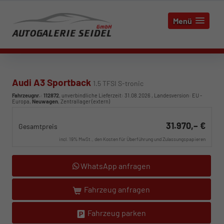
Menü
Audi A3 Sportback
1.5 TFSI S-tronic
Fahrzeugnr.
:
112872
, unverbindliche Lieferzeit:
31.08.2026
, Landesversion: EU -
Europa,
Neuwagen
, Zentrallager (extern)
31.970,– €
Gesamtpreis
incl. 19% MwSt., den Kosten für Überführung und Zulassungspapieren
WhatsApp anfragen
Fahrzeug anfragen
Fahrzeug parken