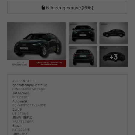
Fahrzeugexposé (PDF)
+3
AUSSENFARBE
Manhattangrau Metallic
INNENAUSSTATTUNG
auf Anfrage
GETRIEBE
Automatik
SCHADSTOFFKLASSE
Euro 6
LEISTUNG
85 kW (116 PS)
KRAFTSTOFF
Benzin
KATEGORIE
Limousine