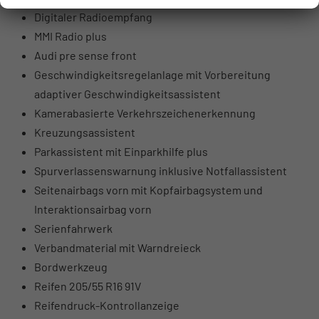
Digitaler Radioempfang
MMI Radio plus
Audi pre sense front
Geschwindigkeitsregelanlage mit Vorbereitung
adaptiver Geschwindigkeitsassistent
Kamerabasierte Verkehrszeichenerkennung
Kreuzungsassistent
Parkassistent mit Einparkhilfe plus
Spurverlassenswarnung inklusive Notfallassistent
Seitenairbags vorn mit Kopfairbagsystem und
Interaktionsairbag vorn
Serienfahrwerk
Verbandmaterial mit Warndreieck
Bordwerkzeug
Reifen 205/55 R16 91V
Reifendruck-Kontrollanzeige