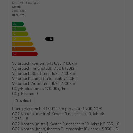
KILOMETERSTAND
50 km
ZUSTAND
unfallfrei
Verbrauch kombiniert:
6,50 l/100km
Verbrauch Innenstadt:
7,30 l/100km
Verbrauch Stadtrand:
5,90 l/100km
Verbrauch Landstraße:
5,50 l/100km
Verbrauch Autobahn:
6,70 l/100km
CO
-Emissionen:
120,00 g/km
2
CO
-Klasse:
D
2
Download
Energiekosten bei 15.000 km pro Jahr:
1.700,40 €
CO2 Kosten (niedrig)
:
(Kosten Durchschnitt 10 Jahre)
1.080,- €
CO2 Kosten (mittel)
:
2.565,- €
(Kosten Durchschnitt 10 Jahre)
CO2 Kosten (hoch)
:
3.960,- €
(Kosten Durchschnitt 10 Jahre)