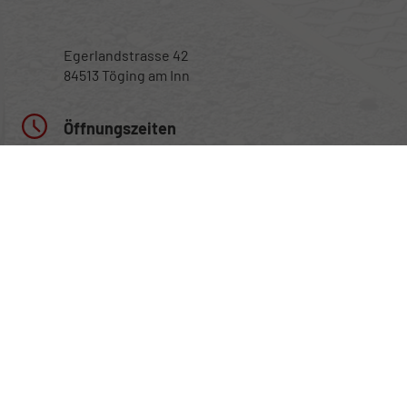
Egerlandstrasse 42
84513 Töging am Inn
Öffnungszeiten
Montag bis Samstag
nur nach telefonischer Vereinbarung
Rufen Sie an