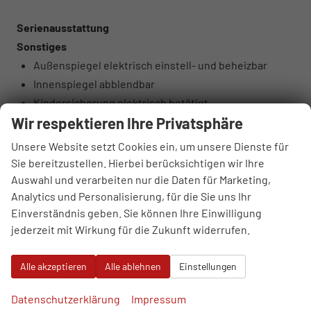
Serienausstattung
Sonstiges
Außenspiegel elektrisch einstell- und beheizbar
Innenspiegel abblendbar
Kindersicherung elektrisch betätigt
Wir respektieren Ihre Privatsphäre
Komfortschlüssel ohne Safelock
Mittelarmlehne vorn
Unsere Website setzt Cookies ein, um unsere Dienste für
USB-Anschlüsse mit Ladefunktion im Fond
Sie bereitzustellen. Hierbei berücksichtigen wir Ihre
Vordersitze manuell einstellbar
Auswahl und verarbeiten nur die Daten für Marketing,
Analytics und Personalisierung, für die Sie uns Ihr
Wegfahrsperre elektronisch
Einverständnis geben. Sie können Ihre Einwilligung
6 Lautsprecher (passiv)
jederzeit mit Wirkung für die Zukunft widerrufen.
Audi connect Navigation & Infotainment on Demand
Audi connect Notruf & Service mit Audi connect
Alle akzeptieren
Alle ablehnen
Einstellungen
Remote & Control
Audi phone box light
Datenschutzerklärung
Impressum
Audi virtual cockpit