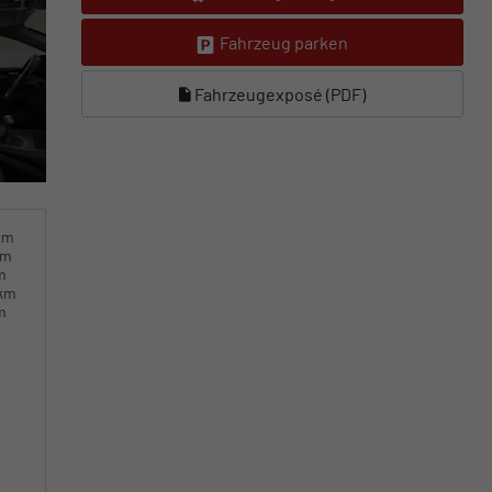
Fahrzeug parken
Fahrzeugexposé (PDF)
km
km
m
0km
m