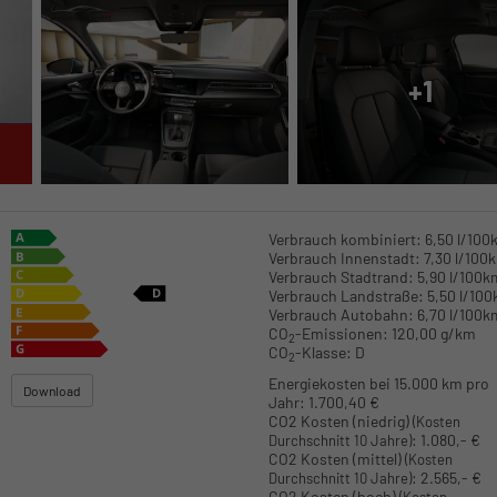
+1
Verbrauch kombiniert:
6,50 l/100
Verbrauch Innenstadt:
7,30 l/100
Verbrauch Stadtrand:
5,90 l/100k
Verbrauch Landstraße:
5,50 l/10
Verbrauch Autobahn:
6,70 l/100k
CO
-Emissionen:
120,00 g/km
2
CO
-Klasse:
D
2
Energiekosten bei 15.000 km pro
Download
Jahr:
1.700,40 €
CO2 Kosten (niedrig)
(Kosten
:
1.080,- €
Durchschnitt 10 Jahre)
CO2 Kosten (mittel)
(Kosten
:
2.565,- €
Durchschnitt 10 Jahre)
CO2 Kosten (hoch)