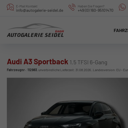
E-Mail Kontakt
Haben Sie Fragen?
info@autogalerie-seidel.de
+49 (0) 160-95101470
FAHRZ
Audi A3 Sportback
1.5 TFSI 6-Gang
Fahrzeugnr.
:
112983
, unverbindliche Lieferzeit:
31.08.2026
, Landesversion: EU - Eu