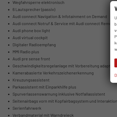
Wegfahrsperre elektronisch
6 Lautsprecher (passiv)
Audi connect Navigation & Infotainment on Demand
U
Audi connect Notruf & Service mit Audi connect Remote 
b
v
Audi phone box light
P
Audi virtual cockpit
k
Digitaler Radioempfang
w
MMI Radio plus
Audi pre sense front
Geschwindigkeitsregelanlage mit Vorbereitung adaptive
Kamerabasierte Verkehrszeichenerkennung
D
Kreuzungsassistent
Parkassistent mit Einparkhilfe plus
Spurverlassenswarnung inklusive Notfallassistent
Seitenairbags vorn mit Kopfairbagsystem und Interaktio
Serienfahrwerk
Verbandmaterial mit Warndreieck