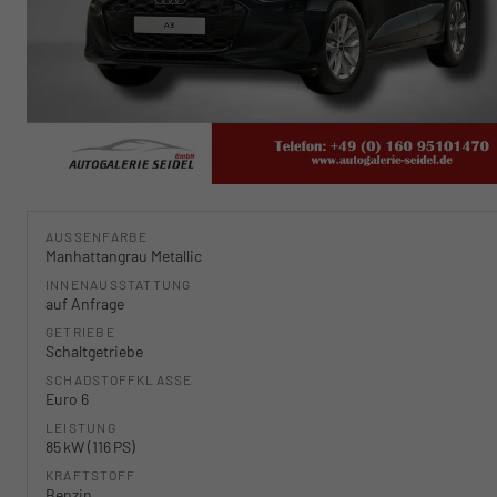
AUSSENFARBE
Manhattangrau Metallic
INNENAUSSTATTUNG
auf Anfrage
GETRIEBE
Schaltgetriebe
SCHADSTOFFKLASSE
Euro 6
LEISTUNG
85 kW (116 PS)
KRAFTSTOFF
Benzin