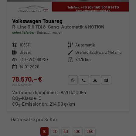
Volkswagen Touareg
R-Line 3.0 TDI 8-Gang-Automatik 4MOTION
sofort lieferbar
Gebrauchtwagen
Fahrzeugnr.
108511
Getriebe
Automatik
Kraftstoff
Diesel
Außenfarbe
Grenadillschwarz Metallic
Leistung
210 kW (286 PS)
Kilometerstand
7.175 km
14.01.2026
78.570,– €
WhatsApp anfragen
Wir rufen Sie an
Fahrzeugexposé (PDF)
Fahrzeug parken
incl. 19% MwSt.
Verbrauch kombiniert:
8,20 l/100km
CO
-Klasse:
G
2
CO
-Emissionen:
214,00 g/km
2
Datensätze pro Seite:
10
20
50
100
250