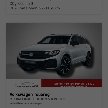
CO
-Klasse:
G
2
CO
-Emissionen:
227,00 g/km
2
ab 788,– € mtl.
Volkswagen Touareg
R-Line FINAL EDITION 3.0 V6 TDI
sofort lieferbar
Neuwagen