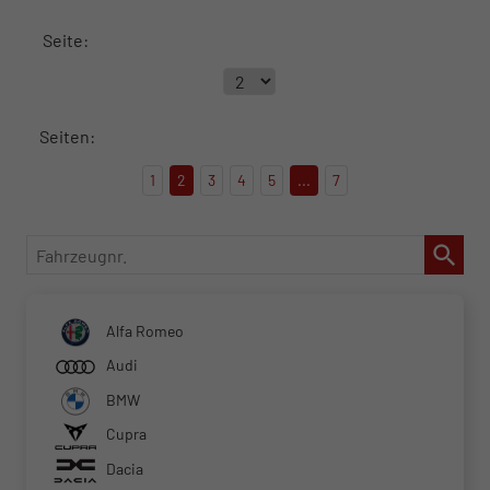
Seite:
Seiten:
1
2
3
4
5
...
7
Fahrzeugnr.
Alfa Romeo
Audi
BMW
Cupra
Dacia