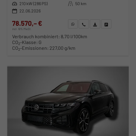
Leistung
210 kW (286 PS)
Kilometerstand
50 km
22.06.2026
78.570,– €
WhatsApp anfragen
Wir rufen Sie an
Fahrzeugexposé (PDF)
Fahrzeug parken
incl. 19% MwSt.
Verbrauch kombiniert:
8,70 l/100km
CO
-Klasse:
G
2
CO
-Emissionen:
227,00 g/km
2
ab 798,– € mtl.