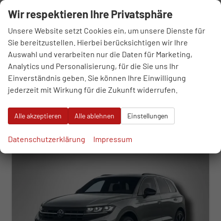
sofort lieferbar
Gebrauchtwagen
Wir respektieren Ihre Privatsphäre
Fahrzeugnr.
108593
Getriebe
Automatik
Unsere Website setzt Cookies ein, um unsere Dienste für
Kraftstoff
Diesel
Außenfarbe
Grenadillschwarz Metallic
Sie bereitzustellen. Hierbei berücksichtigen wir Ihre
Leistung
210 kW (286 PS)
Kilometerstand
7.175 km
Auswahl und verarbeiten nur die Daten für Marketing,
14.01.2026
Analytics und Personalisierung, für die Sie uns Ihr
77.690,– €
Einverständnis geben. Sie können Ihre Einwilligung
WhatsApp anfragen
Wir rufen Sie an
Fahrzeugexposé (PDF)
Fahrzeug parken
incl. 19% MwSt.
jederzeit mit Wirkung für die Zukunft widerrufen.
Verbrauch kombiniert:
8,20 l/100km
CO
-Klasse:
G
2
Alle akzeptieren
Alle ablehnen
Einstellungen
CO
-Emissionen:
214,00 g/km
2
ab 798,– € mtl.
Datenschutzerklärung
Impressum