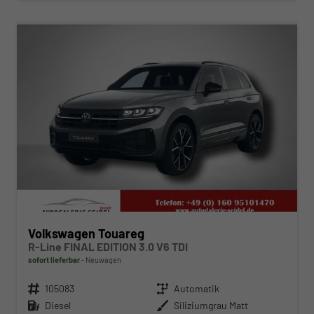
ab 798,– € mtl.
Volkswagen Touareg
R-Line FINAL EDITION 3.0 V6 TDI
sofort lieferbar
Neuwagen
Fahrzeugnr.
105083
Getriebe
Automatik
Kraftstoff
Diesel
Außenfarbe
Siliziumgrau Matt