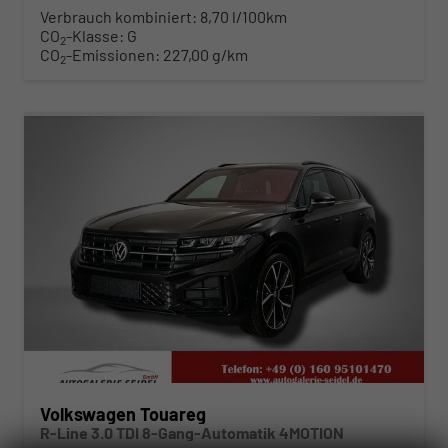
Verbrauch kombiniert:
8,70 l/100km
CO
-Klasse:
G
2
CO
-Emissionen:
227,00 g/km
2
ab 789,– € mtl.
Volkswagen Touareg
R-Line 3.0 TDI 8-Gang-Automatik 4MOTION