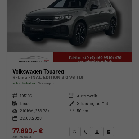
Volkswagen Touareg
R-Line FINAL EDITION 3.0 V6 TDI
sofort lieferbar
Neuwagen
Fahrzeugnr.
105196
Getriebe
Automatik
Kraftstoff
Diesel
Außenfarbe
Siliziumgrau Matt
Leistung
210 kW (286 PS)
Kilometerstand
50 km
22.06.2026
77.690,– €
WhatsApp anfragen
Wir rufen Sie an
Fahrzeugexposé (PDF)
Fahrzeug parken
incl. 19% MwSt.