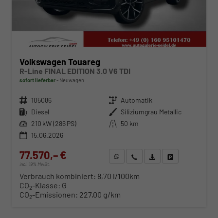
Volkswagen Touareg
R-Line FINAL EDITION 3.0 V6 TDI
sofort lieferbar
Neuwagen
Fahrzeugnr.
105086
Getriebe
Automatik
Kraftstoff
Diesel
Außenfarbe
Siliziumgrau Metallic
Leistung
210 kW (286 PS)
Kilometerstand
50 km
15.06.2026
77.570,– €
WhatsApp anfragen
Wir rufen Sie an
Fahrzeugexposé (PDF)
Fahrzeug parken
incl. 19% MwSt.
Verbrauch kombiniert:
8,70 l/100km
CO
-Klasse:
G
2
CO
-Emissionen:
227,00 g/km
2
ab 788,– € mtl.