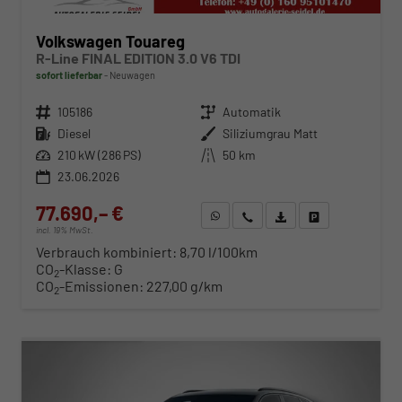
Volkswagen Touareg
R-Line FINAL EDITION 3.0 V6 TDI
sofort lieferbar
Neuwagen
Fahrzeugnr.
105186
Getriebe
Automatik
Kraftstoff
Diesel
Außenfarbe
Siliziumgrau Matt
Leistung
210 kW (286 PS)
Kilometerstand
50 km
23.06.2026
77.690,– €
WhatsApp anfragen
Wir rufen Sie an
Fahrzeugexposé (PDF)
Fahrzeug parken
incl. 19% MwSt.
Verbrauch kombiniert:
8,70 l/100km
CO
-Klasse:
G
2
CO
-Emissionen:
227,00 g/km
2
ab 789,– € mtl.