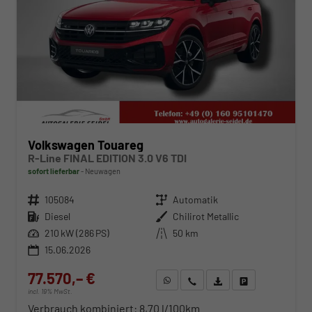
Volkswagen Touareg
R-Line FINAL EDITION 3.0 V6 TDI
sofort lieferbar
Neuwagen
Fahrzeugnr.
105084
Getriebe
Automatik
Kraftstoff
Diesel
Außenfarbe
Chilirot Metallic
Leistung
210 kW (286 PS)
Kilometerstand
50 km
15.06.2026
77.570,– €
WhatsApp anfragen
Wir rufen Sie an
Fahrzeugexposé (PDF)
Fahrzeug parken
incl. 19% MwSt.
Verbrauch kombiniert:
8,70 l/100km