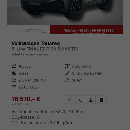
Volkswagen Touareg
R-Line FINAL EDITION 3.0 V6 TDI
sofort lieferbar
Neuwagen
Fahrzeugnr.
105073
Getriebe
Automatik
Kraftstoff
Diesel
Außenfarbe
Siliziumgrau Matt
Leistung
210 kW (286 PS)
Kilometerstand
50 km
23.06.2026
78.570,– €
WhatsApp anfragen
Wir rufen Sie an
Fahrzeugexposé (PDF)
Fahrzeug parken
incl. 19% MwSt.
Verbrauch kombiniert:
8,70 l/100km
CO
-Klasse:
G
2
CO
-Emissionen:
227,00 g/km
2