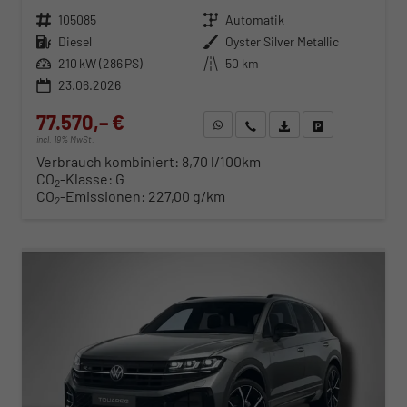
Fahrzeugnr.
105085
Getriebe
Automatik
Kraftstoff
Diesel
Außenfarbe
Oyster Silver Metallic
Leistung
210 kW (286 PS)
Kilometerstand
50 km
23.06.2026
77.570,– €
WhatsApp anfragen
Wir rufen Sie an
Fahrzeugexposé (PDF)
Fahrzeug parken
incl. 19% MwSt.
Verbrauch kombiniert:
8,70 l/100km
CO
-Klasse:
G
2
CO
-Emissionen:
227,00 g/km
2
ab 788,– € mtl.