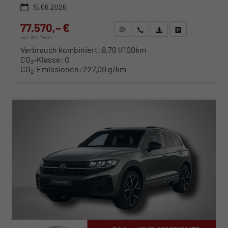
15.06.2026
77.570,– €
WhatsApp anfragen
Wir rufen Sie an
Fahrzeugexposé (PDF)
Fahrzeug parken
incl. 19% MwSt.
Verbrauch kombiniert:
8,70 l/100km
CO
-Klasse:
G
2
CO
-Emissionen:
227,00 g/km
2
ab 789,– € mtl.