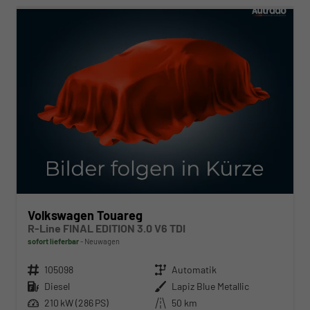
Volkswagen Touareg
R-Line FINAL EDITION 3.0 V6 TDI
sofort lieferbar
Neuwagen
Fahrzeugnr.
105098
Getriebe
Automatik
Kraftstoff
Diesel
Außenfarbe
Lapiz Blue Metallic
Leistung
210 kW (286 PS)
Kilometerstand
50 km