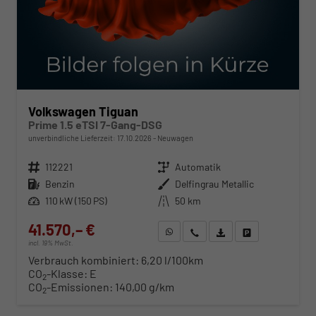
Volkswagen Tiguan
Prime 1.5 eTSI 7-Gang-DSG
unverbindliche Lieferzeit:
17.10.2026
Neuwagen
Fahrzeugnr.
112221
Getriebe
Automatik
Kraftstoff
Benzin
Außenfarbe
Delfingrau Metallic
Leistung
110 kW (150 PS)
Kilometerstand
50 km
41.570,– €
WhatsApp anfragen
Wir rufen Sie an
Fahrzeugexposé (PDF)
Fahrzeug parken
incl. 19% MwSt.
Verbrauch kombiniert:
6,20 l/100km
CO
-Klasse:
E
2
CO
-Emissionen:
140,00 g/km
2
ab 422,– € mtl.