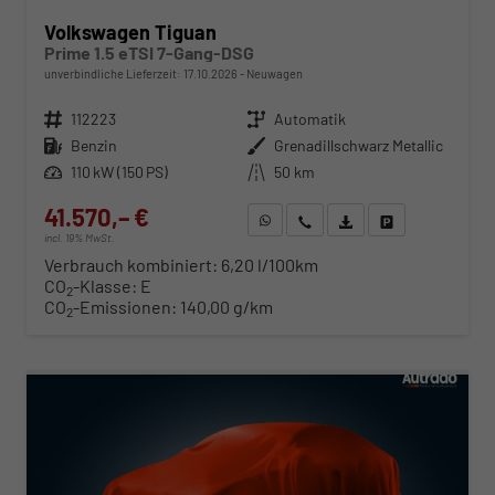
Volkswagen Tiguan
Prime 1.5 eTSI 7-Gang-DSG
unverbindliche Lieferzeit:
17.10.2026
Neuwagen
Fahrzeugnr.
112223
Getriebe
Automatik
Kraftstoff
Benzin
Außenfarbe
Grenadillschwarz Metallic
Leistung
110 kW (150 PS)
Kilometerstand
50 km
41.570,– €
WhatsApp anfragen
Wir rufen Sie an
Fahrzeugexposé (PDF)
Fahrzeug parken
incl. 19% MwSt.
Verbrauch kombiniert:
6,20 l/100km
CO
-Klasse:
E
2
CO
-Emissionen:
140,00 g/km
2
ab 422,– € mtl.