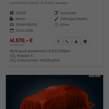
unverbindliche Lieferzeit:
26.09.2026
Neuwagen
Fahrzeugnr.
112220
Getriebe
Automatik
Kraftstoff
Benzin
Außenfarbe
Delfingrau Metallic
Leistung
110 kW (150 PS)
Kilometerstand
50 km
20.04.2026
41.570,– €
WhatsApp anfragen
Wir rufen Sie an
Fahrzeugexposé (PDF)
Fahrzeug parken
incl. 19% MwSt.
Verbrauch kombiniert:
6,20 l/100km
CO
-Klasse:
E
2
CO
-Emissionen:
140,00 g/km
2
ab 422,– € mtl.