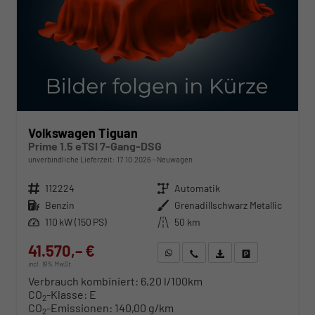
Volkswagen Tiguan
Prime 1.5 eTSI 7-Gang-DSG
unverbindliche Lieferzeit:
17.10.2026
Neuwagen
Fahrzeugnr.
112224
Getriebe
Automatik
Kraftstoff
Benzin
Außenfarbe
Grenadillschwarz Metallic
Leistung
110 kW (150 PS)
Kilometerstand
50 km
41.570,– €
WhatsApp anfragen
Wir rufen Sie an
Fahrzeugexposé (PDF)
Fahrzeug parken
incl. 19% MwSt.
Verbrauch kombiniert:
6,20 l/100km
CO
-Klasse:
E
2
CO
-Emissionen:
140,00 g/km
2