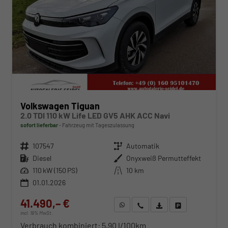
Volkswagen Tiguan
2.0 TDI 110 kW Life LED GV5 AHK ACC Navi
sofort lieferbar
Fahrzeug mit Tageszulassung
Fahrzeugnr.
107547
Getriebe
Automatik
Kraftstoff
Diesel
Außenfarbe
Onyxweiß Permutteffekt
Leistung
110 kW (150 PS)
Kilometerstand
10 km
01.01.2026
41.490,– €
WhatsApp anfragen
Wir rufen Sie an
Fahrzeugexposé (PDF)
Fahrzeug parken
incl. 19% MwSt.
Verbrauch kombiniert:
5,90 l/100km