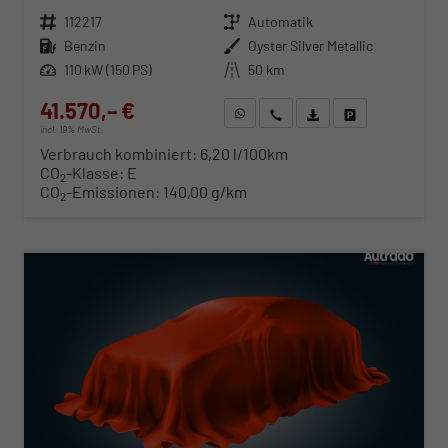
Fahrzeugnr.
112217
Getriebe
Automatik
Kraftstoff
Benzin
Außenfarbe
Oyster Silver Metallic
Leistung
110 kW (150 PS)
Kilometerstand
50 km
41.570,– €
WhatsApp anfragen
Wir rufen Sie an
Fahrzeugexposé (PDF)
Fahrzeug parken
incl. 19% MwSt.
Verbrauch kombiniert:
6,20 l/100km
CO
-Klasse:
E
2
CO
-Emissionen:
140,00 g/km
2
ab 422,– € mtl.