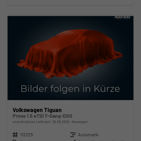
ab 422,– € mtl.
Volkswagen Tiguan
Prime 1.5 eTSI 7-Gang-DSG
unverbindliche Lieferzeit:
26.09.2026
Neuwagen
Fahrzeugnr.
112225
Getriebe
Automatik