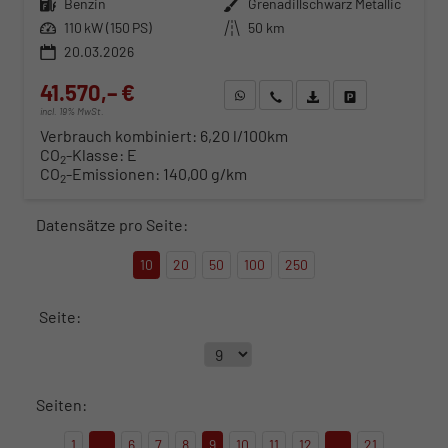
Kraftstoff
Benzin
Außenfarbe
Grenadillschwarz Metallic
Leistung
110 kW (150 PS)
Kilometerstand
50 km
20.03.2026
41.570,– €
WhatsApp anfragen
Wir rufen Sie an
Fahrzeugexposé (PDF)
Fahrzeug parken
incl. 19% MwSt.
Verbrauch kombiniert:
6,20 l/100km
CO
-Klasse:
E
2
CO
-Emissionen:
140,00 g/km
2
Datensätze pro Seite:
10
20
50
100
250
Seite:
Seiten:
1
...
6
7
8
9
10
11
12
...
21