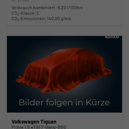
incl. 19% MwSt.
Verbrauch kombiniert:
6,20 l/100km
CO
-Klasse:
E
2
CO
-Emissionen:
140,00 g/km
2
ab 422,– € mtl.
Volkswagen Tiguan
Prime 1.5 eTSI 7-Gang-DSG