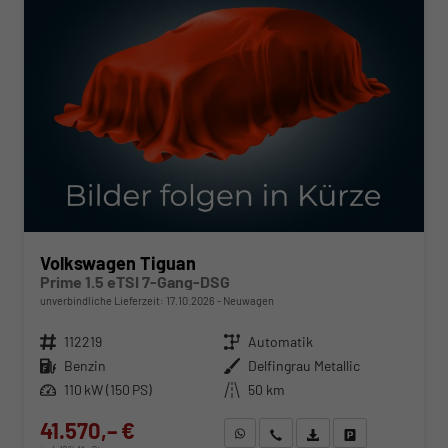
Volkswagen Tiguan
Prime 1.5 eTSI 7-Gang-DSG
unverbindliche Lieferzeit:
17.10.2026
Neuwagen
Fahrzeugnr.
112219
Getriebe
Automatik
Kraftstoff
Benzin
Außenfarbe
Delfingrau Metallic
Leistung
110 kW (150 PS)
Kilometerstand
50 km
41.570,– €
WhatsApp anfragen
Wir rufen Sie an
Fahrzeugexposé (PDF)
Fahrzeug parken