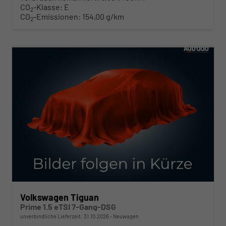
CO
-Klasse:
E
2
CO
-Emissionen:
154,00 g/km
2
ab 422,– € mtl.
Volkswagen Tiguan
Prime 1.5 eTSI 7-Gang-DSG
unverbindliche Lieferzeit:
31.10.2026
Neuwagen