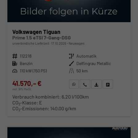
Volkswagen Tiguan
Prime 1.5 eTSI 7-Gang-DSG
unverbindliche Lieferzeit:
17.10.2026
Neuwagen
Fahrzeugnr.
112218
Getriebe
Automatik
Kraftstoff
Benzin
Außenfarbe
Delfingrau Metallic
Leistung
110 kW (150 PS)
Kilometerstand
50 km
41.570,– €
WhatsApp anfragen
Wir rufen Sie an
Fahrzeugexposé (PDF)
Fahrzeug parken
incl. 19% MwSt.
Verbrauch kombiniert:
6,20 l/100km
CO
-Klasse:
E
2
CO
-Emissionen:
140,00 g/km
2
ab 422,– € mtl.