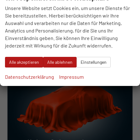
Kraftstoff
Benzin
Außenfarbe
Oyster Silver Metallic
Unsere Website setzt Cookies ein, um unsere Dienste für
Leistung
110 kW (150 PS)
Kilometerstand
50 km
Sie bereitzustellen. Hierbei berücksichtigen wir Ihre
Auswahl und verarbeiten nur die Daten für Marketing,
40.570,– €
WhatsApp anfragen
Wir rufen Sie an
Fahrzeugexposé (PDF)
Fahrzeug parken
Analytics und Personalisierung, für die Sie uns Ihr
incl. 19% MwSt.
Einverständnis geben. Sie können Ihre Einwilligung
Verbrauch kombiniert:
6,20 l/100km
jederzeit mit Wirkung für die Zukunft widerrufen.
CO
-Klasse:
E
2
CO
-Emissionen:
140,00 g/km
2
Alle akzeptieren
Alle ablehnen
Einstellungen
ab 412,– € mtl.
Datenschutzerklärung
Impressum