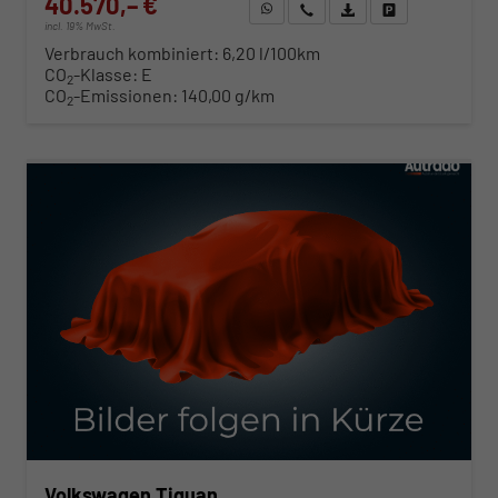
40.570,– €
WhatsApp anfragen
Wir rufen Sie an
Fahrzeugexposé (PDF)
Fahrzeug parken
incl. 19% MwSt.
Verbrauch kombiniert:
6,20 l/100km
CO
-Klasse:
E
2
CO
-Emissionen:
140,00 g/km
2
ab 412,– € mtl.
Volkswagen Tiguan