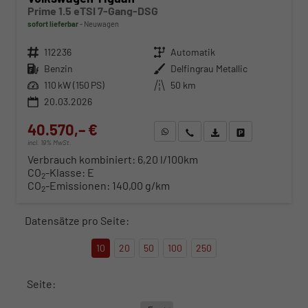
Prime 1.5 eTSI 7-Gang-DSG
sofort lieferbar
Neuwagen
Fahrzeugnr.
112236
Getriebe
Automatik
Kraftstoff
Benzin
Außenfarbe
Delfingrau Metallic
Leistung
110 kW (150 PS)
Kilometerstand
50 km
20.03.2026
40.570,– €
WhatsApp anfragen
Wir rufen Sie an
Fahrzeugexposé (PDF)
Fahrzeug parken
incl. 19% MwSt.
Verbrauch kombiniert:
6,20 l/100km
CO
-Klasse:
E
2
CO
-Emissionen:
140,00 g/km
2
Datensätze pro Seite:
10
20
50
100
250
Seite: