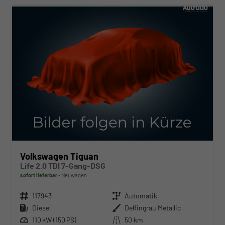
Volkswagen Tiguan
Life 2.0 TDI 7-Gang-DSG
sofort lieferbar
Neuwagen
Fahrzeugnr.
117943
Getriebe
Automatik
Kraftstoff
Diesel
Außenfarbe
Delfingrau Metallic
Leistung
110 kW (150 PS)
Kilometerstand
50 km