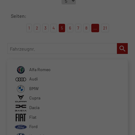
Seiten:
1
2
3
4
5
6
7
8
...
21
Fahrzeugnr.
Alfa Romeo
Audi
BMW
Cupra
Dacia
Fiat
Ford