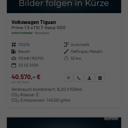
Volkswagen Tiguan
Prime 1.5 eTSI 7-Gang-DSG
sofort lieferbar
Neuwagen
Fahrzeugnr.
112234
Getriebe
Automatik
Kraftstoff
Benzin
Außenfarbe
Delfingrau Metallic
Leistung
110 kW (150 PS)
Kilometerstand
50 km
20.03.2026
40.570,– €
WhatsApp anfragen
Wir rufen Sie an
Fahrzeugexposé (PDF)
Fahrzeug parken
incl. 19% MwSt.
Verbrauch kombiniert:
6,20 l/100km
CO
-Klasse:
E
2
CO
-Emissionen:
140,00 g/km
2
ab 412,– € mtl.