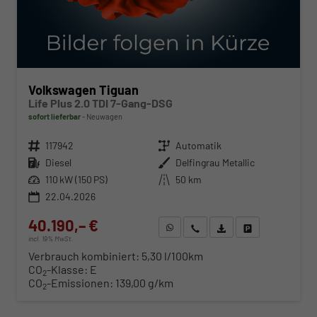
Volkswagen Tiguan
Life Plus 2.0 TDI 7-Gang-DSG
sofort lieferbar
Neuwagen
Fahrzeugnr.
117942
Getriebe
Automatik
Kraftstoff
Diesel
Außenfarbe
Delfingrau Metallic
Leistung
110 kW (150 PS)
Kilometerstand
50 km
22.04.2026
40.190,– €
WhatsApp anfragen
Wir rufen Sie an
Fahrzeugexposé (PDF)
Fahrzeug parken
incl. 19% MwSt.
Verbrauch kombiniert:
5,30 l/100km
CO
-Klasse:
E
2
CO
-Emissionen:
139,00 g/km
2
ab 408,– € mtl.