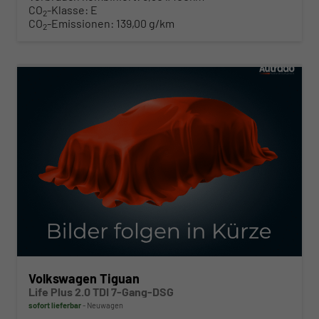
CO
-Klasse:
E
2
CO
-Emissionen:
139,00 g/km
2
ab 408,– € mtl.
Volkswagen Tiguan
Life Plus 2.0 TDI 7-Gang-DSG
sofort lieferbar
Neuwagen