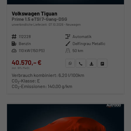
Volkswagen Tiguan
Prime 1.5 eTSI 7-Gang-DSG
unverbindliche Lieferzeit:
07.10.2026
Neuwagen
Fahrzeugnr.
112228
Getriebe
Automatik
Kraftstoff
Benzin
Außenfarbe
Delfingrau Metallic
Leistung
110 kW (150 PS)
Kilometerstand
50 km
40.570,– €
WhatsApp anfragen
Wir rufen Sie an
Fahrzeugexposé (PDF)
Fahrzeug parken
incl. 19% MwSt.
Verbrauch kombiniert:
6,20 l/100km
CO
-Klasse:
E
2
CO
-Emissionen:
140,00 g/km
2
ab 412,– € mtl.