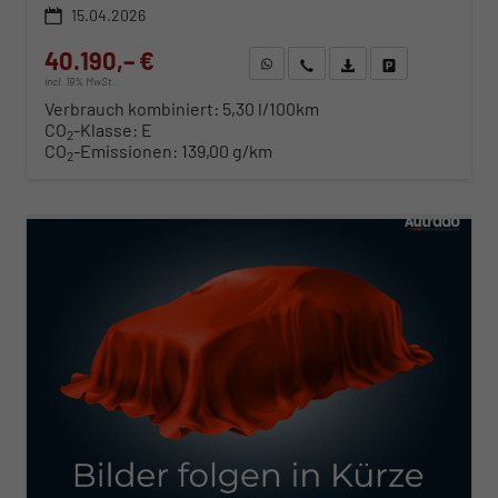
15.04.2026
40.190,– €
WhatsApp anfragen
Wir rufen Sie an
Fahrzeugexposé (PDF)
Fahrzeug parken
incl. 19% MwSt.
Verbrauch kombiniert:
5,30 l/100km
CO
-Klasse:
E
2
CO
-Emissionen:
139,00 g/km
2
ab 412,– € mtl.