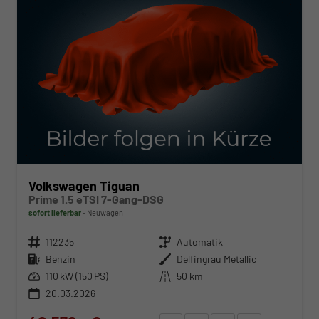
Volkswagen Tiguan
Prime 1.5 eTSI 7-Gang-DSG
sofort lieferbar
Neuwagen
Fahrzeugnr.
112235
Getriebe
Automatik
Kraftstoff
Benzin
Außenfarbe
Delfingrau Metallic
Leistung
110 kW (150 PS)
Kilometerstand
50 km
20.03.2026