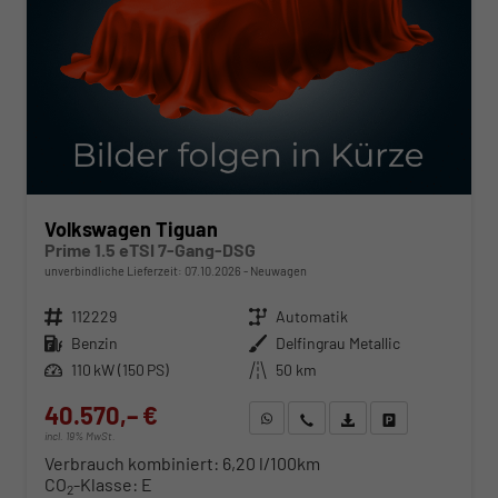
Volkswagen Tiguan
Prime 1.5 eTSI 7-Gang-DSG
unverbindliche Lieferzeit:
07.10.2026
Neuwagen
Fahrzeugnr.
112229
Getriebe
Automatik
Kraftstoff
Benzin
Außenfarbe
Delfingrau Metallic
Leistung
110 kW (150 PS)
Kilometerstand
50 km
40.570,– €
WhatsApp anfragen
Wir rufen Sie an
Fahrzeugexposé (PDF)
Fahrzeug parken
incl. 19% MwSt.
Verbrauch kombiniert:
6,20 l/100km
CO
-Klasse:
E
2