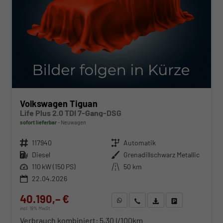
Volkswagen Tiguan
Life Plus 2.0 TDI 7-Gang-DSG
sofort lieferbar
Neuwagen
Fahrzeugnr.
117940
Getriebe
Automatik
Kraftstoff
Diesel
Außenfarbe
Grenadillschwarz Metallic
Leistung
110 kW (150 PS)
Kilometerstand
50 km
22.04.2026
40.190,– €
WhatsApp anfragen
Wir rufen Sie an
Fahrzeugexposé (PDF)
Fahrzeug parken
incl. 19% MwSt.
Verbrauch kombiniert:
5,30 l/100km