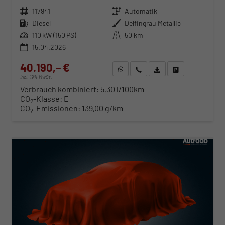
Fahrzeugnr.
117941
Getriebe
Automatik
Kraftstoff
Diesel
Außenfarbe
Delfingrau Metallic
Leistung
110 kW (150 PS)
Kilometerstand
50 km
15.04.2026
40.190,– €
WhatsApp anfragen
Wir rufen Sie an
Fahrzeugexposé (PDF)
Fahrzeug parken
incl. 19% MwSt.
Verbrauch kombiniert:
5,30 l/100km
CO
-Klasse:
E
2
CO
-Emissionen:
139,00 g/km
2
ab 408,– € mtl.