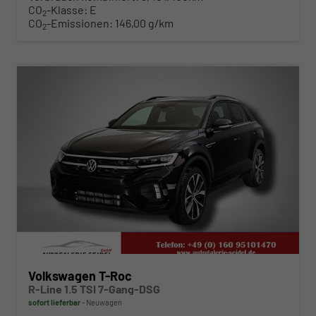
CO
-Klasse:
E
2
CO
-Emissionen:
146,00 g/km
2
ab 342,– € mtl.
Volkswagen T-Roc
R-Line 1.5 TSI 7-Gang-DSG
sofort lieferbar
Neuwagen