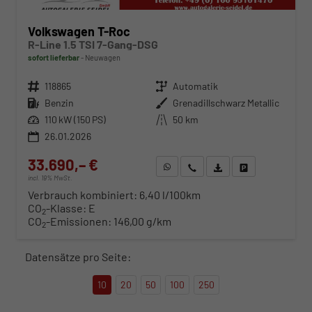
Volkswagen T-Roc
R-Line 1.5 TSI 7-Gang-DSG
sofort lieferbar
Neuwagen
Fahrzeugnr.
118865
Getriebe
Automatik
Kraftstoff
Benzin
Außenfarbe
Grenadillschwarz Metallic
Leistung
110 kW (150 PS)
Kilometerstand
50 km
26.01.2026
33.690,– €
WhatsApp anfragen
Wir rufen Sie an
Fahrzeugexposé (PDF)
Fahrzeug parken
incl. 19% MwSt.
Verbrauch kombiniert:
6,40 l/100km
CO
-Klasse:
E
2
CO
-Emissionen:
146,00 g/km
2
Datensätze pro Seite:
10
20
50
100
250