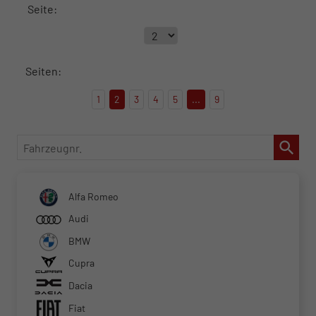
Seite:
Seiten:
1
2
3
4
5
...
9
Fahrzeugnr.
Alfa Romeo
Audi
BMW
Cupra
Dacia
Fiat