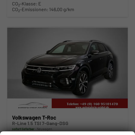
CO
-Klasse:
E
2
CO
-Emissionen:
146,00 g/km
2
ab 342,– € mtl.
Volkswagen T-Roc
R-Line 1.5 TSI 7-Gang-DSG
sofort lieferbar
Neuwagen