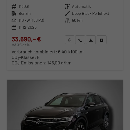
Fahrzeugnr.
113031
Getriebe
Automatik
Kraftstoff
Benzin
Außenfarbe
Deep Black Perleffekt
Leistung
110 kW (150 PS)
Kilometerstand
50 km
11.12.2025
33.690,– €
WhatsApp anfragen
Wir rufen Sie an
Fahrzeugexposé (PDF)
Fahrzeug parken
incl. 19% MwSt.
Verbrauch kombiniert:
6,40 l/100km
CO
-Klasse:
E
2
CO
-Emissionen:
146,00 g/km
2
ab 342,– € mtl.