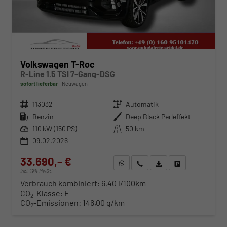
Volkswagen T-Roc
R-Line 1.5 TSI 7-Gang-DSG
sofort lieferbar
Neuwagen
Fahrzeugnr.
113032
Getriebe
Automatik
Kraftstoff
Benzin
Außenfarbe
Deep Black Perleffekt
Leistung
110 kW (150 PS)
Kilometerstand
50 km
09.02.2026
33.690,– €
WhatsApp anfragen
Wir rufen Sie an
Fahrzeugexposé (PDF)
Fahrzeug parken
incl. 19% MwSt.
Verbrauch kombiniert:
6,40 l/100km
CO
-Klasse:
E
2
CO
-Emissionen:
146,00 g/km
2
ab 342,– € mtl.