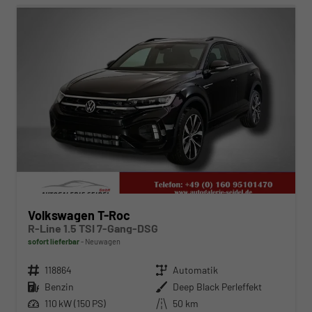
Volkswagen T-Roc
R-Line 1.5 TSI 7-Gang-DSG
sofort lieferbar
Neuwagen
Fahrzeugnr.
118864
Getriebe
Automatik
Kraftstoff
Benzin
Außenfarbe
Deep Black Perleffekt
Leistung
110 kW (150 PS)
Kilometerstand
50 km