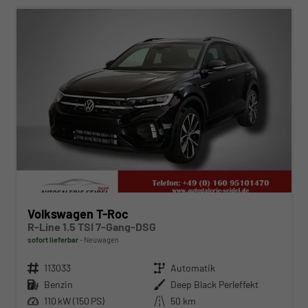
Volkswagen T-Roc
R-Line 1.5 TSI 7-Gang-DSG
sofort lieferbar
Neuwagen
Fahrzeugnr.
113033
Getriebe
Automatik
Kraftstoff
Benzin
Außenfarbe
Deep Black Perleffekt
Leistung
110 kW (150 PS)
Kilometerstand
50 km