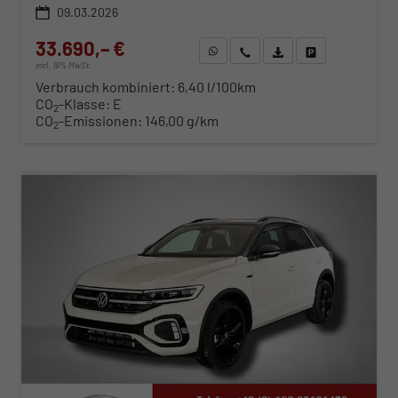
09.03.2026
33.690,– €
WhatsApp anfragen
Wir rufen Sie an
Fahrzeugexposé (PDF)
Fahrzeug parken
incl. 19% MwSt.
Verbrauch kombiniert:
6,40 l/100km
CO
-Klasse:
E
2
CO
-Emissionen:
146,00 g/km
2
ab 342,– € mtl.