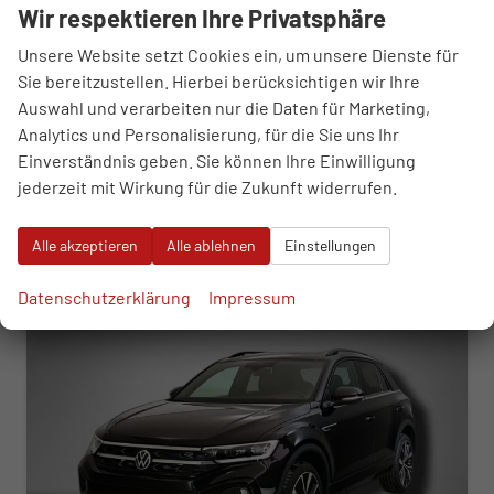
Wir respektieren Ihre Privatsphäre
Fahrzeugnr.
118862
Getriebe
Automatik
Kraftstoff
Benzin
Außenfarbe
Deep Black Perleffekt
Unsere Website setzt Cookies ein, um unsere Dienste für
Leistung
110 kW (150 PS)
Kilometerstand
50 km
Sie bereitzustellen. Hierbei berücksichtigen wir Ihre
05.05.2026
Auswahl und verarbeiten nur die Daten für Marketing,
Analytics und Personalisierung, für die Sie uns Ihr
33.690,– €
WhatsApp anfragen
Wir rufen Sie an
Fahrzeugexposé (PDF)
Fahrzeug parken
Einverständnis geben. Sie können Ihre Einwilligung
incl. 19% MwSt.
jederzeit mit Wirkung für die Zukunft widerrufen.
Verbrauch kombiniert:
6,40 l/100km
CO
-Klasse:
E
2
CO
-Emissionen:
146,00 g/km
2
Alle akzeptieren
Alle ablehnen
Einstellungen
ab 342,– € mtl.
Datenschutzerklärung
Impressum