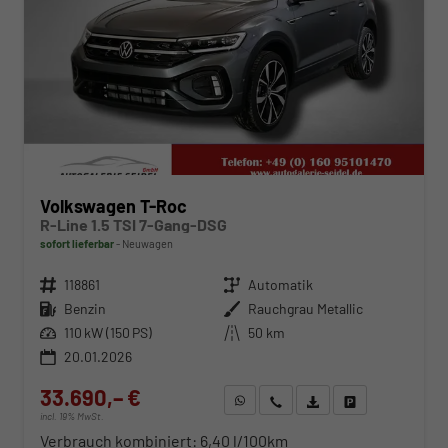
Volkswagen T-Roc
R-Line 1.5 TSI 7-Gang-DSG
sofort lieferbar
Neuwagen
Fahrzeugnr.
118861
Getriebe
Automatik
Kraftstoff
Benzin
Außenfarbe
Rauchgrau Metallic
Leistung
110 kW (150 PS)
Kilometerstand
50 km
20.01.2026
33.690,– €
WhatsApp anfragen
Wir rufen Sie an
Fahrzeugexposé (PDF)
Fahrzeug parken
incl. 19% MwSt.
Verbrauch kombiniert:
6,40 l/100km