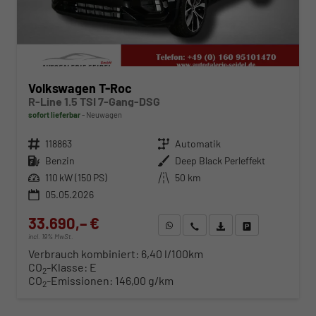
Volkswagen T-Roc
R-Line 1.5 TSI 7-Gang-DSG
sofort lieferbar
Neuwagen
Fahrzeugnr.
118863
Getriebe
Automatik
Kraftstoff
Benzin
Außenfarbe
Deep Black Perleffekt
Leistung
110 kW (150 PS)
Kilometerstand
50 km
05.05.2026
33.690,– €
WhatsApp anfragen
Wir rufen Sie an
Fahrzeugexposé (PDF)
Fahrzeug parken
incl. 19% MwSt.
Verbrauch kombiniert:
6,40 l/100km
CO
-Klasse:
E
2
CO
-Emissionen:
146,00 g/km
2
ab 342,– € mtl.