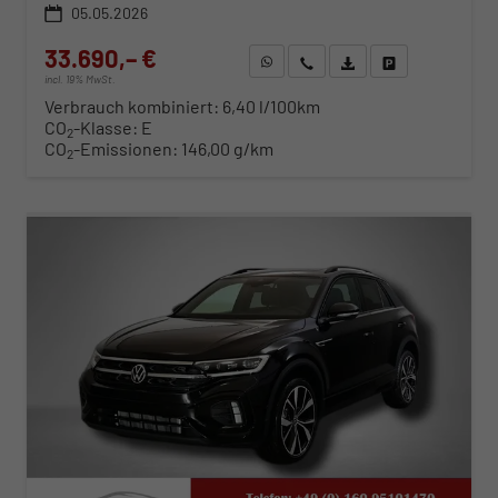
05.05.2026
33.690,– €
WhatsApp anfragen
Wir rufen Sie an
Fahrzeugexposé (PDF)
Fahrzeug parken
incl. 19% MwSt.
Verbrauch kombiniert:
6,40 l/100km
CO
-Klasse:
E
2
CO
-Emissionen:
146,00 g/km
2
ab 342,– € mtl.