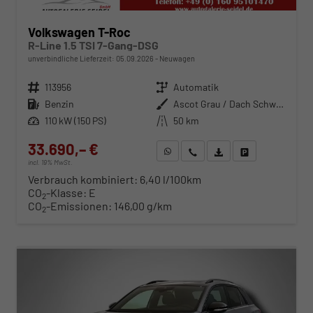
Volkswagen T-Roc
R-Line 1.5 TSI 7-Gang-DSG
unverbindliche Lieferzeit:
05.09.2026
Neuwagen
Fahrzeugnr.
113956
Getriebe
Automatik
Kraftstoff
Benzin
Außenfarbe
Ascot Grau / Dach Schwarz
Leistung
110 kW (150 PS)
Kilometerstand
50 km
33.690,– €
WhatsApp anfragen
Wir rufen Sie an
Fahrzeugexposé (PDF)
Fahrzeug parken
incl. 19% MwSt.
Verbrauch kombiniert:
6,40 l/100km
CO
-Klasse:
E
2
CO
-Emissionen:
146,00 g/km
2
ab 342,– € mtl.