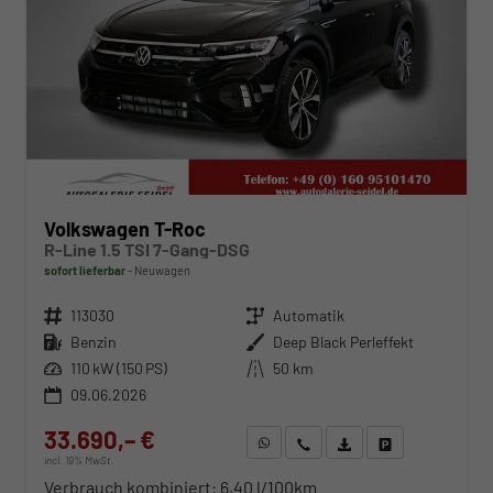
Volkswagen T-Roc
R-Line 1.5 TSI 7-Gang-DSG
sofort lieferbar
Neuwagen
Fahrzeugnr.
113030
Getriebe
Automatik
Kraftstoff
Benzin
Außenfarbe
Deep Black Perleffekt
Leistung
110 kW (150 PS)
Kilometerstand
50 km
09.06.2026
33.690,– €
WhatsApp anfragen
Wir rufen Sie an
Fahrzeugexposé (PDF)
Fahrzeug parken
incl. 19% MwSt.
Verbrauch kombiniert:
6,40 l/100km