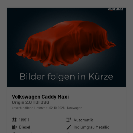
ab 369,– € mtl.
Volkswagen Caddy Maxi
Origin 2.0 TDI DSG
unverbindliche Lieferzeit:
02.10.2026
Neuwagen
Fahrzeugnr.
119911
Getriebe
Automatik
Kraftstoff
Diesel
Außenfarbe
Indiumgrau Metallic