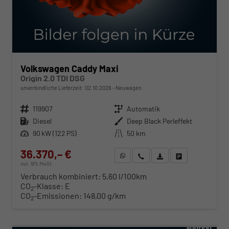
Volkswagen Caddy Maxi
Origin 2.0 TDI DSG
unverbindliche Lieferzeit:
02.10.2026
Neuwagen
Fahrzeugnr.
119907
Getriebe
Automatik
Kraftstoff
Diesel
Außenfarbe
Deep Black Perleffekt
Leistung
90 kW (122 PS)
Kilometerstand
50 km
36.370,– €
WhatsApp anfragen
Wir rufen Sie an
Fahrzeugexposé (PDF)
Fahrzeug parken
incl. 19% MwSt.
Verbrauch kombiniert:
5,60 l/100km
CO
-Klasse:
E
2
CO
-Emissionen:
148,00 g/km
2
ab 369,– € mtl.