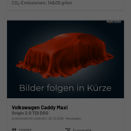
CO
-Emissionen:
148,00 g/km
2
ab 367,– € mtl.
Volkswagen Caddy Maxi
Origin 2.0 TDI DSG
unverbindliche Lieferzeit:
02.10.2026
Neuwagen
Fahrzeugnr.
120093
Getriebe
Automatik