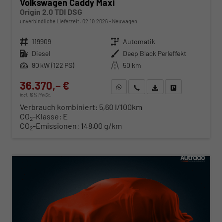
Volkswagen Caddy Maxi
Origin 2.0 TDI DSG
unverbindliche Lieferzeit:
02.10.2026
Neuwagen
Fahrzeugnr.
119909
Getriebe
Automatik
Kraftstoff
Diesel
Außenfarbe
Deep Black Perleffekt
Leistung
90 kW (122 PS)
Kilometerstand
50 km
36.370,– €
WhatsApp anfragen
Wir rufen Sie an
Fahrzeugexposé (PDF)
Fahrzeug parken
incl. 19% MwSt.
Verbrauch kombiniert:
5,60 l/100km
CO
-Klasse:
E
2
CO
-Emissionen:
148,00 g/km
2
ab 369,– € mtl.