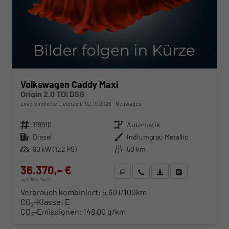
Volkswagen Caddy Maxi
Origin 2.0 TDI DSG
unverbindliche Lieferzeit:
02.10.2026
Neuwagen
Fahrzeugnr.
119910
Getriebe
Automatik
Kraftstoff
Diesel
Außenfarbe
Indiumgrau Metallic
Leistung
90 kW (122 PS)
Kilometerstand
50 km
36.370,– €
WhatsApp anfragen
Wir rufen Sie an
Fahrzeugexposé (PDF)
Fahrzeug parken
incl. 19% MwSt.
Verbrauch kombiniert:
5,60 l/100km
CO
-Klasse:
E
2
CO
-Emissionen:
148,00 g/km
2