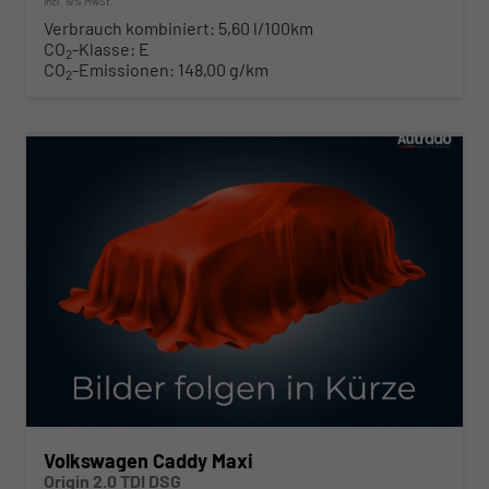
incl. 19% MwSt.
Verbrauch kombiniert:
5,60 l/100km
CO
-Klasse:
E
2
CO
-Emissionen:
148,00 g/km
2
ab 369,– € mtl.
Volkswagen Caddy Maxi
Origin 2.0 TDI DSG