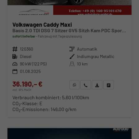
Volkswagen Caddy Maxi
Basis 2.0 TDI DSG 7 Sitzer GV5 Sitzh Kam PDC Sport Edition
sofort lieferbar
Fahrzeug mit Tageszulassung
Fahrzeugnr.
120360
Getriebe
Automatik
Kraftstoff
Diesel
Außenfarbe
Indiumgrau Metallic
Leistung
90 kW (122 PS)
Kilometerstand
10 km
01.08.2025
36.190,– €
WhatsApp anfragen
Wir rufen Sie an
Fahrzeugexposé (PDF)
Fahrzeug parken
incl. 19% MwSt.
Verbrauch kombiniert:
5,60 l/100km
CO
-Klasse:
E
2
CO
-Emissionen:
146,00 g/km
2
ab 369,– € mtl.