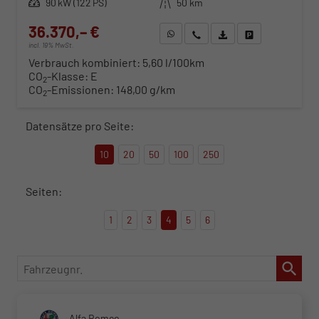
Leistung
90 kW (122 PS)
Kilometerstand
50 km
36.370,– €
WhatsApp anfragen
Wir rufen Sie an
Fahrzeugexposé (PDF)
Fahrzeug parken
incl. 19% MwSt.
Verbrauch kombiniert:
5,60 l/100km
CO
-Klasse:
E
2
CO
-Emissionen:
148,00 g/km
2
Datensätze pro Seite:
10
20
50
100
250
Seiten:
1
2
3
4
5
6
Fahrzeugnr.
Alfa Romeo