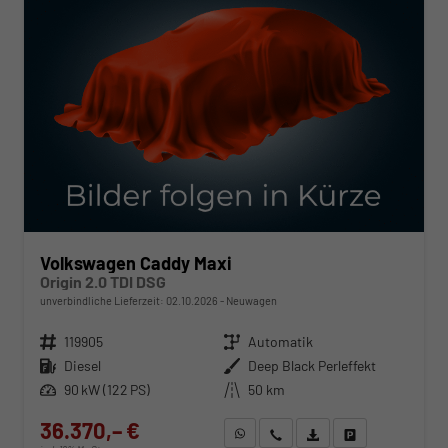
Volkswagen Caddy Maxi
Origin 2.0 TDI DSG
unverbindliche Lieferzeit:
02.10.2026
Neuwagen
Fahrzeugnr.
119905
Getriebe
Automatik
Kraftstoff
Diesel
Außenfarbe
Deep Black Perleffekt
Leistung
90 kW (122 PS)
Kilometerstand
50 km
36.370,– €
WhatsApp anfragen
Wir rufen Sie an
Fahrzeugexposé (PDF)
Fahrzeug parken