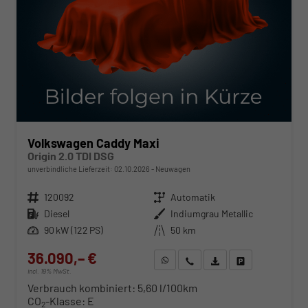
Volkswagen Caddy Maxi
Origin 2.0 TDI DSG
unverbindliche Lieferzeit:
02.10.2026
Neuwagen
Fahrzeugnr.
120092
Getriebe
Automatik
Kraftstoff
Diesel
Außenfarbe
Indiumgrau Metallic
Leistung
90 kW (122 PS)
Kilometerstand
50 km
36.090,– €
WhatsApp anfragen
Wir rufen Sie an
Fahrzeugexposé (PDF)
Fahrzeug parken
incl. 19% MwSt.
Verbrauch kombiniert:
5,60 l/100km
CO
-Klasse:
E
2