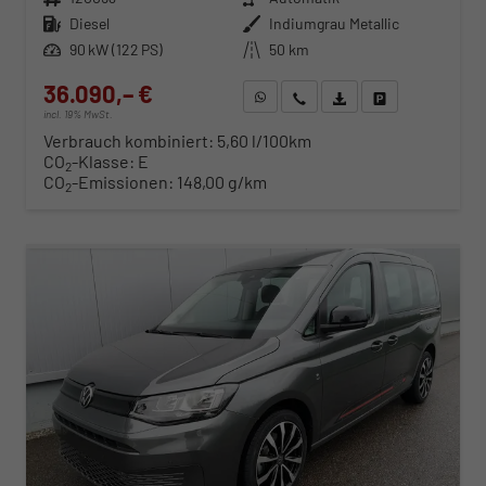
Kraftstoff
Diesel
Außenfarbe
Indiumgrau Metallic
Leistung
90 kW (122 PS)
Kilometerstand
50 km
36.090,– €
WhatsApp anfragen
Wir rufen Sie an
Fahrzeugexposé (PDF)
Fahrzeug parken
incl. 19% MwSt.
Verbrauch kombiniert:
5,60 l/100km
CO
-Klasse:
E
2
CO
-Emissionen:
148,00 g/km
2
ab 368,– € mtl.