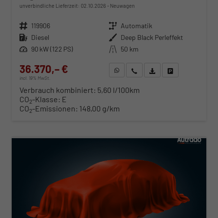
unverbindliche Lieferzeit:
02.10.2026
Neuwagen
Fahrzeugnr.
119906
Getriebe
Automatik
Kraftstoff
Diesel
Außenfarbe
Deep Black Perleffekt
Leistung
90 kW (122 PS)
Kilometerstand
50 km
36.370,– €
WhatsApp anfragen
Wir rufen Sie an
Fahrzeugexposé (PDF)
Fahrzeug parken
incl. 19% MwSt.
Verbrauch kombiniert:
5,60 l/100km
CO
-Klasse:
E
2
CO
-Emissionen:
148,00 g/km
2
ab 369,– € mtl.