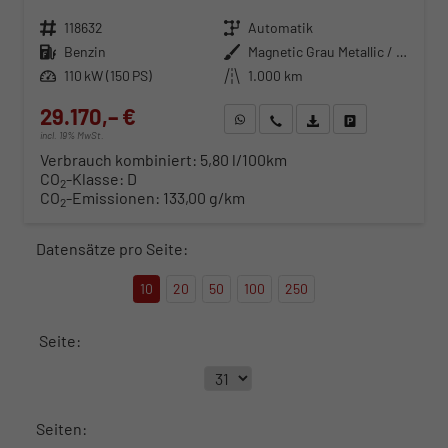
Fahrzeugnr.
118632
Getriebe
Automatik
Kraftstoff
Benzin
Außenfarbe
Magnetic Grau Metallic / Dach in Midnight Schwarz Metallic
Leistung
110 kW (150 PS)
Kilometerstand
1.000 km
29.170,– €
WhatsApp anfragen
Wir rufen Sie an
Fahrzeugexposé (PDF)
Fahrzeug parken
incl. 19% MwSt.
Verbrauch kombiniert:
5,80 l/100km
CO
-Klasse:
D
2
CO
-Emissionen:
133,00 g/km
2
Datensätze pro Seite:
10
20
50
100
250
Seite:
Seiten: