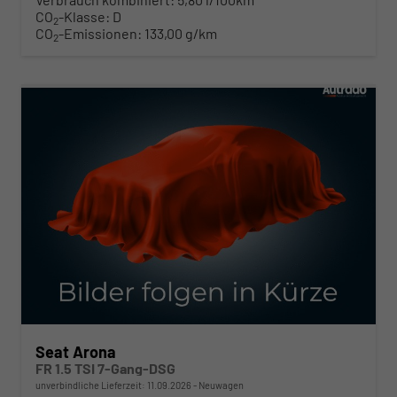
CO
-Klasse:
D
2
CO
-Emissionen:
133,00 g/km
2
ab 296,– € mtl.
Seat Arona
FR 1.5 TSI 7-Gang-DSG
unverbindliche Lieferzeit:
11.09.2026
Neuwagen