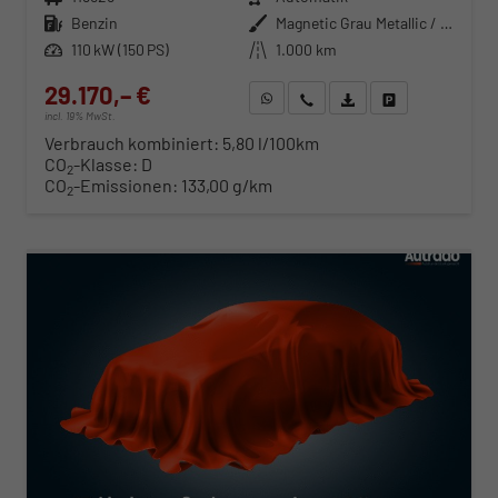
Kraftstoff
Benzin
Außenfarbe
Magnetic Grau Metallic / Dach in Midnight Schwarz Metallic
Leistung
110 kW (150 PS)
Kilometerstand
1.000 km
29.170,– €
WhatsApp anfragen
Wir rufen Sie an
Fahrzeugexposé (PDF)
Fahrzeug parken
incl. 19% MwSt.
Verbrauch kombiniert:
5,80 l/100km
CO
-Klasse:
D
2
CO
-Emissionen:
133,00 g/km
2
ab 296,– € mtl.