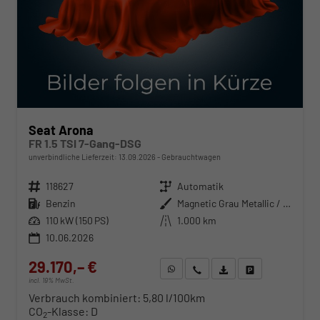
Seat Arona
FR 1.5 TSI 7-Gang-DSG
unverbindliche Lieferzeit:
13.09.2026
Gebrauchtwagen
Fahrzeugnr.
118627
Getriebe
Automatik
Kraftstoff
Benzin
Außenfarbe
Magnetic Grau Metallic / Dach in Midnight Schwarz Metallic
Leistung
110 kW (150 PS)
Kilometerstand
1.000 km
10.06.2026
29.170,– €
WhatsApp anfragen
Wir rufen Sie an
Fahrzeugexposé (PDF)
Fahrzeug parken
incl. 19% MwSt.
Verbrauch kombiniert:
5,80 l/100km
CO
-Klasse:
D
2