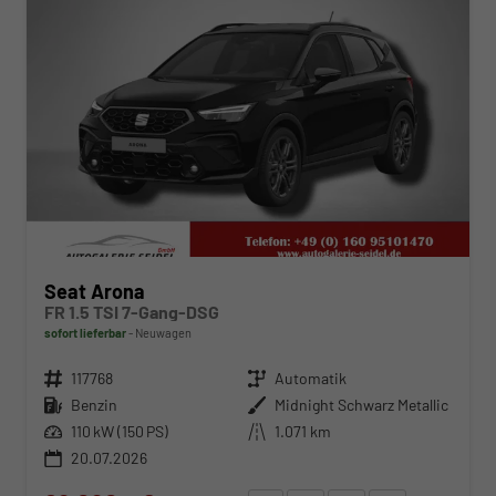
Seat Arona
FR 1.5 TSI 7-Gang-DSG
sofort lieferbar
Neuwagen
Fahrzeugnr.
117768
Getriebe
Automatik
Kraftstoff
Benzin
Außenfarbe
Midnight Schwarz Metallic
Leistung
110 kW (150 PS)
Kilometerstand
1.071 km
20.07.2026