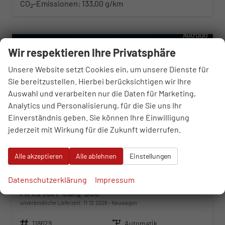
CO
-Emissionen:
133,00 g/km
2
ab 296,– € mtl.
Wir respektieren Ihre Privatsphäre
Unsere Website setzt Cookies ein, um unsere Dienste für
Sie bereitzustellen. Hierbei berücksichtigen wir Ihre
Auswahl und verarbeiten nur die Daten für Marketing,
Analytics und Personalisierung, für die Sie uns Ihr
Einverständnis geben. Sie können Ihre Einwilligung
jederzeit mit Wirkung für die Zukunft widerrufen.
Alle akzeptieren
Alle ablehnen
Einstellungen
Datenschutzerklärung
Impressum
Seat Arona
FR 1.5 TSI 7-Gang-DSG
unverbindliche Lieferzeit:
11.12.2026
Neuwagen
Fahrzeugnr.
118629
Getriebe
Automatik