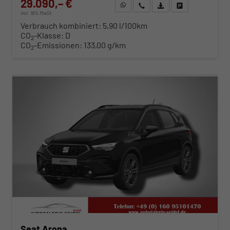
29.090,– €
WhatsApp anfragen
Wir rufen Sie an
Fahrzeugexposé (PDF)
Fahrzeug parken
incl. 19% MwSt.
Verbrauch kombiniert:
5,90 l/100km
CO
-Klasse:
D
2
CO
-Emissionen:
133,00 g/km
2
ab 295,– € mtl.
Seat Arona