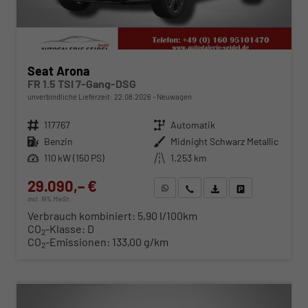
Seat Arona
FR 1.5 TSI 7-Gang-DSG
unverbindliche Lieferzeit:
22.08.2026
Neuwagen
Fahrzeugnr.
117767
Getriebe
Automatik
Kraftstoff
Benzin
Außenfarbe
Midnight Schwarz Metallic
Leistung
110 kW (150 PS)
Kilometerstand
1.253 km
29.090,– €
WhatsApp anfragen
Wir rufen Sie an
Fahrzeugexposé (PDF)
Fahrzeug parken
incl. 19% MwSt.
Verbrauch kombiniert:
5,90 l/100km
CO
-Klasse:
D
2
CO
-Emissionen:
133,00 g/km
2
ab 295,– € mtl.