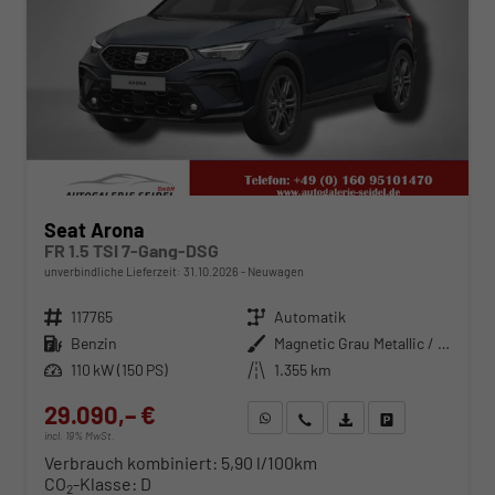
Seat Arona
FR 1.5 TSI 7-Gang-DSG
unverbindliche Lieferzeit:
31.10.2026
Neuwagen
Fahrzeugnr.
117765
Getriebe
Automatik
Kraftstoff
Benzin
Außenfarbe
Magnetic Grau Metallic / Dach in Midnight Schwarz Metallic
Leistung
110 kW (150 PS)
Kilometerstand
1.355 km
29.090,– €
WhatsApp anfragen
Wir rufen Sie an
Fahrzeugexposé (PDF)
Fahrzeug parken
incl. 19% MwSt.
Verbrauch kombiniert:
5,90 l/100km
CO
-Klasse:
D
2