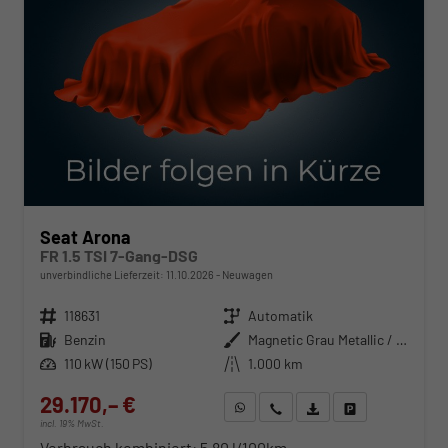
Seat Arona
FR 1.5 TSI 7-Gang-DSG
unverbindliche Lieferzeit:
11.10.2026
Neuwagen
Fahrzeugnr.
118631
Getriebe
Automatik
Kraftstoff
Benzin
Außenfarbe
Magnetic Grau Metallic / Dach in Midnight Schwarz Metallic
Leistung
110 kW (150 PS)
Kilometerstand
1.000 km
29.170,– €
WhatsApp anfragen
Wir rufen Sie an
Fahrzeugexposé (PDF)
Fahrzeug parken
incl. 19% MwSt.
Verbrauch kombiniert:
5,80 l/100km