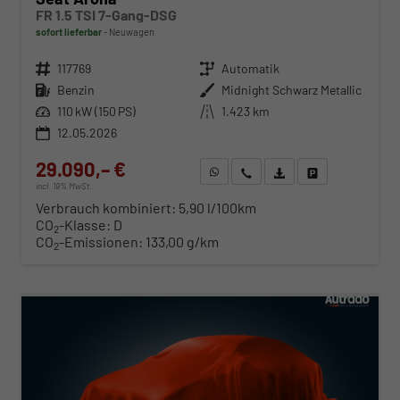
FR 1.5 TSI 7-Gang-DSG
sofort lieferbar
Neuwagen
Fahrzeugnr.
117769
Getriebe
Automatik
Kraftstoff
Benzin
Außenfarbe
Midnight Schwarz Metallic
Leistung
110 kW (150 PS)
Kilometerstand
1.423 km
12.05.2026
29.090,– €
WhatsApp anfragen
Wir rufen Sie an
Fahrzeugexposé (PDF)
Fahrzeug parken
incl. 19% MwSt.
Verbrauch kombiniert:
5,90 l/100km
CO
-Klasse:
D
2
CO
-Emissionen:
133,00 g/km
2
ab 296,– € mtl.