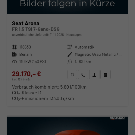
Seat Arona
FR 1.5 TSI 7-Gang-DSG
unverbindliche Lieferzeit:
11.11.2026
Neuwagen
Fahrzeugnr.
118630
Getriebe
Automatik
Kraftstoff
Benzin
Außenfarbe
Magnetic Grau Metallic / Dach in Midnight Schwarz Metallic
Leistung
110 kW (150 PS)
Kilometerstand
1.000 km
29.170,– €
WhatsApp anfragen
Wir rufen Sie an
Fahrzeugexposé (PDF)
Fahrzeug parken
incl. 19% MwSt.
Verbrauch kombiniert:
5,80 l/100km
CO
-Klasse:
D
2
CO
-Emissionen:
133,00 g/km
2
ab 296,– € mtl.