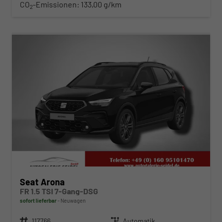
CO
-Emissionen:
133,00 g/km
2
ab 295,– € mtl.
Seat Arona
FR 1.5 TSI 7-Gang-DSG
sofort lieferbar
Neuwagen
Fahrzeugnr.
117766
Getriebe
Automatik