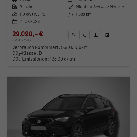
Kraftstoff
Benzin
Außenfarbe
Midnight Schwarz Metallic
Leistung
110 kW (150 PS)
Kilometerstand
1.588 km
21.07.2026
29.090,– €
WhatsApp anfragen
Wir rufen Sie an
Fahrzeugexposé (PDF)
Fahrzeug parken
incl. 19% MwSt.
Verbrauch kombiniert:
5,90 l/100km
CO
-Klasse:
D
2
CO
-Emissionen:
133,00 g/km
2
ab 295,– € mtl.