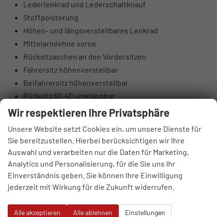
Lederlenkrad und Lederschaltknauf
Stoffpolsterung
Höhen- und längsverstellbares Lenkrad
Mittelarmlehne vorne
Rücksitzaschen an den Vordersitzen
Fahrersitz höhenverstellbar
Beifahrersitz höhenverstellbar
Rücksitz 60:40 umklappbar
Elektrische Lendenwirbelstütze Fahrerseite
Wir respektieren Ihre Privatsphäre
Oberschenkelauflage Fahrerseite
Unsere Website setzt Cookies ein, um unsere Dienste für
Luftausströmer hinten
Sie bereitzustellen. Hierbei berücksichtigen wir Ihre
Brillenfach
Auswahl und verarbeiten nur die Daten für Marketing,
Automatisch abblendender Innenspiegel
Analytics und Personalisierung, für die Sie uns Ihr
10,25" digitales Kombiinstrument
Einverständnis geben. Sie können Ihre Einwilligung
jederzeit mit Wirkung für die Zukunft widerrufen.
DAB+ Digitalradio
4 Lautsprecher (2 vorne, 2 hinten)
Alle akzeptieren
Alle ablehnen
Einstellungen
Hochtöner vorne (insgesamt 6 Lautsprecher)