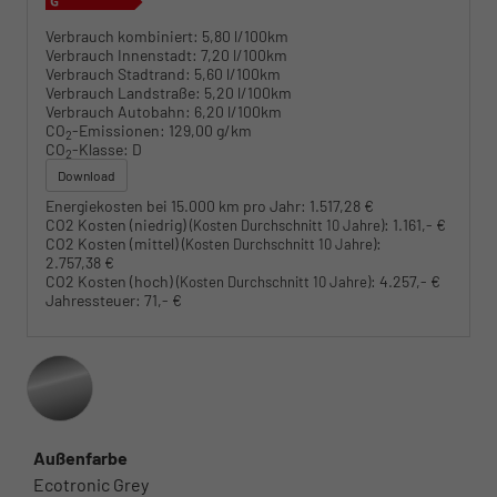
Verbrauch kombiniert:
5,80 l/100km
Verbrauch Innenstadt:
7,20 l/100km
Verbrauch Stadtrand:
5,60 l/100km
Verbrauch Landstraße:
5,20 l/100km
Verbrauch Autobahn:
6,20 l/100km
CO
-Emissionen:
129,00 g/km
2
CO
-Klasse:
D
2
Download
Energiekosten bei 15.000 km pro Jahr:
1.517,28 €
CO2 Kosten (niedrig)
:
1.161,- €
(Kosten Durchschnitt 10 Jahre)
CO2 Kosten (mittel)
:
(Kosten Durchschnitt 10 Jahre)
2.757,38 €
CO2 Kosten (hoch)
:
4.257,- €
(Kosten Durchschnitt 10 Jahre)
Jahressteuer:
71,- €
Außenfarbe
Ecotronic Grey