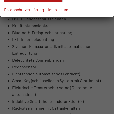
USB-Anschlüsse vorne (USB-A Daten + Laden, USB-C
Datenschutzerklärung
Impressum
Laden)
USB-C Ladeanschlüsse hinten
Multifunktionslenkrad
Bluetooth-Freisprecheinrichtung
LED-Innenbeleuchtung
2-Zonen-Klimaautomatik mit automatischer
Entfeuchtung
Beleuchtete Sonnenblenden
Regensensor
Lichtsensor (automatisches Fahrlicht)
Smart Key (schlüsselloses System mit Startknopf)
Elektrische Fensterheber vorne (Fahrerseite
automatisch)
Induktive Smartphone-Ladefunktion (Qi)
Rücksitzarmlehne mit Getränkehaltern