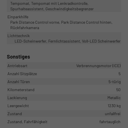
Tempomat, Tempomat mit Lenkradkontrolle,
Spurhalteassistent, Geschwindigkeitsbegrenzer
Einparkhilfe
Park Distance Control vorne, Park Distance Control hinten,
Rückfahrkamera
Lichttechnik
LED-Scheinwerfer, Fernlichtassistent, Voll-LED Scheinwerfer
Sonstiges
Antriebsart
Verbrennungsmotor (ICE)
Anzahl Sitzplätze
5
Anzahl Türen
5-türig
Kilometerstand
50
Lackierung
Metallic
Leergewicht
1230 kg
Zustand
unfallfrei
Zustand, Fahrfähigkeit
fahrtauglich