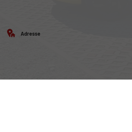
Adresse
Egerlandstrasse 42
84513 Töging am Inn
Öffnungszeiten