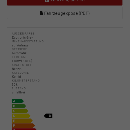
Fahrzeugexposé (PDF)
AUSSENFARBE
Ecotronic Grey
INNENAUSSTATTUNG
auf Anfrage
GETRIEBE
Automatik
LEISTUNG
110 kW (150 PS)
KRAFTSTOFF
Benzin
KATEGORIE
Kombi
KILOMETERSTAND
50 km
ZUSTAND
unfallfrei