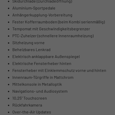
Skidurchlade (Durchladeöffnung)
Aluminium-Sportpedale
Anhängerkupplung-Vorbereitung
Fester Kofferraumboden (beim Kombi serienmäßig)
Tempomat mit Geschwindigkeitsbegrenzer
PTC-Zuheizer (schnellere Innenraumheizung)
Sitzheizung vorne
Beheizbares Lenkrad
Elektrisch anklappbare Außenspiegel
Elektrische Fensterheber hinten
Fensterheber mit Einklemmschutz vorne und hinten
Innenraum-Türgriffe in Mattchrom
Mittelkonsole in Metalloptik
Navigations- und Audiosystem
10,25" Touchscreen
Rückfahrkamera
Over-the-Air Updates