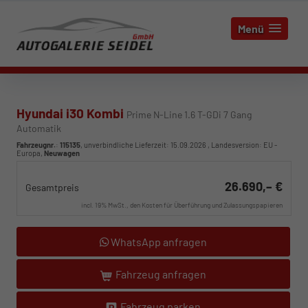
Menü
Hyundai i30 Kombi
Prime N-Line 1.6 T-GDi 7 Gang
Automatik
Fahrzeugnr.
:
115135
, unverbindliche Lieferzeit:
15.09.2026
, Landesversion: EU -
Europa,
Neuwagen
26.690,– €
Gesamtpreis
incl. 19% MwSt., den Kosten für Überführung und Zulassungspapieren
WhatsApp anfragen
Fahrzeug anfragen
Fahrzeug parken