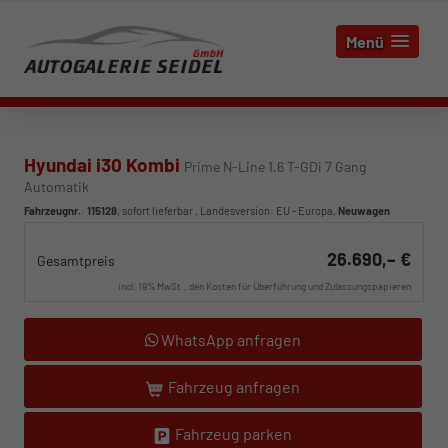
Menü
Hyundai i30 Kombi
Prime N-Line 1.6 T-GDi 7 Gang
Automatik
Fahrzeugnr.
:
115128
,
sofort lieferbar
, Landesversion: EU - Europa,
Neuwagen
26.690,– €
Gesamtpreis
incl. 19% MwSt., den Kosten für Überführung und Zulassungspapieren
WhatsApp anfragen
Fahrzeug anfragen
Fahrzeug parken