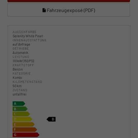
Fahrzeugexposé (PDF)
AUSSENFARBE
Serenity White Pearl
INNENAUSSTATTUNG
auf Anfrage
GETRIEBE
Automatik
LEISTUNG
110 kW (150 PS)
KRAFTSTOFF
Benzin
KATEGORIE
Kombi
KILOMETERSTAND
50 km
ZUSTAND
unfallfrei