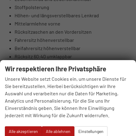
Stoffpolsterung
Höhen- und längsverstellbares Lenkrad
Mittelarmlehne vorne
Rücksitzaschen an den Vordersitzen
Fahrersitz höhenverstellbar
Beifahrersitz höhenverstellbar
Rücksitz 60:40 umklappbar
Elektrische Lendenwirbelstütze Fahrerseite
Wir respektieren Ihre Privatsphäre
Oberschenkelauflage Fahrerseite
Unsere Website setzt Cookies ein, um unsere Dienste für
Luftausströmer hinten
Sie bereitzustellen. Hierbei berücksichtigen wir Ihre
Brillenfach
Auswahl und verarbeiten nur die Daten für Marketing,
Automatisch abblendender Innenspiegel
Analytics und Personalisierung, für die Sie uns Ihr
10,25" digitales Kombiinstrument
Einverständnis geben. Sie können Ihre Einwilligung
DAB+ Digitalradio
jederzeit mit Wirkung für die Zukunft widerrufen.
4 Lautsprecher (2 vorne, 2 hinten)
Hochtöner vorne (insgesamt 6 Lautsprecher)
Alle akzeptieren
Alle ablehnen
Einstellungen