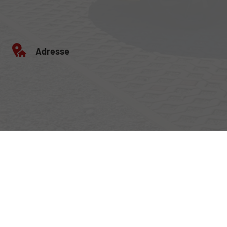
Adresse
Egerlandstrasse 42
84513 Töging am Inn
Öffnungszeiten