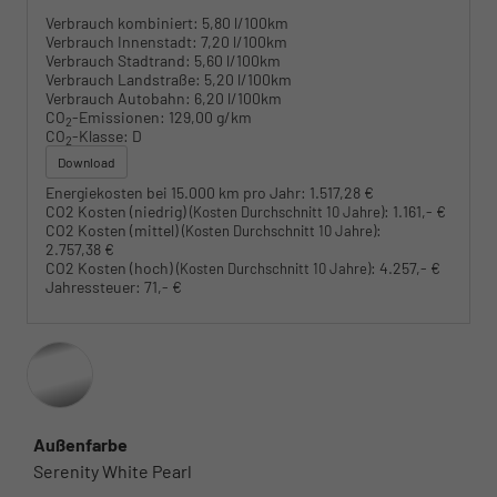
Verbrauch kombiniert:
5,80 l/100km
Verbrauch Innenstadt:
7,20 l/100km
Verbrauch Stadtrand:
5,60 l/100km
Verbrauch Landstraße:
5,20 l/100km
Verbrauch Autobahn:
6,20 l/100km
CO
-Emissionen:
129,00 g/km
2
CO
-Klasse:
D
2
Download
Energiekosten bei 15.000 km pro Jahr:
1.517,28 €
CO2 Kosten (niedrig)
:
1.161,- €
(Kosten Durchschnitt 10 Jahre)
CO2 Kosten (mittel)
:
(Kosten Durchschnitt 10 Jahre)
2.757,38 €
CO2 Kosten (hoch)
:
4.257,- €
(Kosten Durchschnitt 10 Jahre)
Jahressteuer:
71,- €
Außenfarbe
Serenity White Pearl