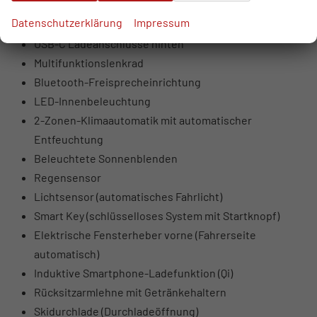
USB-Anschlüsse vorne (USB-A Daten + Laden, USB-C
Datenschutzerklärung
Impressum
Laden)
USB-C Ladeanschlüsse hinten
Multifunktionslenkrad
Bluetooth-Freisprecheinrichtung
LED-Innenbeleuchtung
2-Zonen-Klimaautomatik mit automatischer
Entfeuchtung
Beleuchtete Sonnenblenden
Regensensor
Lichtsensor (automatisches Fahrlicht)
Smart Key (schlüsselloses System mit Startknopf)
Elektrische Fensterheber vorne (Fahrerseite
automatisch)
Induktive Smartphone-Ladefunktion (Qi)
Rücksitzarmlehne mit Getränkehaltern
Skidurchlade (Durchladeöffnung)