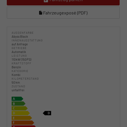
Fahrzeugexposé (PDF)
AUSSENFARBE
Abyss Black
INNENAUSSTATTUNG
auf Anfrage
GETRIEBE
Automatik
LEISTUNG
110 kW (150 PS)
KRAFTSTOFF
Benzin
KATEGORIE
Kombi
KILOMETERSTAND
50 km
ZUSTAND
unfallfrei