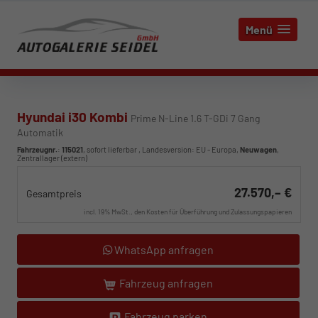
Menü
Hyundai i30 Kombi
Prime N-Line 1.6 T-GDi 7 Gang
Automatik
Fahrzeugnr.
:
115021
,
sofort lieferbar
, Landesversion: EU - Europa,
Neuwagen
,
Zentrallager (extern)
27.570,– €
Gesamtpreis
incl. 19% MwSt., den Kosten für Überführung und Zulassungspapieren
WhatsApp anfragen
Fahrzeug anfragen
Fahrzeug parken