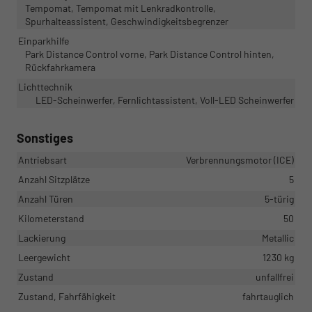
Tempomat, Tempomat mit Lenkradkontrolle,
Spurhalteassistent, Geschwindigkeitsbegrenzer
Einparkhilfe
Park Distance Control vorne, Park Distance Control hinten,
Rückfahrkamera
Lichttechnik
LED-Scheinwerfer, Fernlichtassistent, Voll-LED Scheinwerfer
Sonstiges
Antriebsart
Verbrennungsmotor (ICE)
Anzahl Sitzplätze
5
Anzahl Türen
5-türig
Kilometerstand
50
Lackierung
Metallic
Leergewicht
1230 kg
Zustand
unfallfrei
Zustand, Fahrfähigkeit
fahrtauglich