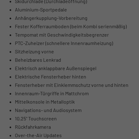
Skidurchlade (Durchladeöffnung)
Aluminium-Sportpedale
Anhängerkupplung-Vorbereitung
Fester Kofferraumboden (beim Kombi serienmäßig)
Tempomat mit Geschwindigkeitsbegrenzer
PTC-Zuheizer (schnellere Innenraumheizung)
Sitzheizung vorne
Beheizbares Lenkrad
Elektrisch anklappbare Außenspiegel
Elektrische Fensterheber hinten
Fensterheber mit Einklemmschutz vorne und hinten
Innenraum-Türgriffe in Mattchrom
Mittelkonsole in Metalloptik
Navigations- und Audiosystem
10,25" Touchscreen
Rückfahrkamera
Over-the-Air Updates