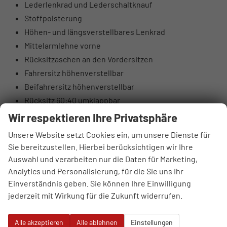
Lederlenkrad und Lederschaltknauf
Stoffpolsterung
Höhen- und längsverstellbares Lenkrad
Mittelarmlehne vorne
Rücksitzaschen an den Vordersitzen
Fahrersitz höhenverstellbar
Beifahrersitz höhenverstellbar
Rücksitz 60:40 umklappbar
Elektrische Lendenwirbelstütze Fahrerseite
Wir respektieren Ihre Privatsphäre
Oberschenkelauflage Fahrerseite
Unsere Website setzt Cookies ein, um unsere Dienste für
Luftausströmer hinten
Sie bereitzustellen. Hierbei berücksichtigen wir Ihre
Brillenfach
Auswahl und verarbeiten nur die Daten für Marketing,
Automatisch abblendender Innenspiegel
Analytics und Personalisierung, für die Sie uns Ihr
10,25" digitales Kombiinstrument
Einverständnis geben. Sie können Ihre Einwilligung
jederzeit mit Wirkung für die Zukunft widerrufen.
DAB+ Digitalradio
4 Lautsprecher (2 vorne, 2 hinten)
Alle akzeptieren
Alle ablehnen
Einstellungen
Hochtöner vorne (insgesamt 6 Lautsprecher)