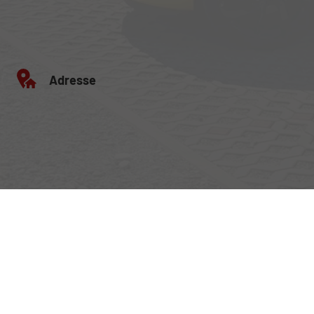
Adresse
Egerlandstrasse 42
84513 Töging am Inn
Öffnungszeiten