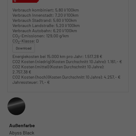
Verbrauch kombiniert:
5,80 l/100km
Verbrauch Innenstadt:
7,20 l/100km
Verbrauch Stadtrand:
5,60 l/100km
Verbrauch Landstraße:
5,20 l/100km
Verbrauch Autobahn:
6,20 l/100km
CO
-Emissionen:
129,00 g/km
2
CO
-Klasse:
D
2
Download
Energiekosten bei 15.000 km pro Jahr:
1.517,28 €
CO2 Kosten (niedrig)
:
1.161,- €
(Kosten Durchschnitt 10 Jahre)
CO2 Kosten (mittel)
:
(Kosten Durchschnitt 10 Jahre)
2.757,38 €
CO2 Kosten (hoch)
:
4.257,- €
(Kosten Durchschnitt 10 Jahre)
Jahressteuer:
71,- €
Außenfarbe
Abyss Black