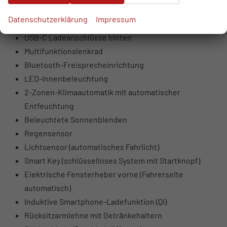
USB-Anschlüsse vorne (USB-A Daten + Laden, USB-C
Datenschutzerklärung
Impressum
Laden)
USB-C Ladeanschlüsse hinten
Multifunktionslenkrad
Bluetooth-Freisprecheinrichtung
LED-Innenbeleuchtung
2-Zonen-Klimaautomatik mit automatischer
Entfeuchtung
Beleuchtete Sonnenblenden
Regensensor
Lichtsensor (automatisches Fahrlicht)
Smart Key (schlüsselloses System mit Startknopf)
Elektrische Fensterheber vorne (Fahrerseite
automatisch)
Induktive Smartphone-Ladefunktion (Qi)
Rücksitzarmlehne mit Getränkehaltern