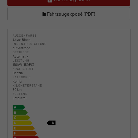
Fahrzeugexposé (PDF)
AUSSENFARBE
Abyss Black
INNENAUSSTATTUNG
auf Anfrage
GETRIEBE
Automatik
LEISTUNG
110 kW (150 PS)
KRAFTSTOFF
Benzin
KATEGORIE
Kombi
KILOMETERSTAND
50 km
ZUSTAND
unfallfrei