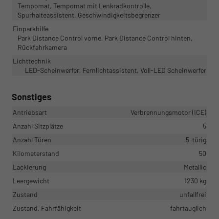
Tempomat, Tempomat mit Lenkradkontrolle,
Spurhalteassistent, Geschwindigkeitsbegrenzer
Einparkhilfe
Park Distance Control vorne, Park Distance Control hinten,
Rückfahrkamera
Lichttechnik
LED-Scheinwerfer, Fernlichtassistent, Voll-LED Scheinwerfer
Sonstiges
Antriebsart
Verbrennungsmotor (ICE)
Anzahl Sitzplätze
5
Anzahl Türen
5-türig
Kilometerstand
50
Lackierung
Metallic
Leergewicht
1230 kg
Zustand
unfallfrei
Zustand, Fahrfähigkeit
fahrtauglich