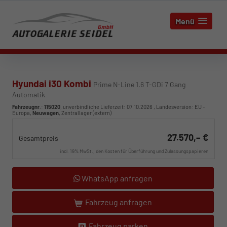
Menü
Hyundai i30 Kombi
Prime N-Line 1.6 T-GDi 7 Gang
Automatik
Fahrzeugnr.
:
115020
, unverbindliche Lieferzeit:
07.10.2026
, Landesversion: EU -
Europa,
Neuwagen
, Zentrallager (extern)
27.570,– €
Gesamtpreis
incl. 19% MwSt., den Kosten für Überführung und Zulassungspapieren
WhatsApp anfragen
Fahrzeug anfragen
Fahrzeug parken