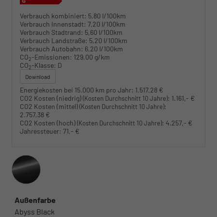
Verbrauch kombiniert:
5,80 l/100km
Verbrauch Innenstadt:
7,20 l/100km
Verbrauch Stadtrand:
5,60 l/100km
Verbrauch Landstraße:
5,20 l/100km
Verbrauch Autobahn:
6,20 l/100km
CO
-Emissionen:
129,00 g/km
2
CO
-Klasse:
D
2
Download
Energiekosten bei 15.000 km pro Jahr:
1.517,28 €
CO2 Kosten (niedrig)
:
1.161,- €
(Kosten Durchschnitt 10 Jahre)
CO2 Kosten (mittel)
:
(Kosten Durchschnitt 10 Jahre)
2.757,38 €
CO2 Kosten (hoch)
:
4.257,- €
(Kosten Durchschnitt 10 Jahre)
Jahressteuer:
71,- €
Außenfarbe
Abyss Black