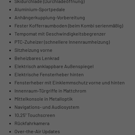
Skidurchlade (Durchladeöffnung)
Aluminium-Sportpedale
Anhängerkupplung-Vorbereitung
Fester Kofferraumboden (beim Kombi serienmäßig)
Tempomat mit Geschwindigkeitsbegrenzer
PTC-Zuheizer (schnellere Innenraumheizung)
Sitzheizung vorne
Beheizbares Lenkrad
Elektrisch anklappbare Außenspiegel
Elektrische Fensterheber hinten
Fensterheber mit Einklemmschutz vorne und hinten
Innenraum-Türgriffe in Mattchrom
Mittelkonsole in Metalloptik
Navigations- und Audiosystem
10,25" Touchscreen
Rückfahrkamera
Over-the-Air Updates