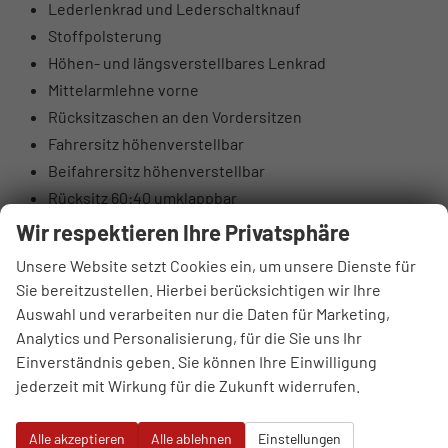
Lederlenkrad und Lederschaltknauf
Stoffpolsterung
Höhen- und längsverstellbares Lenkrad
Mittelarmlehne vorne
Rücksitzaschen an den Vordersitzen
Fahrersitz höhenverstellbar
Beifahrersitz höhenverstellbar
Rücksitz 60:40 umklappbar
Elektrische Lendenwirbelstütze Fahrerseite
Wir respektieren Ihre Privatsphäre
Oberschenkelauflage Fahrerseite
Unsere Website setzt Cookies ein, um unsere Dienste für
Luftausströmer hinten
Sie bereitzustellen. Hierbei berücksichtigen wir Ihre
Brillenfach
Auswahl und verarbeiten nur die Daten für Marketing,
Automatisch abblendender Innenspiegel
Analytics und Personalisierung, für die Sie uns Ihr
10,25" digitales Kombiinstrument
Einverständnis geben. Sie können Ihre Einwilligung
jederzeit mit Wirkung für die Zukunft widerrufen.
DAB+ Digitalradio
4 Lautsprecher (2 vorne, 2 hinten)
Alle akzeptieren
Alle ablehnen
Einstellungen
Hochtöner vorne (insgesamt 6 Lautsprecher)