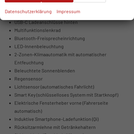
USB-Anschlüsse vorne (USB-A Daten + Laden, USB-C
Datenschutzerklärung
Impressum
Laden)
USB-C Ladeanschlüsse hinten
Multifunktionslenkrad
Bluetooth-Freisprecheinrichtung
LED-Innenbeleuchtung
2-Zonen-Klimaautomatik mit automatischer
Entfeuchtung
Beleuchtete Sonnenblenden
Regensensor
Lichtsensor (automatisches Fahrlicht)
Smart Key (schlüsselloses System mit Startknopf)
Elektrische Fensterheber vorne (Fahrerseite
automatisch)
Induktive Smartphone-Ladefunktion (Qi)
Rücksitzarmlehne mit Getränkehaltern