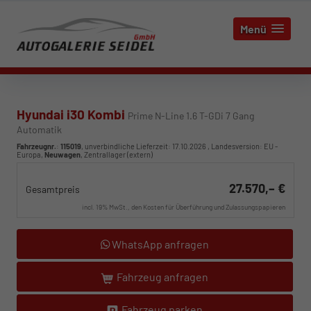
Menü
Hyundai i30 Kombi
Prime N-Line 1.6 T-GDi 7 Gang
Automatik
Fahrzeugnr.
:
115019
, unverbindliche Lieferzeit:
17.10.2026
, Landesversion: EU -
Europa,
Neuwagen
, Zentrallager (extern)
27.570,– €
Gesamtpreis
incl. 19% MwSt., den Kosten für Überführung und Zulassungspapieren
WhatsApp anfragen
Fahrzeug anfragen
Fahrzeug parken