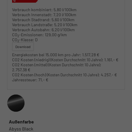
Verbrauch kombiniert:
5,80 l/100km
Verbrauch Innenstadt:
7,20 l/100km
Verbrauch Stadtrand:
5,60 l/100km
Verbrauch Landstraße:
5,20 l/100km
Verbrauch Autobahn:
6,20 l/100km
CO
-Emissionen:
129,00 g/km
2
CO
-Klasse:
D
2
Download
Energiekosten bei 15.000 km pro Jahr:
1.517,28 €
CO2 Kosten (niedrig)
:
1.161,- €
(Kosten Durchschnitt 10 Jahre)
CO2 Kosten (mittel)
:
(Kosten Durchschnitt 10 Jahre)
2.757,38 €
CO2 Kosten (hoch)
:
4.257,- €
(Kosten Durchschnitt 10 Jahre)
Jahressteuer:
71,- €
Außenfarbe
Abyss Black