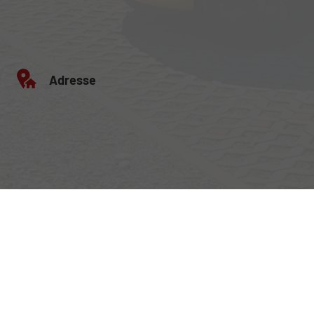
Adresse
Egerlandstrasse 42
84513 Töging am Inn
Öffnungszeiten