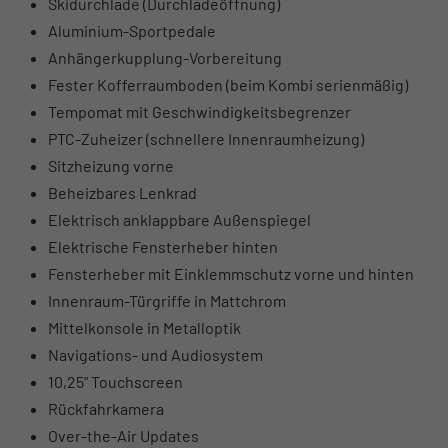
Skidurchlade (Durchladeöffnung)
Aluminium-Sportpedale
Anhängerkupplung-Vorbereitung
Fester Kofferraumboden (beim Kombi serienmäßig)
Tempomat mit Geschwindigkeitsbegrenzer
PTC-Zuheizer (schnellere Innenraumheizung)
Sitzheizung vorne
Beheizbares Lenkrad
Elektrisch anklappbare Außenspiegel
Elektrische Fensterheber hinten
Fensterheber mit Einklemmschutz vorne und hinten
Innenraum-Türgriffe in Mattchrom
Mittelkonsole in Metalloptik
Navigations- und Audiosystem
10,25" Touchscreen
Rückfahrkamera
Over-the-Air Updates