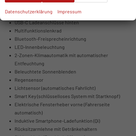
USB-Anschlüsse vorne (USB-A Daten + Laden, USB-C
Datenschutzerklärung
Impressum
Laden)
USB-C Ladeanschlüsse hinten
Multifunktionslenkrad
Bluetooth-Freisprecheinrichtung
LED-Innenbeleuchtung
2-Zonen-Klimaautomatik mit automatischer
Entfeuchtung
Beleuchtete Sonnenblenden
Regensensor
Lichtsensor (automatisches Fahrlicht)
Smart Key (schlüsselloses System mit Startknopf)
Elektrische Fensterheber vorne (Fahrerseite
automatisch)
Induktive Smartphone-Ladefunktion (Qi)
Rücksitzarmlehne mit Getränkehaltern