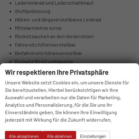
Lederlenkrad und Lederschaltknauf
Stoffpolsterung
Höhen- und längsverstellbares Lenkrad
Mittelarmlehne vorne
Rücksitzaschen an den Vordersitzen
Fahrersitz höhenverstellbar
Beifahrersitz höhenverstellbar
Rücksitz 60:40 umklappbar
Elektrische Lendenwirbelstütze Fahrerseite
Wir respektieren Ihre Privatsphäre
Oberschenkelauflage Fahrerseite
Unsere Website setzt Cookies ein, um unsere Dienste für
Luftausströmer hinten
Sie bereitzustellen. Hierbei berücksichtigen wir Ihre
Brillenfach
Auswahl und verarbeiten nur die Daten für Marketing,
Automatisch abblendender Innenspiegel
Analytics und Personalisierung, für die Sie uns Ihr
10,25" digitales Kombiinstrument
Einverständnis geben. Sie können Ihre Einwilligung
jederzeit mit Wirkung für die Zukunft widerrufen.
DAB+ Digitalradio
4 Lautsprecher (2 vorne, 2 hinten)
Alle akzeptieren
Alle ablehnen
Einstellungen
Hochtöner vorne (insgesamt 6 Lautsprecher)