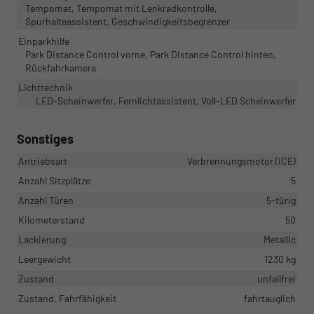
Tempomat, Tempomat mit Lenkradkontrolle,
Spurhalteassistent, Geschwindigkeitsbegrenzer
Einparkhilfe
Park Distance Control vorne, Park Distance Control hinten,
Rückfahrkamera
Lichttechnik
LED-Scheinwerfer, Fernlichtassistent, Voll-LED Scheinwerfer
Sonstiges
Antriebsart
Verbrennungsmotor (ICE)
Anzahl Sitzplätze
5
Anzahl Türen
5-türig
Kilometerstand
50
Lackierung
Metallic
Leergewicht
1230 kg
Zustand
unfallfrei
Zustand, Fahrfähigkeit
fahrtauglich