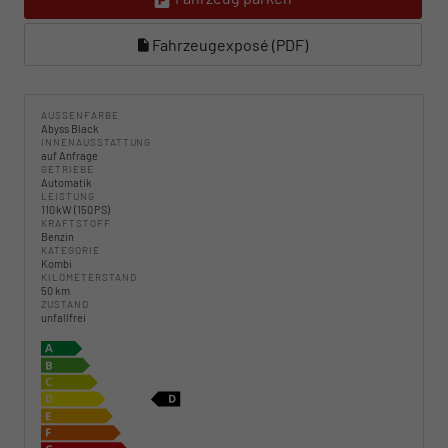
Fahrzeugexposé (PDF)
AUSSENFARBE
Abyss Black
INNENAUSSTATTUNG
auf Anfrage
GETRIEBE
Automatik
LEISTUNG
110 kW (150 PS)
KRAFTSTOFF
Benzin
KATEGORIE
Kombi
KILOMETERSTAND
50 km
ZUSTAND
unfallfrei