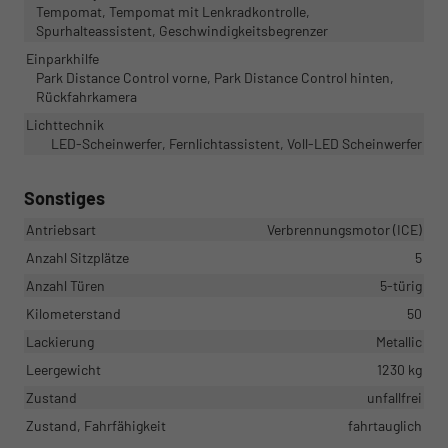
Tempomat, Tempomat mit Lenkradkontrolle,
Spurhalteassistent, Geschwindigkeitsbegrenzer
Einparkhilfe
Park Distance Control vorne, Park Distance Control hinten,
Rückfahrkamera
Lichttechnik
LED-Scheinwerfer, Fernlichtassistent, Voll-LED Scheinwerfer
Sonstiges
Antriebsart
Verbrennungsmotor (ICE)
Anzahl Sitzplätze
5
Anzahl Türen
5-türig
Kilometerstand
50
Lackierung
Metallic
Leergewicht
1230 kg
Zustand
unfallfrei
Zustand, Fahrfähigkeit
fahrtauglich