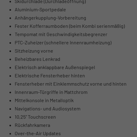
Skidurchlade (Durchladeöffnung)
Aluminium-Sportpedale
Anhängerkupplung-Vorbereitung
Fester Kofferraumboden (beim Kombi serienmäßig)
Tempomat mit Geschwindigkeitsbegrenzer
PTC-Zuheizer (schnellere Innenraumheizung)
Sitzheizung vorne
Beheizbares Lenkrad
Elektrisch anklappbare Außenspiegel
Elektrische Fensterheber hinten
Fensterheber mit Einklemmschutz vorne und hinten
Innenraum-Türgriffe in Mattchrom
Mittelkonsole in Metalloptik
Navigations- und Audiosystem
10,25" Touchscreen
Rückfahrkamera
Over-the-Air Updates