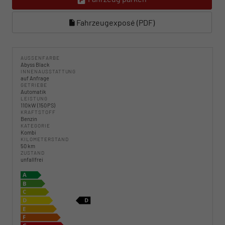
Fahrzeugexposé (PDF)
AUSSENFARBE
Abyss Black
INNENAUSSTATTUNG
auf Anfrage
GETRIEBE
Automatik
LEISTUNG
110 kW (150 PS)
KRAFTSTOFF
Benzin
KATEGORIE
Kombi
KILOMETERSTAND
50 km
ZUSTAND
unfallfrei