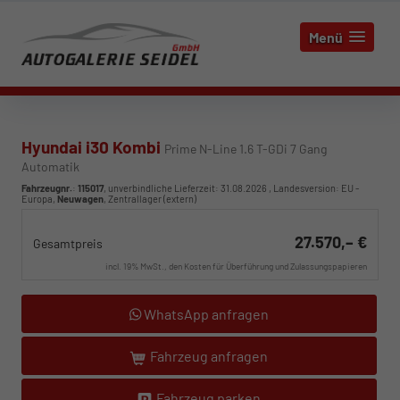
Menü
Hyundai i30 Kombi
Prime N-Line 1.6 T-GDi 7 Gang
Automatik
Fahrzeugnr.
:
115017
, unverbindliche Lieferzeit:
31.08.2026
, Landesversion: EU -
Europa,
Neuwagen
, Zentrallager (extern)
27.570,– €
Gesamtpreis
incl. 19% MwSt., den Kosten für Überführung und Zulassungspapieren
WhatsApp anfragen
Fahrzeug anfragen
Fahrzeug parken