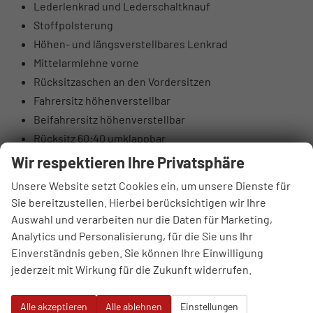
Lederlenkrad und Lederschaltknauf
Stoffpolsterung
Höhen- und längsverstellbares Lenkrad
Mittelarmlehne vorne
Rücksitzaschen an den Vordersitzen
Fahrersitz höhenverstellbar
Beifahrersitz höhenverstellbar
Rücksitz 60:40 umklappbar
Elektrische Lendenwirbelstütze Fahrerseite
Wir respektieren Ihre Privatsphäre
Oberschenkelauflage Fahrerseite
Unsere Website setzt Cookies ein, um unsere Dienste für
Luftausströmer hinten
Sie bereitzustellen. Hierbei berücksichtigen wir Ihre
Brillenfach
Auswahl und verarbeiten nur die Daten für Marketing,
Automatisch abblendender Innenspiegel
Analytics und Personalisierung, für die Sie uns Ihr
10,25" digitales Kombiinstrument
Einverständnis geben. Sie können Ihre Einwilligung
jederzeit mit Wirkung für die Zukunft widerrufen.
DAB+ Digitalradio
4 Lautsprecher (2 vorne, 2 hinten)
Alle akzeptieren
Alle ablehnen
Einstellungen
Hochtöner vorne (insgesamt 6 Lautsprecher)