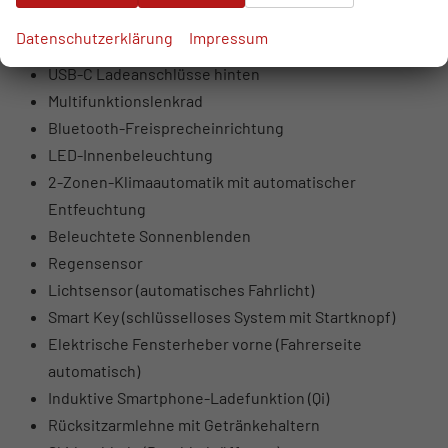
USB-Anschlüsse vorne (USB-A Daten + Laden, USB-C
Datenschutzerklärung
Impressum
Laden)
USB-C Ladeanschlüsse hinten
Multifunktionslenkrad
Bluetooth-Freisprecheinrichtung
LED-Innenbeleuchtung
2-Zonen-Klimaautomatik mit automatischer
Entfeuchtung
Beleuchtete Sonnenblenden
Regensensor
Lichtsensor (automatisches Fahrlicht)
Smart Key (schlüsselloses System mit Startknopf)
Elektrische Fensterheber vorne (Fahrerseite
automatisch)
Induktive Smartphone-Ladefunktion (Qi)
Rücksitzarmlehne mit Getränkehaltern