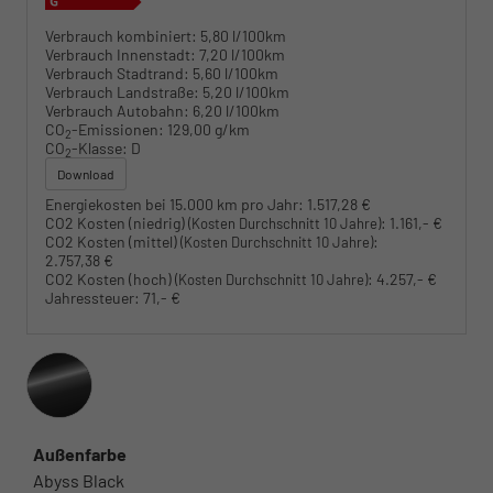
Verbrauch kombiniert:
5,80 l/100km
Verbrauch Innenstadt:
7,20 l/100km
Verbrauch Stadtrand:
5,60 l/100km
Verbrauch Landstraße:
5,20 l/100km
Verbrauch Autobahn:
6,20 l/100km
CO
-Emissionen:
129,00 g/km
2
CO
-Klasse:
D
2
Download
Energiekosten bei 15.000 km pro Jahr:
1.517,28 €
CO2 Kosten (niedrig)
:
1.161,- €
(Kosten Durchschnitt 10 Jahre)
CO2 Kosten (mittel)
:
(Kosten Durchschnitt 10 Jahre)
2.757,38 €
CO2 Kosten (hoch)
:
4.257,- €
(Kosten Durchschnitt 10 Jahre)
Jahressteuer:
71,- €
Außenfarbe
Abyss Black