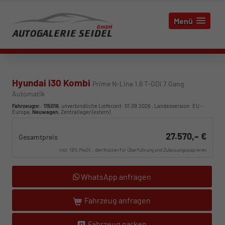
Menü
Hyundai i30 Kombi
Prime N-Line 1.6 T-GDi 7 Gang
Automatik
Fahrzeugnr.
:
115016
, unverbindliche Lieferzeit:
01.09.2026
, Landesversion: EU -
Europa,
Neuwagen
, Zentrallager (extern)
27.570,– €
Gesamtpreis
incl. 19% MwSt., den Kosten für Überführung und Zulassungspapieren
WhatsApp anfragen
Fahrzeug anfragen
Fahrzeug parken