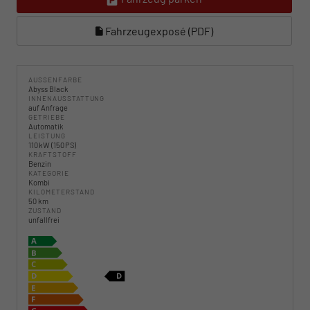
Fahrzeugexposé (PDF)
AUSSENFARBE
Abyss Black
INNENAUSSTATTUNG
auf Anfrage
GETRIEBE
Automatik
LEISTUNG
110 kW (150 PS)
KRAFTSTOFF
Benzin
KATEGORIE
Kombi
KILOMETERSTAND
50 km
ZUSTAND
unfallfrei