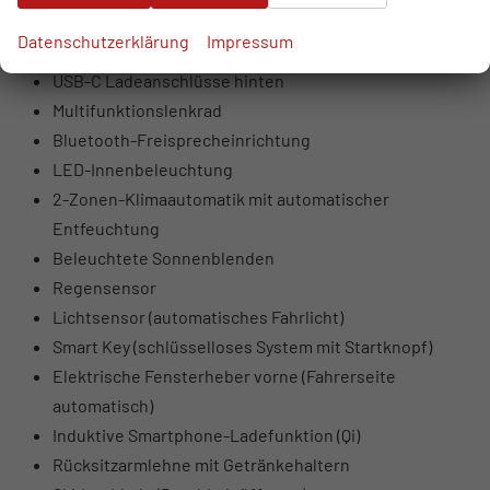
USB-Anschlüsse vorne (USB-A Daten + Laden, USB-C
Datenschutzerklärung
Impressum
Laden)
USB-C Ladeanschlüsse hinten
Multifunktionslenkrad
Bluetooth-Freisprecheinrichtung
LED-Innenbeleuchtung
2-Zonen-Klimaautomatik mit automatischer
Entfeuchtung
Beleuchtete Sonnenblenden
Regensensor
Lichtsensor (automatisches Fahrlicht)
Smart Key (schlüsselloses System mit Startknopf)
Elektrische Fensterheber vorne (Fahrerseite
automatisch)
Induktive Smartphone-Ladefunktion (Qi)
Rücksitzarmlehne mit Getränkehaltern