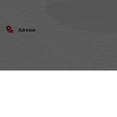
Adresse
Egerlandstrasse 42
84513 Töging am Inn
Öffnungszeiten