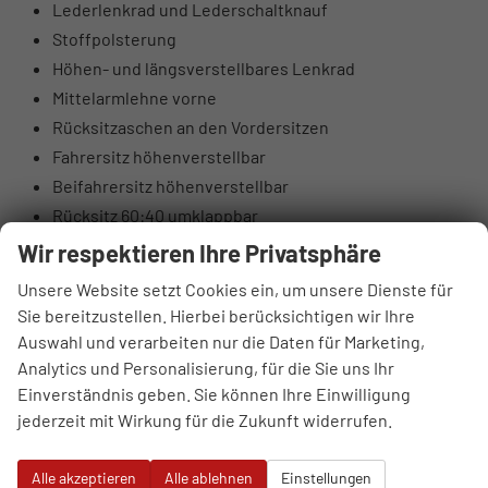
Lederlenkrad und Lederschaltknauf
Stoffpolsterung
Höhen- und längsverstellbares Lenkrad
Mittelarmlehne vorne
Rücksitzaschen an den Vordersitzen
Fahrersitz höhenverstellbar
Beifahrersitz höhenverstellbar
Rücksitz 60:40 umklappbar
Elektrische Lendenwirbelstütze Fahrerseite
Wir respektieren Ihre Privatsphäre
Oberschenkelauflage Fahrerseite
Unsere Website setzt Cookies ein, um unsere Dienste für
Luftausströmer hinten
Sie bereitzustellen. Hierbei berücksichtigen wir Ihre
Brillenfach
Auswahl und verarbeiten nur die Daten für Marketing,
Automatisch abblendender Innenspiegel
Analytics und Personalisierung, für die Sie uns Ihr
10,25" digitales Kombiinstrument
Einverständnis geben. Sie können Ihre Einwilligung
jederzeit mit Wirkung für die Zukunft widerrufen.
DAB+ Digitalradio
4 Lautsprecher (2 vorne, 2 hinten)
Alle akzeptieren
Alle ablehnen
Einstellungen
Hochtöner vorne (insgesamt 6 Lautsprecher)