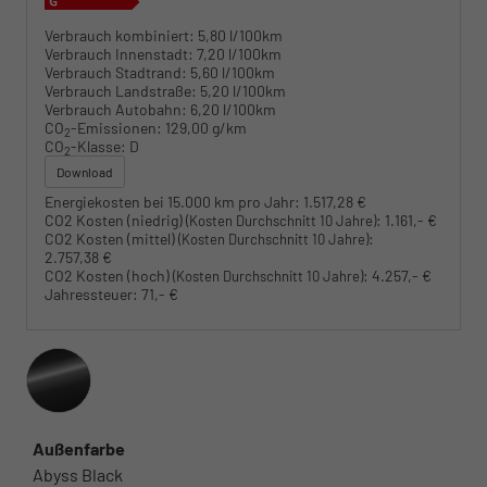
Verbrauch kombiniert:
5,80 l/100km
Verbrauch Innenstadt:
7,20 l/100km
Verbrauch Stadtrand:
5,60 l/100km
Verbrauch Landstraße:
5,20 l/100km
Verbrauch Autobahn:
6,20 l/100km
CO
-Emissionen:
129,00 g/km
2
CO
-Klasse:
D
2
Download
Energiekosten bei 15.000 km pro Jahr:
1.517,28 €
CO2 Kosten (niedrig)
:
1.161,- €
(Kosten Durchschnitt 10 Jahre)
CO2 Kosten (mittel)
:
(Kosten Durchschnitt 10 Jahre)
2.757,38 €
CO2 Kosten (hoch)
:
4.257,- €
(Kosten Durchschnitt 10 Jahre)
Jahressteuer:
71,- €
Außenfarbe
Abyss Black