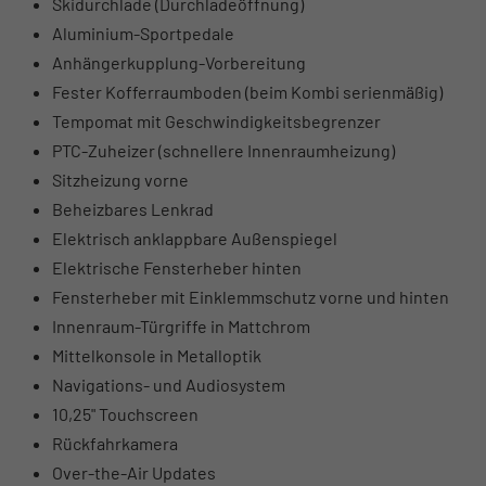
Skidurchlade (Durchladeöffnung)
Aluminium-Sportpedale
Anhängerkupplung-Vorbereitung
Fester Kofferraumboden (beim Kombi serienmäßig)
Tempomat mit Geschwindigkeitsbegrenzer
PTC-Zuheizer (schnellere Innenraumheizung)
Sitzheizung vorne
Beheizbares Lenkrad
Elektrisch anklappbare Außenspiegel
Elektrische Fensterheber hinten
Fensterheber mit Einklemmschutz vorne und hinten
Innenraum-Türgriffe in Mattchrom
Mittelkonsole in Metalloptik
Navigations- und Audiosystem
10,25" Touchscreen
Rückfahrkamera
Over-the-Air Updates