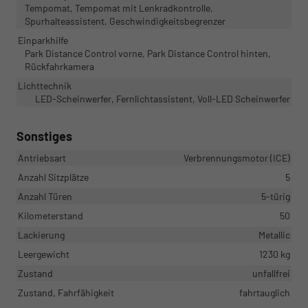
Tempomat, Tempomat mit Lenkradkontrolle,
Spurhalteassistent, Geschwindigkeitsbegrenzer
Einparkhilfe
Park Distance Control vorne, Park Distance Control hinten,
Rückfahrkamera
Lichttechnik
LED-Scheinwerfer, Fernlichtassistent, Voll-LED Scheinwerfer
Sonstiges
Antriebsart
Verbrennungsmotor (ICE)
Anzahl Sitzplätze
5
Anzahl Türen
5-türig
Kilometerstand
50
Lackierung
Metallic
Leergewicht
1230 kg
Zustand
unfallfrei
Zustand, Fahrfähigkeit
fahrtauglich