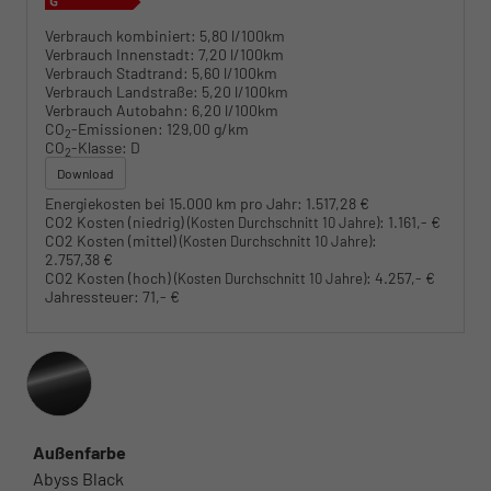
Verbrauch kombiniert:
5,80 l/100km
Verbrauch Innenstadt:
7,20 l/100km
Verbrauch Stadtrand:
5,60 l/100km
Verbrauch Landstraße:
5,20 l/100km
Verbrauch Autobahn:
6,20 l/100km
CO
-Emissionen:
129,00 g/km
2
CO
-Klasse:
D
2
Download
Energiekosten bei 15.000 km pro Jahr:
1.517,28 €
CO2 Kosten (niedrig)
:
1.161,- €
(Kosten Durchschnitt 10 Jahre)
CO2 Kosten (mittel)
:
(Kosten Durchschnitt 10 Jahre)
2.757,38 €
CO2 Kosten (hoch)
:
4.257,- €
(Kosten Durchschnitt 10 Jahre)
Jahressteuer:
71,- €
Außenfarbe
Abyss Black