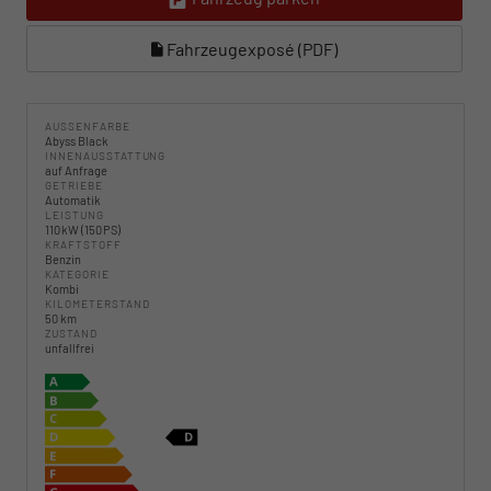
Fahrzeugexposé (PDF)
AUSSENFARBE
Abyss Black
INNENAUSSTATTUNG
auf Anfrage
GETRIEBE
Automatik
LEISTUNG
110 kW (150 PS)
KRAFTSTOFF
Benzin
KATEGORIE
Kombi
KILOMETERSTAND
50 km
ZUSTAND
unfallfrei