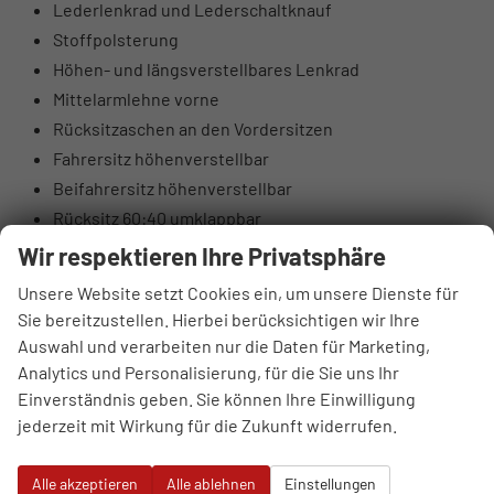
Lederlenkrad und Lederschaltknauf
Stoffpolsterung
Höhen- und längsverstellbares Lenkrad
Mittelarmlehne vorne
Rücksitzaschen an den Vordersitzen
Fahrersitz höhenverstellbar
Beifahrersitz höhenverstellbar
Rücksitz 60:40 umklappbar
Elektrische Lendenwirbelstütze Fahrerseite
Wir respektieren Ihre Privatsphäre
Oberschenkelauflage Fahrerseite
Unsere Website setzt Cookies ein, um unsere Dienste für
Luftausströmer hinten
Sie bereitzustellen. Hierbei berücksichtigen wir Ihre
Brillenfach
Auswahl und verarbeiten nur die Daten für Marketing,
Automatisch abblendender Innenspiegel
Analytics und Personalisierung, für die Sie uns Ihr
10,25" digitales Kombiinstrument
Einverständnis geben. Sie können Ihre Einwilligung
jederzeit mit Wirkung für die Zukunft widerrufen.
DAB+ Digitalradio
4 Lautsprecher (2 vorne, 2 hinten)
Alle akzeptieren
Alle ablehnen
Einstellungen
Hochtöner vorne (insgesamt 6 Lautsprecher)