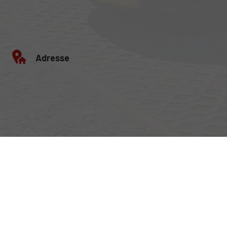
Adresse
Egerlandstrasse 42
84513 Töging am Inn
Öffnungszeiten