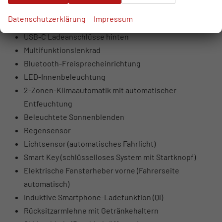
USB-Anschlüsse vorne (USB-A Daten + Laden, USB-C
Datenschutzerklärung
Impressum
Laden)
USB-C Ladeanschlüsse hinten
Multifunktionslenkrad
Bluetooth-Freisprecheinrichtung
LED-Innenbeleuchtung
2-Zonen-Klimaautomatik mit automatischer
Entfeuchtung
Beleuchtete Sonnenblenden
Regensensor
Lichtsensor (automatisches Fahrlicht)
Smart Key (schlüsselloses System mit Startknopf)
Elektrische Fensterheber vorne (Fahrerseite
automatisch)
Induktive Smartphone-Ladefunktion (Qi)
Rücksitzarmlehne mit Getränkehaltern