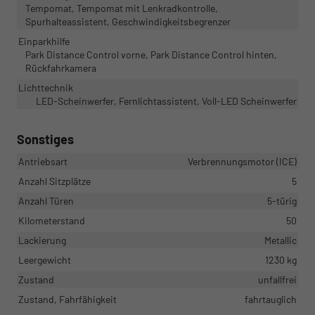
Tempomat, Tempomat mit Lenkradkontrolle,
Spurhalteassistent, Geschwindigkeitsbegrenzer
Einparkhilfe
Park Distance Control vorne, Park Distance Control hinten,
Rückfahrkamera
Lichttechnik
LED-Scheinwerfer, Fernlichtassistent, Voll-LED Scheinwerfer
Sonstiges
Antriebsart
Verbrennungsmotor (ICE)
Anzahl Sitzplätze
5
Anzahl Türen
5-türig
Kilometerstand
50
Lackierung
Metallic
Leergewicht
1230 kg
Zustand
unfallfrei
Zustand, Fahrfähigkeit
fahrtauglich