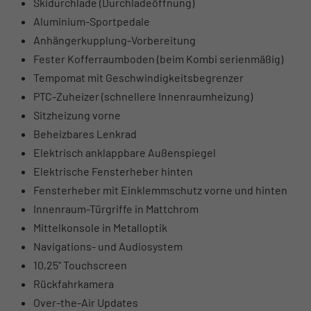
Skidurchlade (Durchladeöffnung)
Aluminium-Sportpedale
Anhängerkupplung-Vorbereitung
Fester Kofferraumboden (beim Kombi serienmäßig)
Tempomat mit Geschwindigkeitsbegrenzer
PTC-Zuheizer (schnellere Innenraumheizung)
Sitzheizung vorne
Beheizbares Lenkrad
Elektrisch anklappbare Außenspiegel
Elektrische Fensterheber hinten
Fensterheber mit Einklemmschutz vorne und hinten
Innenraum-Türgriffe in Mattchrom
Mittelkonsole in Metalloptik
Navigations- und Audiosystem
10,25" Touchscreen
Rückfahrkamera
Over-the-Air Updates