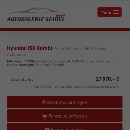
Menü
Hyundai i30 Kombi
Prime N-Line 1.6 T-GDi 7 Gang
Automatik
Fahrzeugnr.
:
115010
, unverbindliche Lieferzeit:
15.10.2026
, Landesversion: EU -
Europa,
Neuwagen
, Zentrallager (extern)
27.570,– €
Gesamtpreis
incl. 19% MwSt., den Kosten für Überführung und Zulassungspapieren
WhatsApp anfragen
Fahrzeug anfragen
Fahrzeug parken