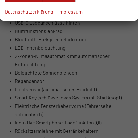
USB-Anschlüsse vorne (USB-A Daten + Laden, USB-C
Datenschutzerklärung
Impressum
Laden)
USB-C Ladeanschlüsse hinten
Multifunktionslenkrad
Bluetooth-Freisprecheinrichtung
LED-Innenbeleuchtung
2-Zonen-Klimaautomatik mit automatischer
Entfeuchtung
Beleuchtete Sonnenblenden
Regensensor
Lichtsensor (automatisches Fahrlicht)
Smart Key (schlüsselloses System mit Startknopf)
Elektrische Fensterheber vorne (Fahrerseite
automatisch)
Induktive Smartphone-Ladefunktion (Qi)
Rücksitzarmlehne mit Getränkehaltern