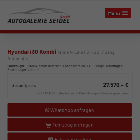
Menü
Hyundai i30 Kombi
Prime N-Line 1.6 T-GDi 7 Gang
Automatik
Fahrzeugnr.
:
114997
,
sofort lieferbar
, Landesversion: EU - Europa,
Neuwagen
,
Zentrallager (extern)
27.570,– €
Gesamtpreis
incl. 19% MwSt., den Kosten für Überführung und Zulassungspapieren
WhatsApp anfragen
Fahrzeug anfragen
Fahrzeug parken