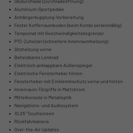
Skidurchlade (Durchladeöffnung)
Aluminium-Sportpedale
Anhängerkupplung-Vorbereitung
Fester Kofferraumboden (beim Kombi serienmäßig)
Tempomat mit Geschwindigkeitsbegrenzer
PTC-Zuheizer (schnellere Innenraumheizung)
Sitzheizung vorne
Beheizbares Lenkrad
Elektrisch anklappbare Außenspiegel
Elektrische Fensterheber hinten
Fensterheber mit Einklemmschutz vorne und hinten
Innenraum-Türgriffe in Mattchrom
Mittelkonsole in Metalloptik
Navigations- und Audiosystem
10,25" Touchscreen
Rückfahrkamera
Over-the-Air Updates