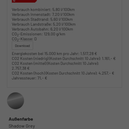
Verbrauch kombiniert:
5,80 l/100km
Verbrauch Innenstadt:
7,20 l/100km
Verbrauch Stadtrand:
5,60 l/100km
Verbrauch Landstraße:
5,20 l/100km
Verbrauch Autobahn:
6,20 l/100km
CO
-Emissionen:
129,00 g/km
2
CO
-Klasse:
D
2
Download
Energiekosten bei 15.000 km pro Jahr:
1.517,28 €
CO2 Kosten (niedrig)
:
1.161,- €
(Kosten Durchschnitt 10 Jahre)
CO2 Kosten (mittel)
:
(Kosten Durchschnitt 10 Jahre)
2.757,38 €
CO2 Kosten (hoch)
:
4.257,- €
(Kosten Durchschnitt 10 Jahre)
Jahressteuer:
71,- €
Außenfarbe
Shadow Grey