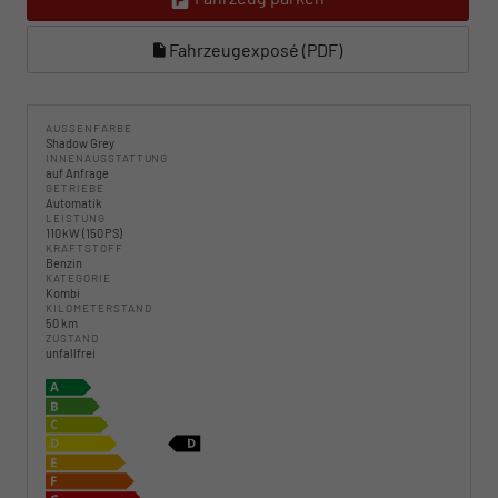
Fahrzeugexposé (PDF)
AUSSENFARBE
Shadow Grey
INNENAUSSTATTUNG
auf Anfrage
GETRIEBE
Automatik
LEISTUNG
110 kW (150 PS)
KRAFTSTOFF
Benzin
KATEGORIE
Kombi
KILOMETERSTAND
50 km
ZUSTAND
unfallfrei