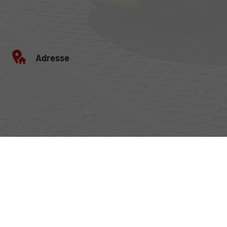
Adresse
Egerlandstrasse 42
84513 Töging am Inn
Öffnungszeiten