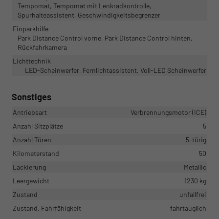
Tempomat, Tempomat mit Lenkradkontrolle,
Spurhalteassistent, Geschwindigkeitsbegrenzer
Einparkhilfe
Park Distance Control vorne, Park Distance Control hinten,
Rückfahrkamera
Lichttechnik
LED-Scheinwerfer, Fernlichtassistent, Voll-LED Scheinwerfer
Sonstiges
Antriebsart
Verbrennungsmotor (ICE)
Anzahl Sitzplätze
5
Anzahl Türen
5-türig
Kilometerstand
50
Lackierung
Metallic
Leergewicht
1230 kg
Zustand
unfallfrei
Zustand, Fahrfähigkeit
fahrtauglich